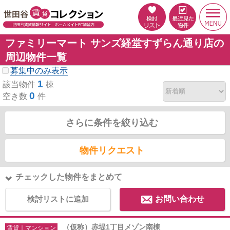
ファミリーマート サンズ経堂すずらん通り店の
周辺物件一覧
募集中のみ表示
1
該当物件
棟
0
空き数
件
さらに条件を絞り込む
物件リクエスト
チェックした物件をまとめて
検討リストに追加
お問い合わせ
（仮称）赤堤1丁目メゾン南棟
賃貸｜マンション