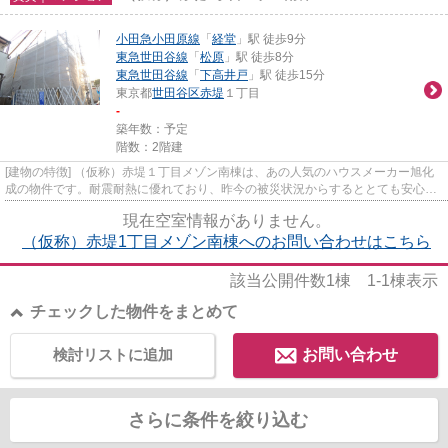
小田急小田原線
「
経堂
」駅 徒歩9分
東急世田谷線
「
松原
」駅 徒歩8分
東急世田谷線
「
下高井戸
」駅 徒歩15分
東京都
世田谷区
赤堤
１丁目
-
築年数：予定
階数：2階建
[建物の特徴] （仮称）赤堤１丁目メゾン南棟は、あの人気のハウスメーカー旭化
成の物件です。耐震耐熱に優れており、昨今の被災状況からするととても安心な
建物です。 女性にもとても...
現在空室情報がありません。
（仮称）赤堤1丁目メゾン南棟へのお問い合わせはこちら
該当公開件数
1
棟
1-1
棟表示
チェックした物件をまとめて
検討リストに追加
お問い合わせ
さらに条件を絞り込む