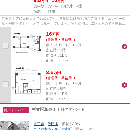
8.5
16
万円～
万円
築年数：築52年 ｜募集中：
2室
階数：11階建
京王ストア代田橋店まで352mです。共用部には敷地内ごみ置き場・エレベータ
などが揃っており、とても充実しています。物件の周辺に2駅あるので移動範囲
も広がります。地上11階建ての物...
16
万
円
(管理費・共益費 -)
敷：1ヶ月｜礼：1ヶ月
所在階：2階
間取り：1DK
面積：52.99㎡
8.5
万
円
(管理費・共益費 -)
敷：1ヶ月｜礼：1ヶ月
所在階：6階
間取り：1DK
面積：26.75㎡
杉並区和泉１丁目のアパート
賃貸｜アパート
京王線
「
代田橋
」駅 徒歩10分
丸ノ内方南支線
「
方南町
」駅 徒歩12分