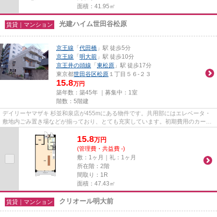
面積：41.95㎡
光建ハイム世田谷松原
賃貸｜マンション
京王線
「
代田橋
」駅 徒歩5分
京王線
「
明大前
」駅 徒歩10分
京王井の頭線
「
東松原
」駅 徒歩17分
東京都
世田谷区
松原
１丁目５６-２３
15.8
万円
築年数：築45年 ｜募集中：
1室
階数：5階建
デイリーヤマザキ 杉並和泉店が455mにある物件です。共用部にはエレベータ・
敷地内ごみ置き場などが揃っており、とても充実しています。初期費用のカード
決済ができます。2つの路線を...
15.8
万
円
(管理費・共益費 -)
敷：1ヶ月｜礼：1ヶ月
所在階：2階
間取り：1R
面積：47.43㎡
クリオール明大前
賃貸｜マンション