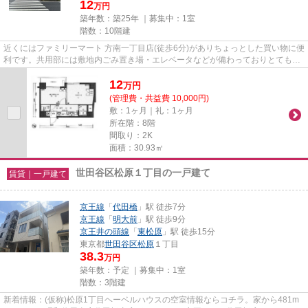
12
万円
築年数：築25年 ｜募集中：
1室
階数：10階建
近くにはファミリーマート 方南一丁目店(徒歩6分)がありちょっとした買い物に便
利です。共用部には敷地内ごみ置き場・エレベータなどが備わっておりとても充
実しています。こちらは初...
12
万
円
(管理費・共益費 10,000円)
敷：1ヶ月｜礼：1ヶ月
所在階：8階
間取り：2K
面積：30.93㎡
世田谷区松原１丁目の一戸建て
賃貸｜一戸建て
京王線
「
代田橋
」駅 徒歩7分
京王線
「
明大前
」駅 徒歩9分
京王井の頭線
「
東松原
」駅 徒歩15分
東京都
世田谷区
松原
１丁目
38.3
万円
築年数：予定 ｜募集中：
1室
階数：3階建
新着情報：(仮称)松原1丁目ヘーベルハウスの空室情報ならコチラ。家から481m