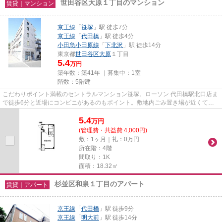
世田谷区大原１丁目のマンション
賃貸｜マンション
京王線
「
笹塚
」駅 徒歩7分
京王線
「
代田橋
」駅 徒歩4分
小田急小田原線
「
下北沢
」駅 徒歩14分
東京都
世田谷区
大原
１丁目
5.4
万円
築年数：築41年 ｜募集中：
1室
階数：5階建
こだわりポイント満載のセントラルマンション笹塚。ローソン 代田橋駅北口店ま
で徒歩6分と近場にコンビニがあるのもポイント。敷地内ごみ置き場が近くて便
利。防犯対策もバッチリなマ...
5.4
万
円
(管理費・共益費 4,000円)
敷：1ヶ月｜礼：0万円
所在階：4階
間取り：1K
面積：18.32㎡
杉並区和泉１丁目のアパート
賃貸｜アパート
京王線
「
代田橋
」駅 徒歩9分
京王線
「
明大前
」駅 徒歩14分