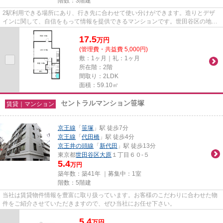
階数：3階建
2駅利用できる場所にあり、行き先に合わせて使い分けができます。造りとデザ
インに関して、自信をもって情報を提供できるマンションです。世田谷区の地域
情報や賃貸物件情報のことなら...
17.5
万
円
(管理費・共益費 5,000円)
敷：1ヶ月｜礼：1ヶ月
所在階：2階
間取り：2LDK
面積：59.10㎡
セントラルマンション笹塚
賃貸｜マンション
京王線
「
笹塚
」駅 徒歩7分
京王線
「
代田橋
」駅 徒歩4分
京王井の頭線
「
新代田
」駅 徒歩13分
東京都
世田谷区
大原
１丁目６０-５
5.4
万円
築年数：築41年 ｜募集中：
1室
階数：5階建
当社は賃貸物件情報を豊富に取り扱っています。お客様のこだわりに合わせた物
件をご紹介させていただきますので、ぜひ当社にお任せ下さい。
5.4
万
円