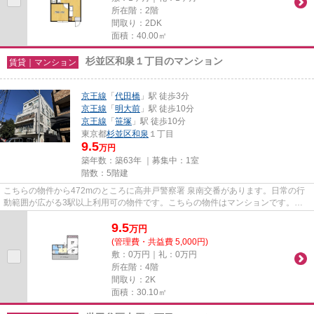
所在階：2階
間取り：2DK
面積：40.00㎡
杉並区和泉１丁目のマンション
賃貸｜マンション
京王線
「
代田橋
」駅 徒歩3分
京王線
「
明大前
」駅 徒歩10分
京王線
「
笹塚
」駅 徒歩10分
東京都
杉並区
和泉
１丁目
9.5
万円
築年数：築63年 ｜募集中：
1室
階数：5階建
こちらの物件から472mのところに高井戸警察署 泉南交番があります。日常の行
動範囲が広がる3駅以上利用可の物件です。こちらの物件はマンションです。徒
歩3分の位置に駅がある物件です...
9.5
万
円
(管理費・共益費 5,000円)
敷：0万円｜礼：0万円
所在階：4階
間取り：2K
面積：30.10㎡