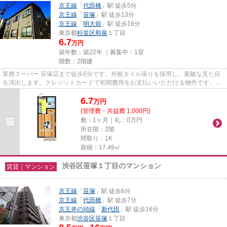
京王線
「
代田橋
」駅 徒歩5分
京王線
「
笹塚
」駅 徒歩13分
京王線
「
明大前
」駅 徒歩16分
東京都
杉並区
和泉
１丁目
6.7
万円
築年数：築22年 ｜募集中：
1室
階数：2階建
業務スーパー 笹塚店まで徒歩6分です。外観タイル張りを採用し、素敵な見た目
を演出します。クレジットカードで初期費用をお支払いいただける物件です。通
風良好な条件は健康面でも大...
6.7
万
円
(管理費・共益費 1,000円)
敷：1ヶ月｜礼：0万円
所在階：2階
間取り：1K
面積：17.49㎡
渋谷区笹塚１丁目のマンション
賃貸｜マンション
京王線
「
笹塚
」駅 徒歩6分
京王線
「
代田橋
」駅 徒歩7分
京王井の頭線
「
新代田
」駅 徒歩16分
東京都
渋谷区
笹塚
１丁目