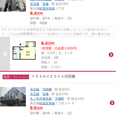
京王線
「
笹塚
」駅 徒歩16分
東京都
杉並区
和泉
１丁目
8.4
万円
築年数：築7年 ｜募集中：
1室
階数：4階建
デイリーヤマザキ 杉並和泉店まで徒歩6分と近場にコンビニがあるのもポイン
ト。こちらは初期費用をカードでお支払いいただける物件です。落ち着きのある
空間が広がっている、2018年築...
8.4
万
円
(管理費・共益費 8,000円)
敷：0万円｜礼：1ヶ月
所在階：2階
間取り：1K
面積：17.32㎡
ＦＲＡＮＣＥＳＣＡ代田橋
賃貸｜マンション
京王線
「
代田橋
」駅 徒歩9分
京王線
「
笹塚
」駅 徒歩16分
丸ノ内方南支線
「
方南町
」駅 徒歩14分
東京都
杉並区
和泉
１丁目３０-８
9.5
万円
築年数：築8年 ｜募集中：
1室