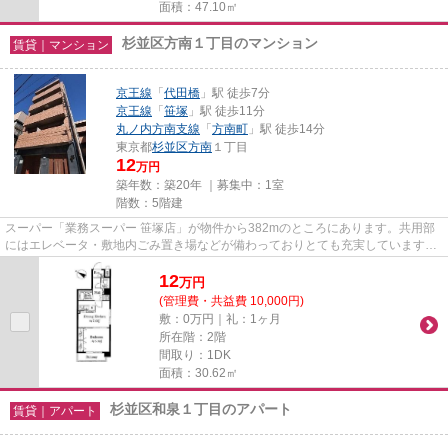
面積：47.10㎡
杉並区方南１丁目のマンション
賃貸｜マンション
京王線
「
代田橋
」駅 徒歩7分
京王線
「
笹塚
」駅 徒歩11分
丸ノ内方南支線
「
方南町
」駅 徒歩14分
東京都
杉並区
方南
１丁目
12
万円
築年数：築20年 ｜募集中：
1室
階数：5階建
スーパー「業務スーパー 笹塚店」が物件から382mのところにあります。共用部
にはエレベータ・敷地内ごみ置き場などが備わっておりとても充実しています。
造りとデザインに関して、自信...
12
万
円
(管理費・共益費 10,000円)
敷：0万円｜礼：1ヶ月
所在階：2階
間取り：1DK
面積：30.62㎡
杉並区和泉１丁目のアパート
賃貸｜アパート