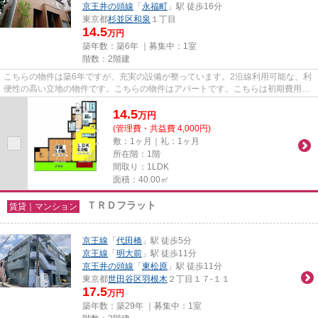
京王井の頭線
「
永福町
」駅 徒歩16分
東京都
杉並区
和泉
１丁目
14.5
万円
築年数：築6年 ｜募集中：
1室
階数：2階建
こちらの物件は築6年ですが、充実の設備が整っています。2沿線利用可能な、利
便性の高い立地の物件です。こちらの物件はアパートです。こちらは初期費用を
カードでお支払いいただける...
14.5
万
円
(管理費・共益費 4,000円)
敷：1ヶ月｜礼：1ヶ月
所在階：1階
間取り：1LDK
面積：40.00㎡
ＴＲＤフラット
賃貸｜マンション
京王線
「
代田橋
」駅 徒歩5分
京王線
「
明大前
」駅 徒歩11分
京王井の頭線
「
東松原
」駅 徒歩11分
東京都
世田谷区
羽根木
２丁目１７-１１
17.5
万円
築年数：築29年 ｜募集中：
1室