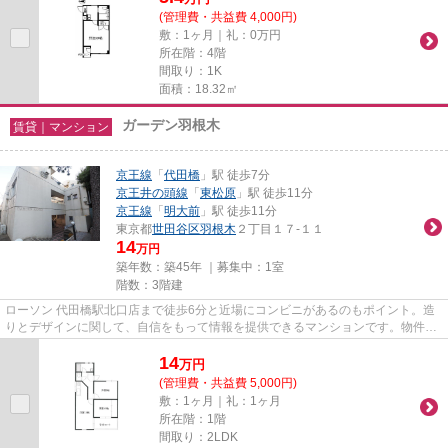
(管理費・共益費 4,000円)
敷：1ヶ月｜礼：0万円
所在階：4階
間取り：1K
面積：18.32㎡
ガーデン羽根木
賃貸｜マンション
京王線
「
代田橋
」駅 徒歩7分
京王井の頭線
「
東松原
」駅 徒歩11分
京王線
「
明大前
」駅 徒歩11分
東京都
世田谷区
羽根木
２丁目１７-１１
14
万円
築年数：築45年 ｜募集中：
1室
階数：3階建
ローソン 代田橋駅北口店まで徒歩6分と近場にコンビニがあるのもポイント。造
りとデザインに関して、自信をもって情報を提供できるマンションです。物件の
周辺に2駅あるので移動範囲も...
14
万
円
(管理費・共益費 5,000円)
敷：1ヶ月｜礼：1ヶ月
所在階：1階
間取り：2LDK