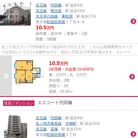
京王線
「
代田橋
」駅 徒歩5分
京王線
「
明大前
」駅 徒歩12分
京王井の頭線
「
東松原
」駅 徒歩17分
東京都
杉並区
和泉
１丁目４-８
10.5
万円
築年数：築36年 ｜募集中：
1室
階数：5階建
近くの京王ストア代田橋店まで徒歩4分で行けます。こちらは初期費用をカード
でお支払いいただける物件なので、支払い手続きの手間が省けます。エレベータ
ー付き物件です。こちらの物件...
10.5
万
円
(管理費・共益費 10,000円)
敷：0万円｜礼：0万円
所在階：2階
間取り：2K
面積：30.00㎡
エスコート代田橋
賃貸｜マンション
京王線
「
代田橋
」駅 徒歩8分
丸ノ内方南支線
「
方南町
」駅 徒歩10分
京王線
「
笹塚
」駅 徒歩15分
東京都
杉並区
和泉
１丁目