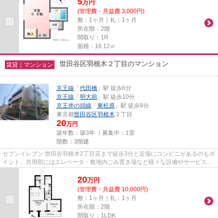
5
万
円
(管理費・共益費 3,000円)
敷：1ヶ月｜礼：1ヶ月
所在階：2階
間取り：1R
面積：16.12㎡
世田谷区羽根木２丁目のマンション
賃貸｜マンション
京王線
「
代田橋
」駅 徒歩6分
京王線
「
明大前
」駅 徒歩10分
京王井の頭線
「
東松原
」駅 徒歩9分
東京都
世田谷区
羽根木
２丁目
20
万円
築年数：築3年 ｜募集中：
1室
階数：3階建
セブンイレブン 世田谷羽根木2丁目店まで徒歩3分と近場にコンビニがあるのもポ
イント。共用部にはエレベータ・敷地内ごみ置き場など様々な設備やサービスが
揃っているので便利です。い...
20
万
円
(管理費・共益費 10,000円)
敷：1ヶ月｜礼：1ヶ月
所在階：2階
間取り：1LDK