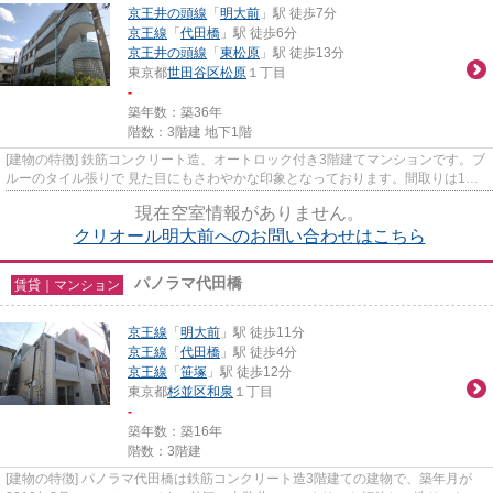
京王井の頭線
「
明大前
」駅 徒歩7分
京王線
「
代田橋
」駅 徒歩6分
京王井の頭線
「
東松原
」駅 徒歩13分
東京都
世田谷区
松原
１丁目
-
築年数：築36年
階数：3階建 地下1階
[建物の特徴] 鉄筋コンクリート造、オートロック付き3階建てマンションです。ブ
ルーのタイル張りで 見た目にもさわやかな印象となっております。間取りは1ル
ームから2DKがございまして...
現在空室情報がありません。
クリオール明大前へのお問い合わせはこちら
パノラマ代田橋
賃貸｜マンション
京王線
「
明大前
」駅 徒歩11分
京王線
「
代田橋
」駅 徒歩4分
京王線
「
笹塚
」駅 徒歩12分
東京都
杉並区
和泉
１丁目
-
築年数：築16年
階数：3階建
[建物の特徴] パノラマ代田橋は鉄筋コンクリート造3階建ての建物で、築年月が