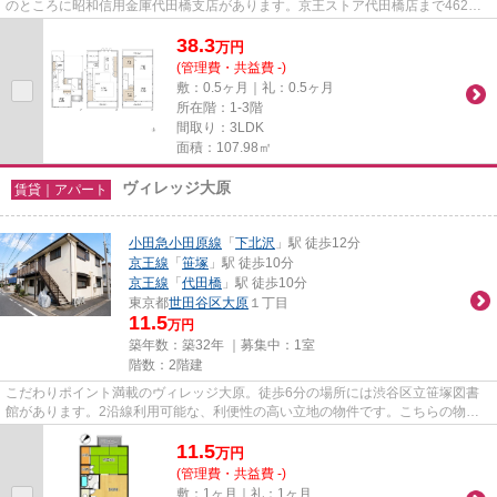
のところに昭和信用金庫代田橋支店があります。京王ストア代田橋店まで462m
です。付近に駅が2つあるので、...
38.3
万
円
(管理費・共益費 -)
敷：0.5ヶ月｜礼：0.5ヶ月
所在階：1-3階
間取り：3LDK
面積：107.98㎡
ヴィレッジ大原
賃貸｜アパート
小田急小田原線
「
下北沢
」駅 徒歩12分
京王線
「
笹塚
」駅 徒歩10分
京王線
「
代田橋
」駅 徒歩10分
東京都
世田谷区
大原
１丁目
11.5
万円
築年数：築32年 ｜募集中：
1室
階数：2階建
こだわりポイント満載のヴィレッジ大原。徒歩6分の場所には渋谷区立笹塚図書
館があります。2沿線利用可能な、利便性の高い立地の物件です。こちらの物件
は、駅へも徒歩12分と歩いてア...
11.5
万
円
(管理費・共益費 -)
敷：1ヶ月｜礼：1ヶ月