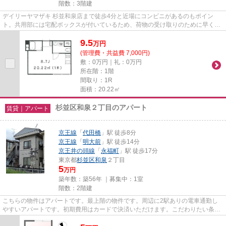
階数：3階建
デイリーヤマザキ 杉並和泉店まで徒歩4分と近場にコンビニがあるのもポイン
ト。共用部には宅配ボックスが付いているため、荷物の受け取りのために早く帰
宅する必要がありません。ホー...
9.5
万
円
(管理費・共益費 7,000円)
敷：0万円｜礼：0万円
所在階：1階
間取り：1R
面積：20.22㎡
杉並区和泉２丁目のアパート
賃貸｜アパート
京王線
「
代田橋
」駅 徒歩8分
京王線
「
明大前
」駅 徒歩14分
京王井の頭線
「
永福町
」駅 徒歩17分
東京都
杉並区
和泉
２丁目
5
万円
築年数：築56年 ｜募集中：
1室
階数：2階建
こちらの物件はアパートです。最上階の物件です。周辺に2駅ありの電車通勤し
やすいアパートです。初期費用はカードで決済いただけます。こだわりたい条件
などがあれば、03-5433-1150か...