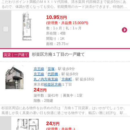
こだわりポイント満載のＭＡＸＩＶ代田橋。清水薬局 代田橋店まで徒歩5分にあ
るので、体調が悪くなっても安心。初期費用のカード決済ができます。特徴的な
外観と洗練された設計の内装...
10.95
万
円
(管理費・共益費 15,000円)
敷：1ヶ月｜礼：1ヶ月
所在階：4階
間取り：1K
面積：25.75㎡
杉並区方南１丁目の一戸建て
賃貸｜一戸建て
京王線
「
笹塚
」駅 徒歩9分
京王線
「
代田橋
」駅 徒歩8分
丸ノ内方南支線
「
方南町
」駅 徒歩16分
東京都
杉並区
方南
１丁目
24
万円
築年数：築41年 ｜募集中：
1室
階数：2階建
杉並区周辺にある物件をお求めの方は「方南１丁目貸家」はいかがでしょうか。
風通しが良く真夏の暑い日も快適に過ごせる物件です。幅広い層に好評な、駅か
ら徒歩9分に立地する物件です...
24
万
円
(管理費・共益費 -)