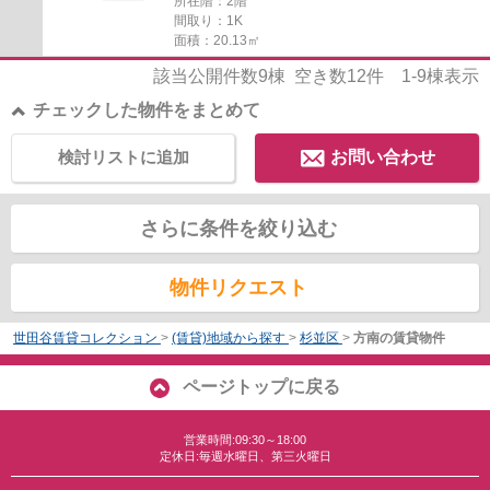
所在階：2階
間取り：1K
面積：20.13㎡
該当公開件数
9
棟 空き数
12
件
1-9
棟表示
チェックした物件をまとめて
検討リストに追加
お問い合わせ
さらに条件を絞り込む
物件リクエスト
世田谷賃貸コレクション
>
(賃貸)地域から探す
>
杉並区
>
方南の賃貸物件
ページトップに戻る
営業時間:09:30～18:00
定休日:毎週水曜日、第三火曜日