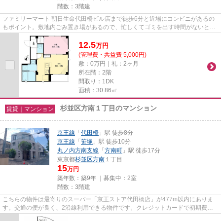
階数：3階建
ファミリーマート 朝日生命代田橋ビル店まで徒歩6分と近場にコンビニがあるの
もポイント。敷地内ごみ置き場があるので、忙しくてゴミを出す時間がないとい
う方も安心です。築8年の物件...
12.5
万
円
(管理費・共益費 5,000円)
敷：0万円｜礼：2ヶ月
所在階：2階
間取り：1DK
面積：30.86㎡
杉並区方南１丁目のマンション
賃貸｜マンション
京王線
「
代田橋
」駅 徒歩8分
京王線
「
笹塚
」駅 徒歩10分
丸ノ内方南支線
「
方南町
」駅 徒歩17分
東京都
杉並区
方南
１丁目
15
万円
築年数：築9年 ｜募集中：
2室
階数：3階建
こちらの物件は最寄りのスーパー「京王ストア代田橋店」が477m以内にありま
す。交通の便が良く、2沿線利用できる物件です。クレジットカードで初期費用
をお支払いいただける物件です。...