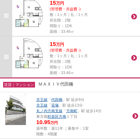
15
万
円
(管理費・共益費 -)
敷：1ヶ月｜礼：1ヶ月
所在階：2階
間取り：1DK
面積：33.46㎡
15
万
円
(管理費・共益費 -)
敷：1ヶ月｜礼：1ヶ月
所在階：2階
間取り：1DK
面積：33.46㎡
ＭＡＸＩＶ代田橋
賃貸｜マンション
京王線
「
代田橋
」駅 徒歩9分
京王線
「
笹塚
」駅 徒歩13分
丸ノ内方南支線
「
方南町
」駅 徒歩14分
東京都
杉並区
方南
１丁目
10.95
万円
築年数：築11年 ｜募集中：
1室
階数：4階建