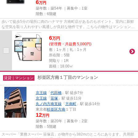
6
万円
築年数：築54年 ｜募集中：
1室
階数：6階建
歩いて徒歩5分の場所に肉のハナマサ 方南町店があるのもポイント。室内に新鮮
な空気を取り入れやすい風通しが良好な物件です。こちらの物件はマンションで
す。クレジットカードで初期...
6
万
円
(管理費・共益費 5,000円)
敷：1ヶ月｜礼：1ヶ月
所在階：5階
間取り：1R
面積：18.00㎡
杉並区方南１丁目のマンション
賃貸｜マンション
京王線
「
代田橋
」駅 徒歩7分
京王線
「
笹塚
」駅 徒歩11分
丸ノ内方南支線
「
方南町
」駅 徒歩14分
東京都
杉並区
方南
１丁目
12
万円
築年数：築20年 ｜募集中：
2室
階数：5階建
スーパー「業務スーパー 笹塚店」が物件から382mのところにあります。共用部