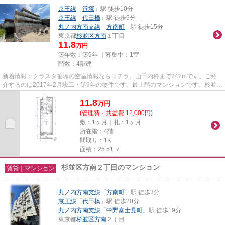
京王線
「
笹塚
」駅 徒歩10分
京王線
「
代田橋
」駅 徒歩9分
丸ノ内方南支線
「
方南町
」駅 徒歩15分
東京都
杉並区
方南
１丁目
11.8
万円
築年数：築9年 ｜募集中：
1室
階数：4階建
新着情報：クラスタ笹塚の空室情報ならコチラ。山田内科まで242mです。ご紹
介するのは2017年2月竣工・築9年の物件です。最上階のマンションです。杉並区
エリアにある賃貸情報のことな...
11.8
万
円
(管理費・共益費 12,000円)
敷：1ヶ月｜礼：1ヶ月
所在階：4階
間取り：1K
面積：25.51㎡
杉並区方南２丁目のマンション
賃貸｜マンション
丸ノ内方南支線
「
方南町
」駅 徒歩3分
京王線
「
代田橋
」駅 徒歩20分
丸ノ内方南支線
「
中野富士見町
」駅 徒歩19分
東京都
杉並区
方南
２丁目