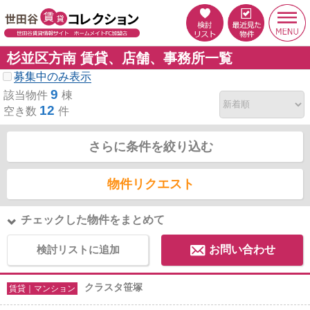
杉並区方南 賃貸、店舗、事務所一覧
募集中のみ表示
9
該当物件
棟
12
空き数
件
さらに条件を絞り込む
物件リクエスト
チェックした物件をまとめて
検討リストに追加
お問い合わせ
クラスタ笹塚
賃貸｜マンション