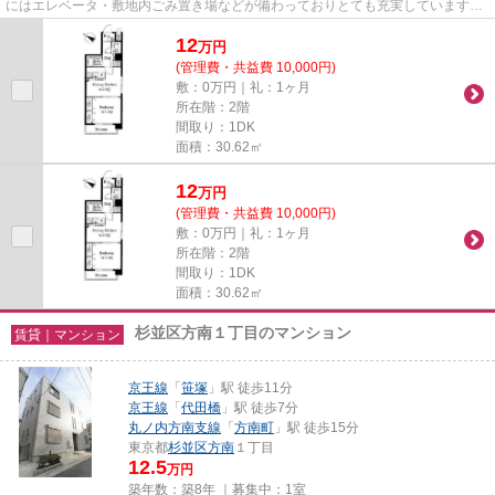
にはエレベータ・敷地内ごみ置き場などが備わっておりとても充実しています。
造りとデザインに関して、自信...
12
万
円
(管理費・共益費 10,000円)
敷：0万円｜礼：1ヶ月
所在階：2階
間取り：1DK
面積：30.62㎡
12
万
円
(管理費・共益費 10,000円)
敷：0万円｜礼：1ヶ月
所在階：2階
間取り：1DK
面積：30.62㎡
杉並区方南１丁目のマンション
賃貸｜マンション
京王線
「
笹塚
」駅 徒歩11分
京王線
「
代田橋
」駅 徒歩7分
丸ノ内方南支線
「
方南町
」駅 徒歩15分
東京都
杉並区
方南
１丁目
12.5
万円
築年数：築8年 ｜募集中：
1室