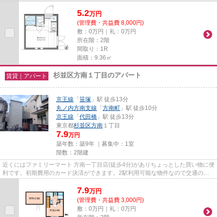
5.2
万
円
(管理費・共益費 8,000円)
敷：0万円｜礼：0万円
所在階：2階
間取り：1R
面積：9.36㎡
杉並区方南１丁目のアパート
賃貸｜アパート
京王線
「
笹塚
」駅 徒歩13分
丸ノ内方南支線
「
方南町
」駅 徒歩10分
京王線
「
代田橋
」駅 徒歩13分
東京都
杉並区
方南
１丁目
7.9
万円
築年数：築9年 ｜募集中：
1室
階数：2階建
近くにはファミリーマート 方南一丁目店(徒歩4分)がありちょっとした買い物に便
利です。初期費用のカード決済ができます。2駅利用可能な物件なので交通の利
便性が良いのが魅力です。ニ...
7.9
万
円
(管理費・共益費 3,000円)
敷：0万円｜礼：0万円