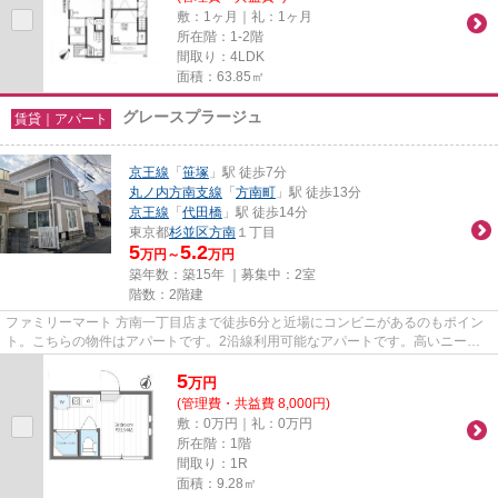
敷：1ヶ月｜礼：1ヶ月
所在階：1-2階
間取り：4LDK
面積：63.85㎡
グレースプラージュ
賃貸｜アパート
京王線
「
笹塚
」駅 徒歩7分
丸ノ内方南支線
「
方南町
」駅 徒歩13分
京王線
「
代田橋
」駅 徒歩14分
東京都
杉並区
方南
１丁目
5
5.2
万円～
万円
築年数：築15年 ｜募集中：
2室
階数：2階建
ファミリーマート 方南一丁目店まで徒歩6分と近場にコンビニがあるのもポイン
ト。こちらの物件はアパートです。2沿線利用可能なアパートです。高いニーズ
のある、駅徒歩7分の物件です...
5
万
円
(管理費・共益費 8,000円)
敷：0万円｜礼：0万円
所在階：1階
間取り：1R
面積：9.28㎡