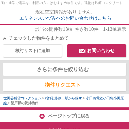
勤・通学で電車をご利用の方にはおすすめ物件です。建物は鉄筋コンクリート造
地下1階地上5階建てマンシ...
現在空室情報がありません。
エミネンスいづみへのお問い合わせはこちら
該当公開件数
13
棟 空き数
10
件
1-13
棟表示
チェックした物件をまとめて
検討リストに追加
お問い合わせ
さらに条件を絞り込む
物件リクエスト
世田谷賃貸コレクション
>
(賃貸)路線・駅から探す
>
小田急電鉄小田急小田原
線
>
登戸駅の賃貸物件
ページトップに戻る