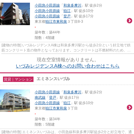
小田急小田原線
「
和泉多摩川
」駅 徒歩2分
小田急小田原線
「
狛江
」駅 徒歩10分
小田急小田原線
「
登戸
」駅 徒歩17分
東京都
狛江市
東和泉
３丁目8-3
-
築年数：築44年
階数：4階建
[建物の特徴] いづみレジデンスA棟は和泉多摩川駅から徒歩2分という好立地で鉄
筋コンクリート造の物件となっております。コンクリートは不燃材料のため、高
い耐火性を備え、耐火性に優...
現在空室情報がありません。
いづみレジデンスA棟へのお問い合わせはこちら
エミネンスいづみ
賃貸｜マンション
小田急小田原線
「
和泉多摩川
」駅 徒歩2分
南武線
「
登戸
」駅 徒歩17分
小田急小田原線
「
狛江
」駅 徒歩10分
東京都
狛江市
東和泉
３丁目
-
築年数：築34年
階数：5階建
[建物の特徴] エミネンスいづみは、小田急線和泉多摩川駅徒歩2分と好立地で、通