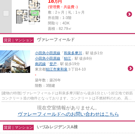
18
万
円
(管理費・共益費 -)
敷：2ヶ月｜礼：1ヶ月
所在階：1-3階
間取り：4DK
面積：82.79㎡
ヴァレーフィールド
賃貸｜マンション
小田急小田原線
「
和泉多摩川
」駅 徒歩1分
小田急小田原線
「
狛江
」駅 徒歩8分
南武線
「
登戸
」駅 徒歩19分
東京都
狛江市
東和泉
３丁目4-10
-
築年数：築26年
階数：3階建
[建物の特徴] ヴァレーフィールドは和泉多摩川駅から徒歩1分という好立地で鉄筋
コンクリート造の物件となっております。コンクリートは不燃材料のため、高い
耐火性を備え、耐火性に優...
現在空室情報がありません。
ヴァレーフィールドへのお問い合わせはこちら
いづみレジデンスA棟
賃貸｜マンション