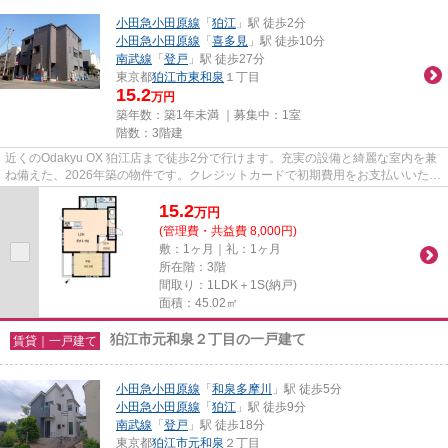
小田急小田原線
「
狛江
」駅 徒歩2分
小田急小田原線
「
喜多見
」駅 徒歩10分
南武線
「
登戸
」駅 徒歩27分
東京都
狛江市
東和泉
１丁目
15.2
万円
築年数：築1年未満 ｜募集中：
1室
階数：3階建
近くのOdakyu OX 狛江店まで徒歩2分で行けます。充実の設備と綺麗な室内を兼
ね備えた、2026年築の物件です。クレジットカードで初期費用をお支払いいただ
ける物件です。最上階の物件で...
15.2
万
円
(管理費・共益費 8,000円)
敷：1ヶ月｜礼：1ヶ月
所在階：3階
間取り：1LDK＋1S(納戸)
面積：45.02㎡
狛江市元和泉２丁目の一戸建て
賃貸｜一戸建て
小田急小田原線
「
和泉多摩川
」駅 徒歩5分
小田急小田原線
「
狛江
」駅 徒歩9分
南武線
「
登戸
」駅 徒歩18分
東京都
狛江市
元和泉
２丁目