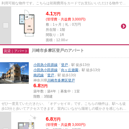
利用可能な物件です。こちらは初期費用をカードでお支払いいただける物件で
す。こちらの物件はアパートで...
4.1
万
円
(管理費・共益費 3,000円)
敷：1ヶ月｜礼：0万円
所在階：1階
間取り：1R
面積：12.00㎡
川崎市多摩区登戸のアパート
賃貸｜アパート
小田急小田原線
「
登戸
」駅 徒歩13分
小田急小田原線
「
向ヶ丘遊園
」駅 徒歩13分
南武線
「
登戸
」駅 徒歩13分
神奈川県
川崎市多摩区
登戸
6.8
万円
築年数：築4年 ｜募集中：
1室
階数：3階建
ぜひ一度見ていただきたい、「オデッセイⅢ」です。こちらの物件は、駅へも徒
歩13分と歩いてアクセスできます。室内にいながら陽射しの暖かさを感じられ
る、魅力的な物件です。こちらは...
6.8
万
円
(管理費・共益費 3,000円)