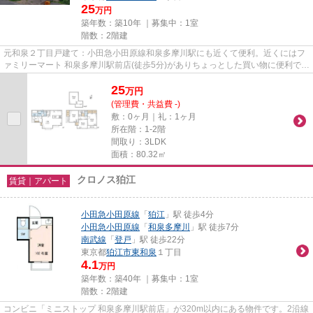
25
万円
築年数：築10年 ｜募集中：
1室
階数：2階建
元和泉２丁目戸建て：小田急小田原線和泉多摩川駅にも近くて便利。近くにはフ
ァミリーマート 和泉多摩川駅前店(徒歩5分)がありちょっとした買い物に便利で
す。クレジットカードで初期...
25
万
円
(管理費・共益費 -)
敷：0ヶ月｜礼：1ヶ月
所在階：1-2階
間取り：3LDK
面積：80.32㎡
クロノス狛江
賃貸｜アパート
小田急小田原線
「
狛江
」駅 徒歩4分
小田急小田原線
「
和泉多摩川
」駅 徒歩7分
南武線
「
登戸
」駅 徒歩22分
東京都
狛江市
東和泉
１丁目
4.1
万円
築年数：築40年 ｜募集中：
1室
階数：2階建
コンビニ「ミニストップ 和泉多摩川駅前店」が320m以内にある物件です。2沿線