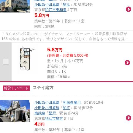
小田急小田原線
「
狛江
」駅 徒歩14分
東京都
狛江市
東和泉
４丁目
5.8
万円
築年数：築39年 ｜募集中：
1室
階数：3階建
「ＢＣメゾン和泉」のここがイチオシ。ファミリーマート 和泉多摩川駅前店が
166m以内にある物件です。造りとデザインに関して、自信をもって情報を提供
できるマンションです。駅から徒...
5.8
万
円
(管理費・共益費 5,000円)
敷：1ヶ月｜礼：0万円
所在階：2階
間取り：1K
面積：19.80㎡
ステイ猪方
賃貸｜アパート
小田急小田原線
「
和泉多摩川
」駅 徒歩10分
小田急小田原線
「
狛江
」駅 徒歩13分
南武線
「
登戸
」駅 徒歩24分
東京都
狛江市
猪方
３丁目
4
万円
築年数：築36年 ｜募集中：
1室