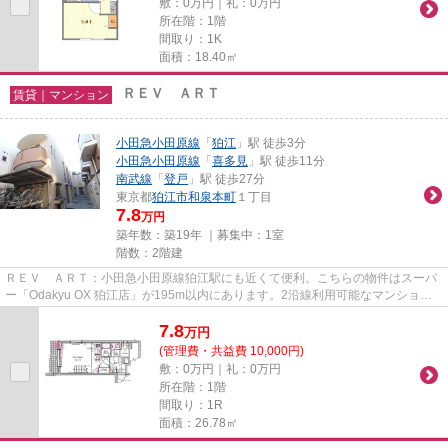
敷：0万円｜礼：0万円
所在階：1階
間取り：1K
面積：18.40㎡
ＲＥＶ ＡＲＴ
賃貸｜マンション
小田急小田原線
「
狛江
」駅 徒歩3分
小田急小田原線
「
喜多見
」駅 徒歩11分
南武線
「
登戸
」駅 徒歩27分
東京都
狛江市
和泉本町
１丁目
7.8
万円
築年数：築19年 ｜募集中：
1室
階数：2階建
ＲＥＶ ＡＲＴ：小田急小田原線狛江駅にも近くて便利。こちらの物件はスーパ
ー「Odakyu OX 狛江店」が195m以内にあります。2沿線利用可能なマンション
です。この物件は駅から徒歩3分...
7.8
万
円
(管理費・共益費 10,000円)
敷：0万円｜礼：0万円
所在階：1階
間取り：1R
面積：26.78㎡