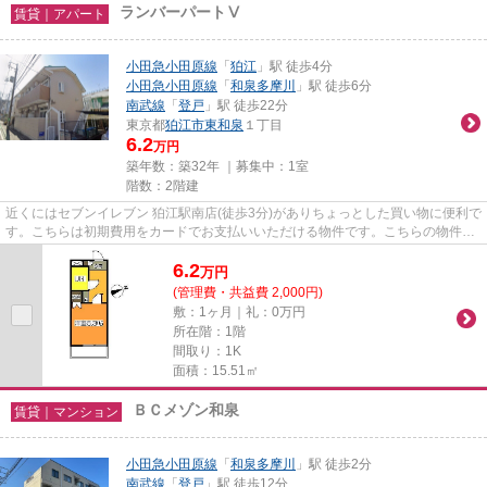
ランバーパートⅤ
賃貸｜アパート
小田急小田原線
「
狛江
」駅 徒歩4分
小田急小田原線
「
和泉多摩川
」駅 徒歩6分
南武線
「
登戸
」駅 徒歩22分
東京都
狛江市
東和泉
１丁目
6.2
万円
築年数：築32年 ｜募集中：
1室
階数：2階建
近くにはセブンイレブン 狛江駅南店(徒歩3分)がありちょっとした買い物に便利で
す。こちらは初期費用をカードでお支払いいただける物件です。こちらの物件は
アパートです。駅まで徒歩4...
6.2
万
円
(管理費・共益費 2,000円)
敷：1ヶ月｜礼：0万円
所在階：1階
間取り：1K
面積：15.51㎡
ＢＣメゾン和泉
賃貸｜マンション
小田急小田原線
「
和泉多摩川
」駅 徒歩2分
南武線
「
登戸
」駅 徒歩12分