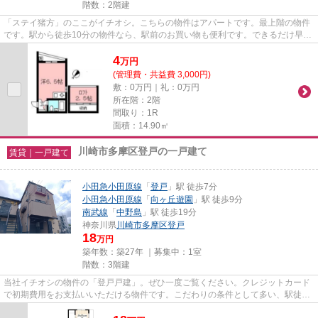
階数：2階建
「ステイ猪方」のここがイチオシ。こちらの物件はアパートです。最上階の物件
です。駅から徒歩10分の物件なら、駅前のお買い物も便利です。できるだけ早め
に不動産情報を集めたい方は...
4
万
円
(管理費・共益費 3,000円)
敷：0万円｜礼：0万円
所在階：2階
間取り：1R
面積：14.90㎡
川崎市多摩区登戸の一戸建て
賃貸｜一戸建て
小田急小田原線
「
登戸
」駅 徒歩7分
小田急小田原線
「
向ヶ丘遊園
」駅 徒歩9分
南武線
「
中野島
」駅 徒歩19分
神奈川県
川崎市多摩区
登戸
18
万円
築年数：築27年 ｜募集中：
1室
階数：3階建
当社イチオシの物件の「登戸戸建」。ぜひ一度ご覧ください。クレジットカード
で初期費用をお支払いいただける物件です。こだわりの条件として多い、駅徒歩
7分の物件です。周辺に駅が二...