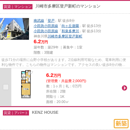
川崎市多摩区登戸新町のマンション
賃貸｜マンション
南武線
「
登戸
」駅 徒歩8分
小田急小田原線
「
向ヶ丘遊園
」駅 徒歩13分
小田急小田原線
「
和泉多摩川
」駅 徒歩13分
神奈川県
川崎市多摩区
登戸新町
6.2
万円
築年数：築29年 ｜募集中：
1室
階数：3階建
徒歩71分の場所に山野小学校があります。2沿線利用可能なため、電車利用に便
利な物件です。こちらの物件はマンションです。アクセスの良い徒歩8分の物件
です。当社スタッフが地域の賃...
6.2
万
円
(管理費・共益費 2,000円)
敷：1ヶ月｜礼：0万円
所在階：2階
間取り：1K
面積：20.00㎡
KENZ HOUSE
賃貸｜アパート