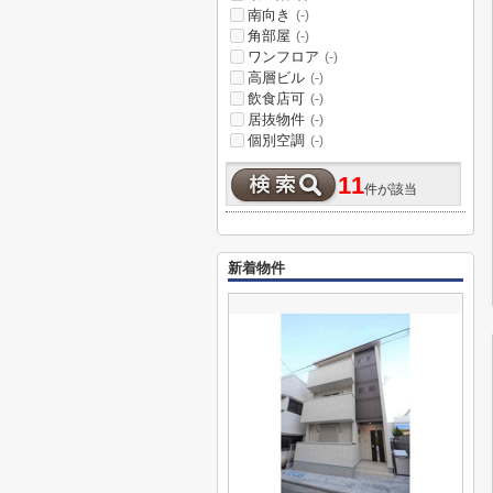
南向き
(-)
角部屋
(-)
ワンフロア
(-)
高層ビル
(-)
飲食店可
(-)
居抜物件
(-)
個別空調
(-)
11
件が該当
新着物件