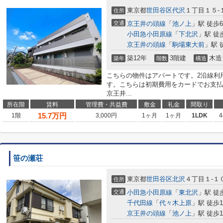
東京都
世田谷区
代沢
１丁目１５-
住所
交通
京王井の頭線
「
池ノ上
」駅 徒歩
小田急小田原線
「
下北沢
」駅 徒
京王井の頭線
「
駒場東大前
」駅 
築12年
3階建
木造
築年
階数
構造
こちらの物件はアパートです。2沿線利
す。こちらは初期費用をカードでお支払
京王井...
所在階
賃料
管理費・共益費
敷金
礼金
間取り
15.7
万円
1階
3,000円
1ヶ月
1ヶ月
1LDK
4
笹の瀬荘
東京都
世田谷区
北沢
４丁目１-１
住所
交通
小田急小田原線
「
東北沢
」駅 徒
千代田線
「
代々木上原
」駅 徒歩1
京王井の頭線
「
池ノ上
」駅 徒歩1