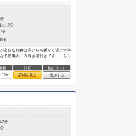
9分
徒歩12分
7分
鉄骨
が良好な物件は寒い冬も暖かく過ごす事
なる敷地内ごみ置き場付きです。こちら
面積
詳細
検討リスト
0.46㎡
詳細を見る
追加する
歩2分
9分