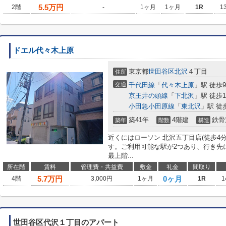
5.5
万円
2階
-
1ヶ月
1ヶ月
1R
1
ドエル代々木上原
東京都
世田谷区
北沢
４丁目
住所
交通
千代田線
「
代々木上原
」駅 徒歩
京王井の頭線
「
下北沢
」駅 徒歩1
小田急小田原線
「
東北沢
」駅 徒
築41年
4階建
鉄骨
築年
階数
構造
近くにはローソン 北沢五丁目店(徒歩4
す。ご利用可能な駅が2つあり、行き先
最上階...
所在階
賃料
管理費・共益費
敷金
礼金
間取り
5.7
万円
0ヶ月
4階
3,000円
1ヶ月
1R
1
世田谷区代沢１丁目のアパート