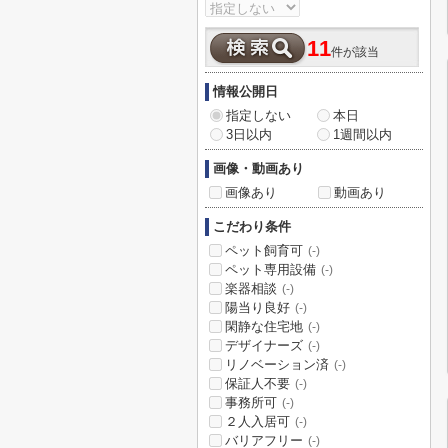
11
件が該当
情報公開日
指定しない
本日
3日以内
1週間以内
画像・動画あり
画像あり
動画あり
こだわり条件
ペット飼育可
(-)
ペット専用設備
(-)
楽器相談
(-)
陽当り良好
(-)
閑静な住宅地
(-)
デザイナーズ
(-)
リノベーション済
(-)
保証人不要
(-)
事務所可
(-)
２人入居可
(-)
バリアフリー
(-)