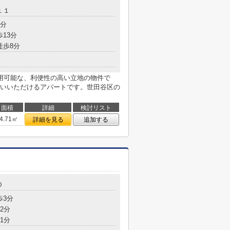
１１
6分
歩13分
徒歩8分
用可能な、利便性の高い立地の物件で
いいただけるアパートです。世田谷区の
面積
詳細
検討リスト
4.71㎡
詳細を見る
追加する
０
歩3分
2分
1分