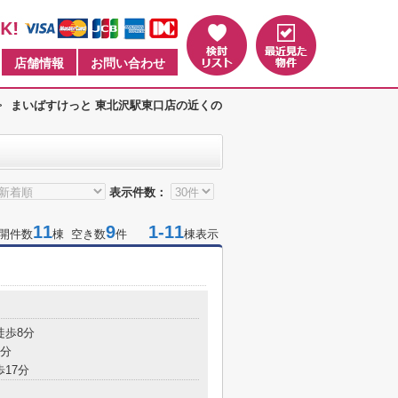
店舗情報
お問い合わせ
>
まいばすけっと 東北沢駅東口店の近くの
表示件数：
11
9
1-11
開件数
棟 空き数
件
棟表示
徒歩8分
9分
歩17分