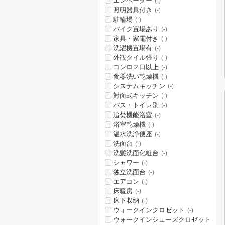
エレベーター
(-)
照明器具付き
(-)
駐輪場
(-)
バイク置場あり
(-)
家具・家電付き
(-)
洗濯機置場有
(-)
外観タイル張り
(-)
コンロ２口以上
(-)
食器洗い乾燥機
(-)
システムキッチン
(-)
対面式キッチン
(-)
バス・トイレ別
(-)
追焚機能浴室
(-)
浴室乾燥機
(-)
温水洗浄便座
(-)
洗面台
(-)
洗髪洗面化粧台
(-)
シャワー
(-)
独立洗面台
(-)
エアコン
(-)
床暖房
(-)
床下収納
(-)
ウォークインクロゼット
(-)
ウォークインシューズクロゼット