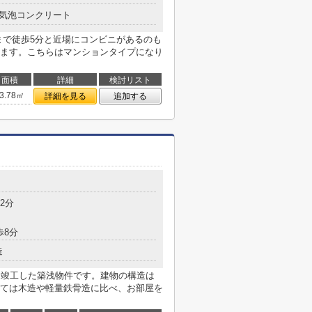
気泡コンクリート
まで徒歩5分と近場にコンビニがあるのも
ます。こちらはマンションタイプになり
面積
詳細
検討リスト
3.78㎡
詳細を見る
追加する
2分
歩8分
造
年に竣工した築浅物件です。建物の構造は
ては木造や軽量鉄骨造に比べ、お部屋を