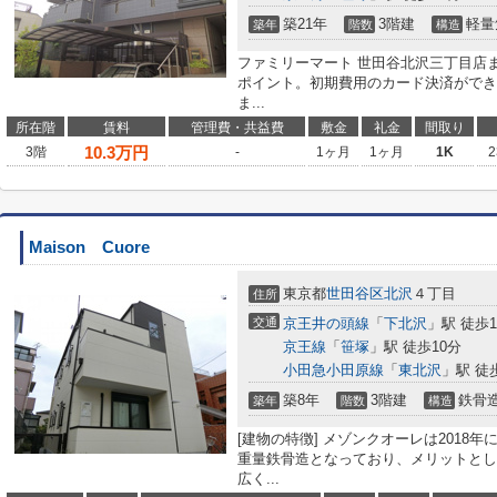
築21年
3階建
軽量
築年
階数
構造
ファミリーマート 世田谷北沢三丁目店
ポイント。初期費用のカード決済ができ
ま...
所在階
賃料
管理費・共益費
敷金
礼金
間取り
10.3
万円
3階
-
1ヶ月
1ヶ月
1K
2
Maison Cuore
東京都
世田谷区
北沢
４丁目
住所
交通
京王井の頭線
「
下北沢
」駅 徒歩1
京王線
「
笹塚
」駅 徒歩10分
小田急小田原線
「
東北沢
」駅 徒
築8年
3階建
鉄骨
築年
階数
構造
[建物の特徴] メゾンクオーレは2018
重量鉄骨造となっており、メリットとし
広く...