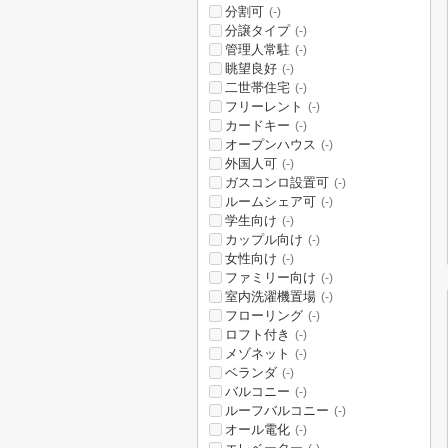
分割可
(-)
分譲タイプ
(-)
管理人常駐
(-)
眺望良好
(-)
二世帯住宅
(-)
フリーレント
(-)
カードキー
(-)
オープンハウス
(-)
外国人可
(-)
ガスコンロ設置可
(-)
ルームシェア可
(-)
学生向け
(-)
カップル向け
(-)
女性向け
(-)
ファミリー向け
(-)
室内洗濯機置場
(-)
フローリング
(-)
ロフト付き
(-)
メゾネット
(-)
ベランダ
(-)
バルコニー
(-)
ルーフバルコニー
(-)
オール電化
(-)