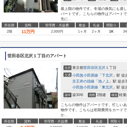
最上階の物件です。冬場の換気にも適し
パートです。こちらの物件はアパートで
先に...
所在階
賃料
管理費・共益費
敷金
礼金
間取り
11
万円
2階
2,000円
1ヶ月
2ヶ月
1K
3
世田谷区北沢１丁目のアパート
東京都
世田谷区
北沢
１丁目
住所
交通
小田急小田原線
「
下北沢
」駅 徒
京王井の頭線
「
池ノ上
」駅 徒歩
小田急小田原線
「
東北沢
」駅 徒
築30年
2階建
軽量
築年
階数
構造
こちらの物件はアパートです。忙しいあ
物件です。こちらは初期費用をカードで
か...
所在階
賃料
管理費・共益費
敷金
礼金
間取り