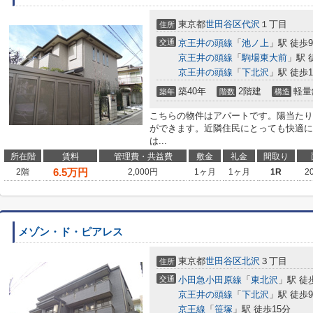
東京都
世田谷区
代沢
１丁目
住所
交通
京王井の頭線
「
池ノ上
」駅 徒歩
京王井の頭線
「
駒場東大前
」駅 
京王井の頭線
「
下北沢
」駅 徒歩1
築40年
2階建
軽量
築年
階数
構造
こちらの物件はアパートです。陽当たり
ができます。近隣住民にとっても快適に
は...
所在階
賃料
管理費・共益費
敷金
礼金
間取り
6.5
万円
2階
2,000円
1ヶ月
1ヶ月
1R
2
メゾン・ド・ピアレス
東京都
世田谷区
北沢
３丁目
住所
交通
小田急小田原線
「
東北沢
」駅 徒
京王井の頭線
「
下北沢
」駅 徒歩
京王線
「
笹塚
」駅 徒歩15分