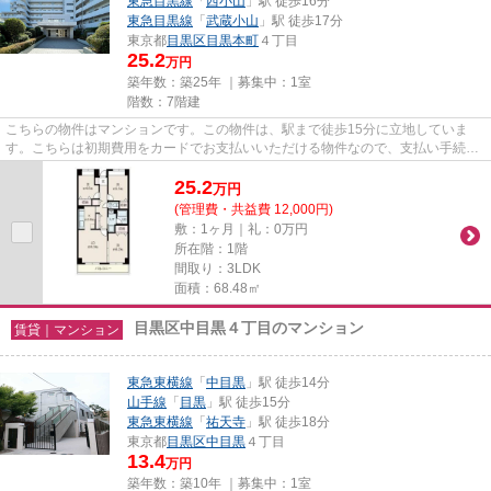
東急目黒線
「
西小山
」駅 徒歩16分
東急目黒線
「
武蔵小山
」駅 徒歩17分
東京都
目黒区
目黒本町
４丁目
25.2
万円
築年数：築25年 ｜募集中：
1室
階数：7階建
こちらの物件はマンションです。この物件は、駅まで徒歩15分に立地していま
す。こちらは初期費用をカードでお支払いいただける物件なので、支払い手続き
の手間が省けます。細かい条件...
25.2
万
円
(管理費・共益費 12,000円)
敷：1ヶ月｜礼：0万円
所在階：1階
間取り：3LDK
面積：68.48㎡
目黒区中目黒４丁目のマンション
賃貸｜マンション
東急東横線
「
中目黒
」駅 徒歩14分
山手線
「
目黒
」駅 徒歩15分
東急東横線
「
祐天寺
」駅 徒歩18分
東京都
目黒区
中目黒
４丁目
13.4
万円
築年数：築10年 ｜募集中：
1室