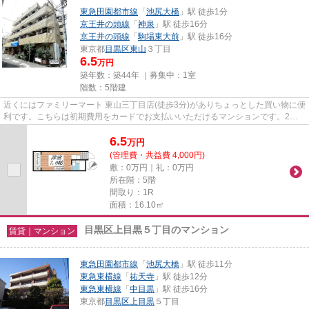
東急田園都市線
「
池尻大橋
」駅 徒歩1分
京王井の頭線
「
神泉
」駅 徒歩16分
京王井の頭線
「
駒場東大前
」駅 徒歩16分
東京都
目黒区
東山
３丁目
6.5
万円
築年数：築44年 ｜募集中：
1室
階数：5階建
近くにはファミリーマート 東山三丁目店(徒歩3分)がありちょっとした買い物に便
利です。こちらは初期費用をカードでお支払いいただけるマンションです。2つ
の沿線をご利用可能で、電車...
6.5
万
円
(管理費・共益費 4,000円)
敷：0万円｜礼：0万円
所在階：5階
間取り：1R
面積：16.10㎡
目黒区上目黒５丁目のマンション
賃貸｜マンション
東急田園都市線
「
池尻大橋
」駅 徒歩11分
東急東横線
「
祐天寺
」駅 徒歩12分
東急東横線
「
中目黒
」駅 徒歩16分
東京都
目黒区
上目黒
５丁目