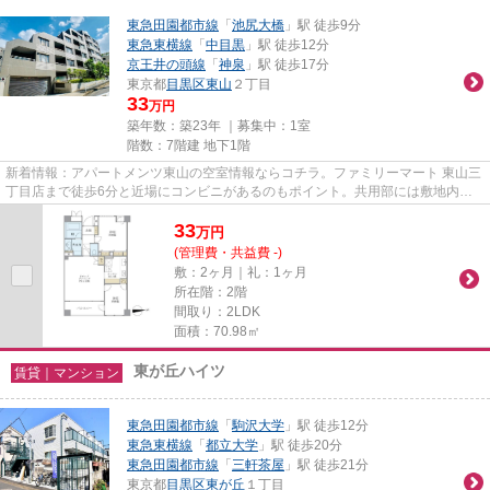
東急田園都市線
「
池尻大橋
」駅 徒歩9分
東急東横線
「
中目黒
」駅 徒歩12分
京王井の頭線
「
神泉
」駅 徒歩17分
東京都
目黒区
東山
２丁目
33
万円
築年数：築23年 ｜募集中：
1室
階数：7階建 地下1階
新着情報：アパートメンツ東山の空室情報ならコチラ。ファミリーマート 東山三
丁目店まで徒歩6分と近場にコンビニがあるのもポイント。共用部には敷地内ご
み置き場・エレベータなど様...
33
万
円
(管理費・共益費 -)
敷：2ヶ月｜礼：1ヶ月
所在階：2階
間取り：2LDK
面積：70.98㎡
東が丘ハイツ
賃貸｜マンション
東急田園都市線
「
駒沢大学
」駅 徒歩12分
東急東横線
「
都立大学
」駅 徒歩20分
東急田園都市線
「
三軒茶屋
」駅 徒歩21分
東京都
目黒区
東が丘
１丁目