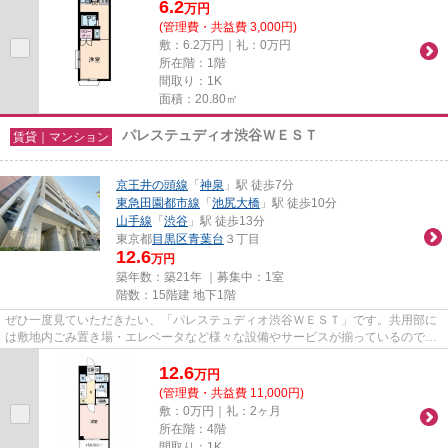
6.2
万
円
(管理費・共益費 3,000円)
敷：6.2万円｜礼：0万円
所在階：1階
間取り：1K
面積：20.80㎡
パレステュディオ渋谷ＷＥＳＴ
賃貸｜マンション
京王井の頭線
「
神泉
」駅 徒歩7分
東急田園都市線
「
池尻大橋
」駅 徒歩10分
山手線
「
渋谷
」駅 徒歩13分
東京都
目黒区
青葉台
３丁目
12.6
万円
築年数：築21年 ｜募集中：
1室
階数：15階建 地下1階
ぜひ一度見ていただきたい、「パレステュディオ渋谷ＷＥＳＴ」です。共用部に
は敷地内ごみ置き場・エレベータなど様々な設備やサービスが揃っているので便
利です。こちらは初期費用を...
12.6
万
円
(管理費・共益費 11,000円)
敷：0万円｜礼：2ヶ月
所在階：4階
間取り：1K