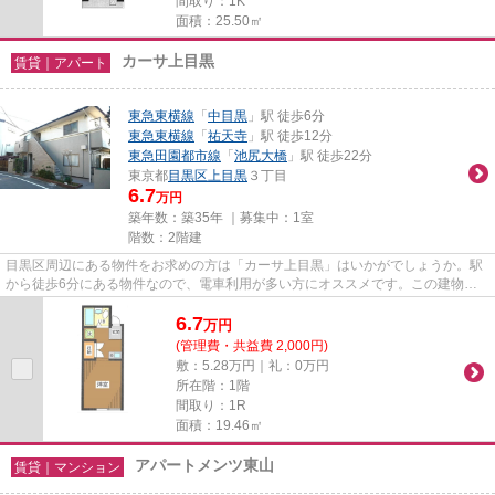
間取り：1K
面積：25.50㎡
カーサ上目黒
賃貸｜アパート
東急東横線
「
中目黒
」駅 徒歩6分
東急東横線
「
祐天寺
」駅 徒歩12分
東急田園都市線
「
池尻大橋
」駅 徒歩22分
東京都
目黒区
上目黒
３丁目
6.7
万円
築年数：築35年 ｜募集中：
1室
階数：2階建
目黒区周辺にある物件をお求めの方は「カーサ上目黒」はいかがでしょうか。駅
から徒歩6分にある物件なので、電車利用が多い方にオススメです。この建物の
敷地内にごみ置き場があります...
6.7
万
円
(管理費・共益費 2,000円)
敷：5.28万円｜礼：0万円
所在階：1階
間取り：1R
面積：19.46㎡
アパートメンツ東山
賃貸｜マンション