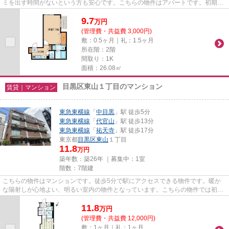
ミを出す時間がないという方も安心です。こちらの物件はアパートです。初期費
用のカード決済ができます。駅...
9.7
万
円
(管理費・共益費 3,000円)
敷：0.5ヶ月｜礼：1.5ヶ月
所在階：2階
間取り：1K
面積：26.08㎡
目黒区東山１丁目のマンション
賃貸｜マンション
東急東横線
「
中目黒
」駅 徒歩5分
東急東横線
「
代官山
」駅 徒歩13分
東急東横線
「
祐天寺
」駅 徒歩17分
東京都
目黒区
東山
１丁目
11.8
万円
築年数：築26年 ｜募集中：
1室
階数：7階建
こちらの物件はマンションです。徒歩5分で駅にアクセスできる物件です。暖か
な陽射しが心地よい、明るい室内の物件となっています。こちらの物件では初期
費用をカードでお支払いいただ...
11.8
万
円
(管理費・共益費 12,000円)
敷：1ヶ月｜礼：1ヶ月