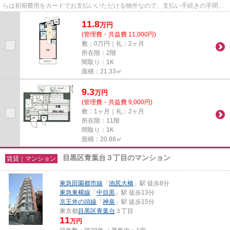
らは初期費用をカードでお支払いいただける物件なので、支払い手続きの手間が
省けます。こちらの物件は、...
11.8
万
円
(管理費・共益費 11,000円)
敷：0万円｜礼：2ヶ月
所在階：2階
間取り：1K
面積：21.33㎡
9.3
万
円
(管理費・共益費 9,000円)
敷：1ヶ月｜礼：2ヶ月
所在階：11階
間取り：1K
面積：20.88㎡
目黒区青葉台３丁目のマンション
賃貸｜マンション
東急田園都市線
「
池尻大橋
」駅 徒歩8分
東急東横線
「
中目黒
」駅 徒歩13分
京王井の頭線
「
神泉
」駅 徒歩15分
東京都
目黒区
青葉台
３丁目
11
万円