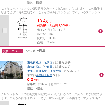
階数：3階建
こちらのマンションでは初期費用をカードでお支払いいただけます。この物件は
駅まで徒歩14分の立地です。こちらの物件はマンションです。ハウスコレクショ
ンの紹介している物件が気に...
13.4
万
円
(管理費・共益費 8,000円)
敷：1ヶ月｜礼：1ヶ月
所在階：1階
間取り：1LDK
面積：32.94㎡
ソシオ上目黒
賃貸｜アパート
東急東横線
「
祐天寺
」駅 徒歩10分
東急東横線
「
中目黒
」駅 徒歩13分
東急田園都市線
「
池尻大橋
」駅 徒歩15分
東京都
目黒区
上目黒
５丁目
6.2
万円
築年数：築37年 ｜募集中：
1室
階数：2階建
クレジットカードで初期費用がお支払いいただけるので、決済の手間が軽減でき
ます。こちらの物件はアパートです。駅から徒歩10分の物件で、アクセス良好で
す。目黒区の物件についてご...