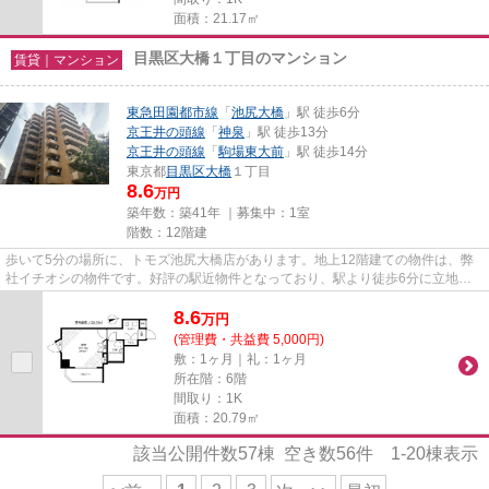
面積：21.17㎡
目黒区大橋１丁目のマンション
賃貸｜マンション
東急田園都市線
「
池尻大橋
」駅 徒歩6分
京王井の頭線
「
神泉
」駅 徒歩13分
京王井の頭線
「
駒場東大前
」駅 徒歩14分
東京都
目黒区
大橋
１丁目
8.6
万円
築年数：築41年 ｜募集中：
1室
階数：12階建
歩いて5分の場所に、トモズ池尻大橋店があります。地上12階建ての物件は、弊
社イチオシの物件です。好評の駅近物件となっており、駅より徒歩6分に立地し
ています。造りとデザインに関...
8.6
万
円
(管理費・共益費 5,000円)
敷：1ヶ月｜礼：1ヶ月
所在階：6階
間取り：1K
面積：20.79㎡
該当公開件数
57
棟 空き数
56
件
1-20
棟表示