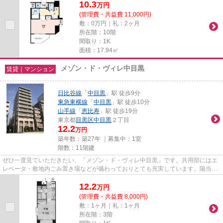
10.3
万
円
(管理費・共益費 11,000円)
敷：0万円｜礼：2ヶ月
所在階：10階
間取り：1K
面積：17.94㎡
メゾン・ド・ヴィレ中目黒
賃貸｜マンション
日比谷線
「
中目黒
」駅 徒歩9分
東急東横線
「
中目黒
」駅 徒歩10分
山手線
「
恵比寿
」駅 徒歩19分
東京都
目黒区
中目黒
２丁目
12.2
万円
築年数：築27年 ｜募集中：
1室
階数：11階建
ぜひ一度見ていただきたい、「メゾン・ド・ヴィレ中目黒」です。共用部にはエ
レベータ・敷地内ごみ置き場などが備わっておりとても充実しています。陽当た
りが良く、日中は電気代が節...
12.2
万
円
(管理費・共益費 8,000円)
敷：1ヶ月｜礼：1ヶ月
所在階：3階