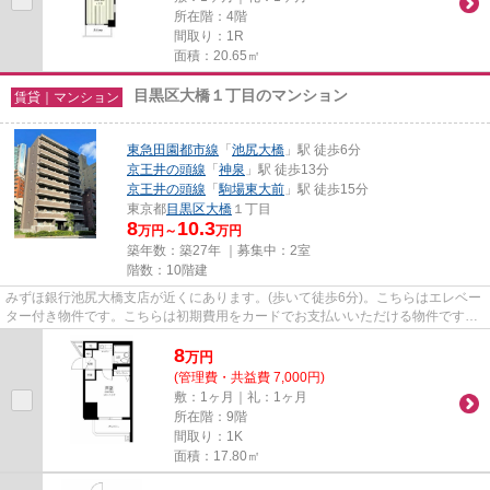
所在階：4階
間取り：1R
面積：20.65㎡
目黒区大橋１丁目のマンション
賃貸｜マンション
東急田園都市線
「
池尻大橋
」駅 徒歩6分
京王井の頭線
「
神泉
」駅 徒歩13分
京王井の頭線
「
駒場東大前
」駅 徒歩15分
東京都
目黒区
大橋
１丁目
8
10.3
万円～
万円
築年数：築27年 ｜募集中：
2室
階数：10階建
みずほ銀行池尻大橋支店が近くにあります。(歩いて徒歩6分)。こちらはエレベー
ター付き物件です。こちらは初期費用をカードでお支払いいただける物件です。
10階建てで、街並みに溶け込...
8
万
円
(管理費・共益費 7,000円)
敷：1ヶ月｜礼：1ヶ月
所在階：9階
間取り：1K
面積：17.80㎡