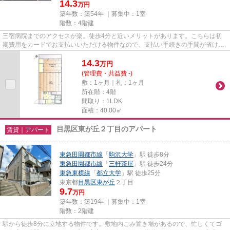
14.3
万円
築年数：築54年 ｜募集中：
1室
階数：4階建
三宿病院までのアクセスが楽。徒歩4分と近いメリットがあります。こちらは初
期費用をカードでお支払いいただける物件なので、支払い手続きの手間が省けま
す。こちらの物件は、駅へも徒...
14.3
万
円
(管理費・共益費 -)
敷：1ヶ月｜礼：1ヶ月
所在階：4階
間取り：1LDK
面積：40.00㎡
目黒区東が丘２丁目のアパート
賃貸｜アパート
東急田園都市線
「
駒沢大学
」駅 徒歩8分
東急田園都市線
「
三軒茶屋
」駅 徒歩24分
東急東横線
「
都立大学
」駅 徒歩25分
東京都
目黒区
東が丘
２丁目
9.7
万円
築年数：築19年 ｜募集中：
1室
階数：2階建
駅から徒歩8分に立地する物件です。敷地内ごみ置き場があるので、忙しくてゴ