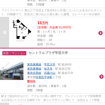
築年数：築28年 ｜募集中：
1室
階数：10階建
ファミリーマート 東山三丁目店まで徒歩6分と近場にコンビニがあるのもポイン
ト。10階建てで、街並みに溶け込んだ落ち着いた建物。エレベーター付き物件で
す。電車移動の多い方に嬉し...
11
万
円
(管理費・共益費 10,000円)
敷：1ヶ月｜礼：1ヶ月
所在階：3階
間取り：1R
面積：25.50㎡
セントラルプラザ学芸大学
賃貸｜マンション
東急東横線
「
学芸大学
」駅 徒歩6分
東急東横線
「
祐天寺
」駅 徒歩12分
東急目黒線
「
武蔵小山
」駅 徒歩21分
東京都
目黒区
中央町
１丁目
9
万円
築年数：築34年 ｜募集中：
1室
階数：2階建
駅まで徒歩6分なので、アクセスの良い物件です。クレジットカードで初期費用
をお支払いいただける物件です。造りとデザインに関して、自信をもって情報を
提供できるマンションです。眺...