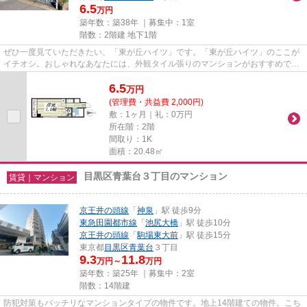
6.5
万円
築年数：築38年 ｜募集中：
1室
階数：2階建 地下1階
ぜひ一度見ていただきたい、「東が丘ハイツ」です。「東が丘ハイツ」のここが
イチオシ。おしゃれなあなたには、外観タイル張りのマンションがおすすめで
す。駅近くに立地する物件で、...
6.5
万
円
(管理費・共益費 2,000円)
敷：1ヶ月｜礼：0万円
所在階：2階
間取り：1K
面積：20.48㎡
目黒区青葉台３丁目のマンション
賃貸｜マンション
京王井の頭線
「
神泉
」駅 徒歩9分
東急田園都市線
「
池尻大橋
」駅 徒歩10分
京王井の頭線
「
駒場東大前
」駅 徒歩15分
東京都
目黒区
青葉台
３丁目
9.3
11.8
万円～
万円
築年数：築25年 ｜募集中：
2室
階数：14階建
防犯対策もバッチリなマンションタイプの物件です。地上14階建ての物件。こち