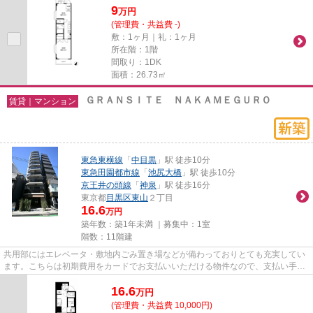
9
万
円
(管理費・共益費 -)
敷：1ヶ月｜礼：1ヶ月
所在階：1階
間取り：1DK
面積：26.73㎡
ＧＲＡＮＳＩＴＥ ＮＡＫＡＭＥＧＵＲＯ
賃貸｜マンション
東急東横線
「
中目黒
」駅 徒歩10分
東急田園都市線
「
池尻大橋
」駅 徒歩10分
京王井の頭線
「
神泉
」駅 徒歩16分
東京都
目黒区
東山
２丁目
16.6
万円
築年数：築1年未満 ｜募集中：
1室
階数：11階建
共用部にはエレベータ・敷地内ごみ置き場などが備わっておりとても充実してい
ます。こちらは初期費用をカードでお支払いいただける物件なので、支払い手続
きの手間が省けます。利便性...
16.6
万
円
(管理費・共益費 10,000円)