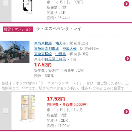
敷：1ヶ月｜礼：0万円
所在階：7階
間取り：1K
面積：25.44㎡
ラ・エスペランサ・レイ
賃貸｜マンション
東急東横線
「
祐天寺
」駅 徒歩12分
東急田園都市線
「
池尻大橋
」駅 徒歩13分
東急東横線
「
中目黒
」駅 徒歩18分
東京都
目黒区
上目黒
５丁目
17.5
万円
築年数：築34年 ｜募集中：
1室
階数：3階建
当社イチオシの物件の「ラ・エスペランサ・レイ」。ぜひ一度ご覧ください。三
宿病院まで173mです。駅までのアクセスが良い、徒歩12分のところに位置する
物件です。こちらの物件では初...
17.5
万
円
(管理費・共益費 5,000円)
敷：1ヶ月｜礼：1ヶ月
所在階：2階
間取り：2DK
面積：47.00㎡