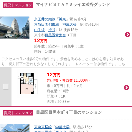
マイナビＳＴＡＹミライエ渋谷グランド
賃貸｜マンション
京王井の頭線
「
神泉
」駅 徒歩9分
東急田園都市線
「
池尻大橋
」駅 徒歩10分
山手線
「
渋谷
」駅 徒歩15分
東京都
目黒区
青葉台
３丁目
12
万円
築年数：築25年 ｜募集中：
1室
階数：14階建
アクセスの良い徒歩9分の物件です。景色を眺めることには心を癒す効果があ
り、視力低下の恐れも少なくしてくれます。エレベーター付き物件です。こちら
はマンションタイプになります。...
12
万
円
(管理費・共益費 11,000円)
敷：0万円｜礼：2ヶ月
所在階：10階
間取り：1K
面積：20.88㎡
目黒区目黒本町４丁目のマンション
賃貸｜マンション
東急東横線
「
学芸大学
」駅 徒歩15分