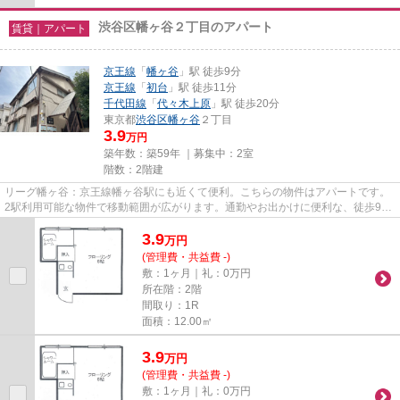
渋谷区幡ヶ谷２丁目のアパート
賃貸｜アパート
京王線
「
幡ヶ谷
」駅 徒歩9分
京王線
「
初台
」駅 徒歩11分
千代田線
「
代々木上原
」駅 徒歩20分
東京都
渋谷区
幡ヶ谷
２丁目
3.9
万円
築年数：築59年 ｜募集中：
2室
階数：2階建
リーグ幡ヶ谷：京王線幡ヶ谷駅にも近くて便利。こちらの物件はアパートです。
2駅利用可能な物件で移動範囲が広がります。通勤やお出かけに便利な、徒歩9分
に駅のある物件です。渋谷区...
3.9
万
円
(管理費・共益費 -)
敷：1ヶ月｜礼：0万円
所在階：2階
間取り：1R
面積：12.00㎡
3.9
万
円
(管理費・共益費 -)
敷：1ヶ月｜礼：0万円