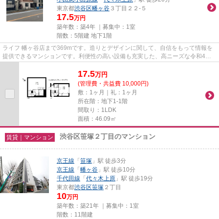
東京都
渋谷区
幡ヶ谷
３丁目２２-５
17.5
万円
築年数：築4年 ｜募集中：
1室
階数：5階建 地下1階
ライフ 幡ヶ谷店まで369mです。造りとデザインに関して、自信をもって情報を
提供できるマンションです。利便性の高い設備も充実した、高ニーズな令和4年
築の物件です。陽当りの良さが...
17.5
万
円
(管理費・共益費 10,000円)
敷：1ヶ月｜礼：1ヶ月
所在階：地下1-1階
間取り：1LDK
面積：46.09㎡
渋谷区笹塚２丁目のマンション
賃貸｜マンション
京王線
「
笹塚
」駅 徒歩3分
京王線
「
幡ヶ谷
」駅 徒歩10分
千代田線
「
代々木上原
」駅 徒歩19分
東京都
渋谷区
笹塚
２丁目
10
万円
築年数：築21年 ｜募集中：
1室
階数：11階建