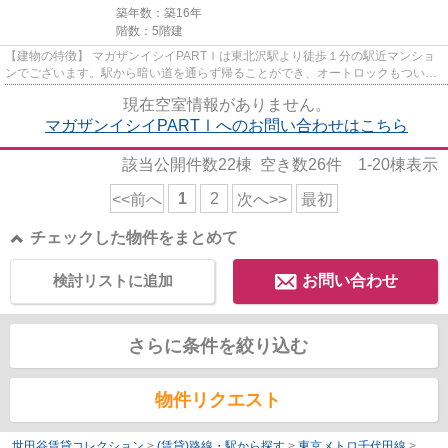
築年数：築16年
階数：5階建
【建物の特徴】 マガザンイシイPARTⅠは東北沢駅より徒歩１分の駅近マンショ
ンでございます。駅から暗い道を通らず帰ることができ、オートロックもついて
おりますので女性の方でも安心...
現在空室情報がありません。
マガザンイシイPARTⅠへのお問い合わせはこちら
該当公開件数
22
棟 空き数
26
件
1-20
棟表示
1
2
<<前へ
次へ>>
最初
チェックした物件をまとめて
検討リストに追加
お問い合わせ
さらに条件を絞り込む
物件リクエスト
世田谷賃貸コレクション
>
(賃貸)路線・駅から探す
>
東京メトロ千代田線
>