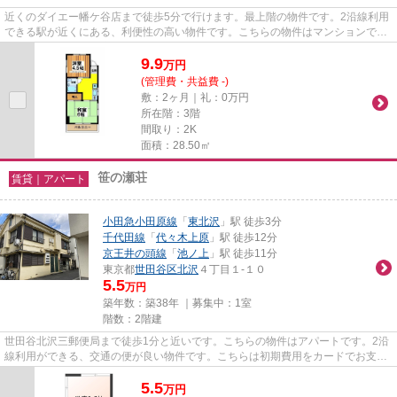
近くのダイエー幡ケ谷店まで徒歩5分で行けます。最上階の物件です。2沿線利用
できる駅が近くにある、利便性の高い物件です。こちらの物件はマンションで
す。渋谷区エリアと京王線幡ヶ...
9.9
万
円
(管理費・共益費 -)
敷：2ヶ月｜礼：0万円
所在階：3階
間取り：2K
面積：28.50㎡
笹の瀬荘
賃貸｜アパート
小田急小田原線
「
東北沢
」駅 徒歩3分
千代田線
「
代々木上原
」駅 徒歩12分
京王井の頭線
「
池ノ上
」駅 徒歩11分
東京都
世田谷区
北沢
４丁目１-１０
5.5
万円
築年数：築38年 ｜募集中：
1室
階数：2階建
世田谷北沢三郵便局まで徒歩1分と近いです。こちらの物件はアパートです。2沿
線利用ができる、交通の便が良い物件です。こちらは初期費用をカードでお支払
いいただける物件です。小田...
5.5
万
円