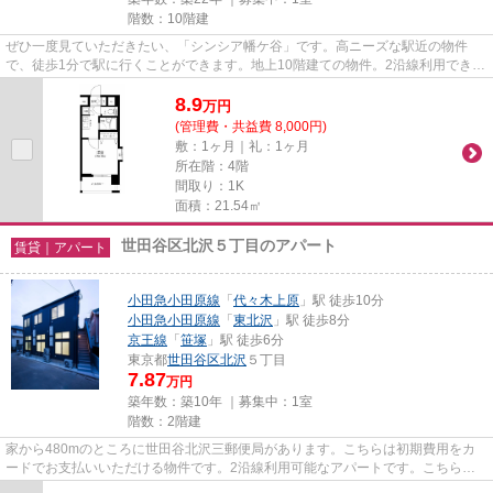
階数：10階建
ぜひ一度見ていただきたい、「シンシア幡ケ谷」です。高ニーズな駅近の物件
で、徒歩1分で駅に行くことができます。地上10階建ての物件。2沿線利用できる
駅が近くにある、利便性の高い...
8.9
万
円
(管理費・共益費 8,000円)
敷：1ヶ月｜礼：1ヶ月
所在階：4階
間取り：1K
面積：21.54㎡
世田谷区北沢５丁目のアパート
賃貸｜アパート
小田急小田原線
「
代々木上原
」駅 徒歩10分
小田急小田原線
「
東北沢
」駅 徒歩8分
京王線
「
笹塚
」駅 徒歩6分
東京都
世田谷区
北沢
５丁目
7.87
万円
築年数：築10年 ｜募集中：
1室
階数：2階建
家から480mのところに世田谷北沢三郵便局があります。こちらは初期費用をカ
ードでお支払いいただける物件です。2沿線利用可能なアパートです。こちらの
物件はアパートです。世田谷区の...