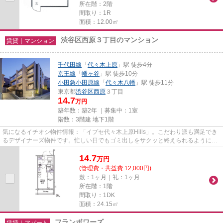
所在階：2階
間取り：1R
面積：12.00㎡
渋谷区西原３丁目のマンション
賃貸｜マンション
千代田線
「
代々木上原
」駅 徒歩4分
京王線
「
幡ヶ谷
」駅 徒歩10分
小田急小田原線
「
代々木八幡
」駅 徒歩11分
東京都
渋谷区
西原
３丁目
14.7
万円
築年数：築2年 ｜募集中：
1室
階数：3階建 地下1階
気になるイチオシ物件情報：「イプセ代々木上原Hills」。こだわり派も満足でき
るデザイナーズ物件です。忙しい日でもゴミ出しをサクッと終えられるように、
敷地内にゴミ置き場を備えて...
14.7
万
円
(管理費・共益費 12,000円)
敷：1ヶ月｜礼：1ヶ月
所在階：1階
間取り：1DK
面積：24.15㎡
フランボワーズ
賃貸｜アパート