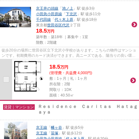
京王井の頭線
「
池ノ上
」駅 徒歩3分
小田急小田原線
「
下北沢
」駅 徒歩11分
千代田線
「
代々木上原
」駅 徒歩18分
東京都
世田谷区
代沢
２丁目
18.5
万円
築年数：築18年 ｜募集中：
1室
階数：2階建
徒歩20分の場所に世田谷区立下北沢小学校があります。こちらの物件はマンショ
ンです。初期費用のカード決済ができます。高ニーズである、陽当りの良い環境
を実現した物件となっていま...
18.5
万
円
(管理費・共益費 4,000円)
敷：1ヶ月｜礼：1ヶ月
所在階：2階
間取り：1DK
面積：40.50㎡
Ｒｅｓｉｄｅｎｃｅ Ｃａｒｉｔａｓ Ｈａｔａｇ
賃貸｜マンション
ａｙａ
京王線
「
幡ヶ谷
」駅 徒歩5分
京王線
「
笹塚
」駅 徒歩12分
小田急小田原線
「
代々木上原
」駅 徒歩20分