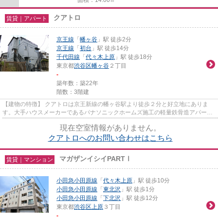
クアトロ
賃貸｜アパート
京王線
「
幡ヶ谷
」駅 徒歩2分
京王線
「
初台
」駅 徒歩14分
千代田線
「
代々木上原
」駅 徒歩18分
東京都
渋谷区
幡ヶ谷
２丁目
-
築年数：築22年
階数：3階建
【建物の特徴】 クアトロは京王新線の幡ヶ谷駅より徒歩２分と好立地にありま
す。大手ハウスメーカーであるパナソニックホームズ施工の軽量鉄骨造アパート
でございます。 オートロッ...
現在空室情報がありません。
クアトロへのお問い合わせはこちら
マガザンイシイPARTⅠ
賃貸｜マンション
小田急小田原線
「
代々木上原
」駅 徒歩10分
小田急小田原線
「
東北沢
」駅 徒歩1分
小田急小田原線
「
下北沢
」駅 徒歩12分
東京都
渋谷区
上原
３丁目
-