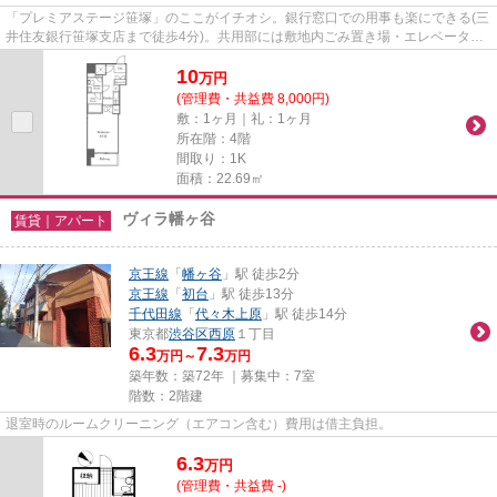
「プレミアステージ笹塚」のここがイチオシ。銀行窓口での用事も楽にできる(三
井住友銀行笹塚支店まで徒歩4分)。共用部には敷地内ごみ置き場・エレベータな
ど様々な設備やサービスが揃...
10
万
円
(管理費・共益費 8,000円)
敷：1ヶ月｜礼：1ヶ月
所在階：4階
間取り：1K
面積：22.69㎡
ヴィラ幡ヶ谷
賃貸｜アパート
京王線
「
幡ヶ谷
」駅 徒歩2分
京王線
「
初台
」駅 徒歩13分
千代田線
「
代々木上原
」駅 徒歩14分
東京都
渋谷区
西原
１丁目
6.3
7.3
万円～
万円
築年数：築72年 ｜募集中：
7室
階数：2階建
退室時のルームクリーニング（エアコン含む）費用は借主負担。
6.3
万
円
(管理費・共益費 -)