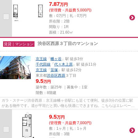
7.87
万
円
(管理費・共益費 5,000円)
敷：0万円｜礼：0万円
所在階：2階
間取り：1R
面積：21.60㎡
渋谷区西原３丁目のマンション
賃貸｜マンション
京王線
「
幡ヶ谷
」駅 徒歩3分
千代田線
「
代々木上原
」駅 徒歩11分
京王線
「
笹塚
」駅 徒歩12分
東京都
渋谷区
西原
３丁目
9.5
万円
築年数：築25年 ｜募集中：
1室
階数：8階建
ガラ・ステージ渋谷西原：京王線幡ヶ谷駅にも近くて便利。徒歩3分の位置に駅
がある物件です。道が平坦だと買い物も快適にできますね。こちらはエレベータ
ー付き物件です。できるだけ早...
9.5
万
円
(管理費・共益費 7,000円)
敷：1ヶ月｜礼：1ヶ月
所在階：3階