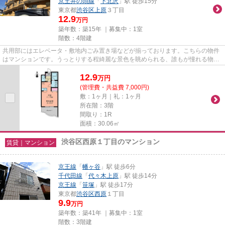
京王井の頭線
「
下北沢
」駅 徒歩15分
東京都
渋谷区
上原
３丁目
12.9
万円
築年数：築15年 ｜募集中：
1室
階数：4階建
共用部にはエレベータ・敷地内ごみ置き場などが揃っております。こちらの物件
はマンションです。うっとりする程綺麗な景色を眺められる、誰もが憧れる物件
です。こちらの物件では初期...
12.9
万
円
(管理費・共益費 7,000円)
敷：1ヶ月｜礼：1ヶ月
所在階：3階
間取り：1R
面積：30.06㎡
渋谷区西原１丁目のマンション
賃貸｜マンション
京王線
「
幡ヶ谷
」駅 徒歩6分
千代田線
「
代々木上原
」駅 徒歩14分
京王線
「
笹塚
」駅 徒歩17分
東京都
渋谷区
西原
１丁目
9.9
万円
築年数：築41年 ｜募集中：
1室
階数：3階建