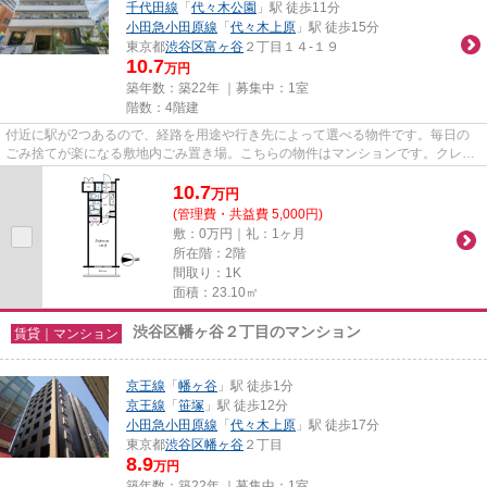
千代田線
「
代々木公園
」駅 徒歩11分
小田急小田原線
「
代々木上原
」駅 徒歩15分
東京都
渋谷区
富ヶ谷
２丁目１４-１９
10.7
万円
築年数：築22年 ｜募集中：
1室
階数：4階建
付近に駅が2つあるので、経路を用途や行き先によって選べる物件です。毎日の
ごみ捨てが楽になる敷地内ごみ置き場。こちらの物件はマンションです。クレジ
ットカードで初期費用をお支払...
10.7
万
円
(管理費・共益費 5,000円)
敷：0万円｜礼：1ヶ月
所在階：2階
間取り：1K
面積：23.10㎡
渋谷区幡ヶ谷２丁目のマンション
賃貸｜マンション
京王線
「
幡ヶ谷
」駅 徒歩1分
京王線
「
笹塚
」駅 徒歩12分
小田急小田原線
「
代々木上原
」駅 徒歩17分
東京都
渋谷区
幡ヶ谷
２丁目
8.9
万円
築年数：築22年 ｜募集中：
1室