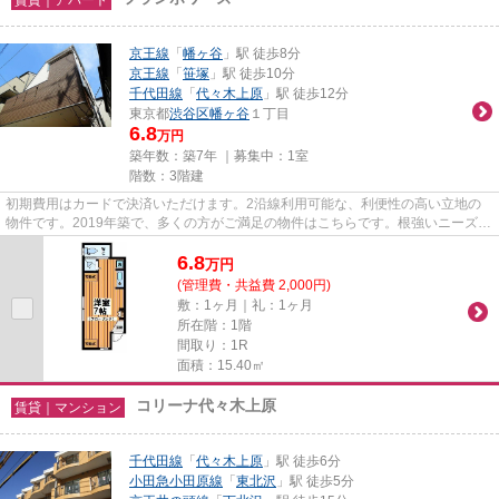
京王線
「
幡ヶ谷
」駅 徒歩8分
京王線
「
笹塚
」駅 徒歩10分
千代田線
「
代々木上原
」駅 徒歩12分
東京都
渋谷区
幡ヶ谷
１丁目
6.8
万円
築年数：築7年 ｜募集中：
1室
階数：3階建
初期費用はカードで決済いただけます。2沿線利用可能な、利便性の高い立地の
物件です。2019年築で、多くの方がご満足の物件はこちらです。根強いニーズを
誇る駅近の物件となり、徒歩8...
6.8
万
円
(管理費・共益費 2,000円)
敷：1ヶ月｜礼：1ヶ月
所在階：1階
間取り：1R
面積：15.40㎡
コリーナ代々木上原
賃貸｜マンション
千代田線
「
代々木上原
」駅 徒歩6分
小田急小田原線
「
東北沢
」駅 徒歩5分