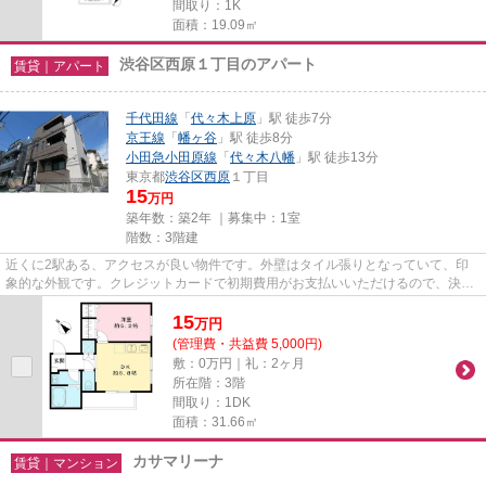
間取り：1K
面積：19.09㎡
渋谷区西原１丁目のアパート
賃貸｜アパート
千代田線
「
代々木上原
」駅 徒歩7分
京王線
「
幡ヶ谷
」駅 徒歩8分
小田急小田原線
「
代々木八幡
」駅 徒歩13分
東京都
渋谷区
西原
１丁目
15
万円
築年数：築2年 ｜募集中：
1室
階数：3階建
近くに2駅ある、アクセスが良い物件です。外壁はタイル張りとなっていて、印
象的な外観です。クレジットカードで初期費用がお支払いいただけるので、決済
の手間が軽減できます。最上階...
15
万
円
(管理費・共益費 5,000円)
敷：0万円｜礼：2ヶ月
所在階：3階
間取り：1DK
面積：31.66㎡
カサマリーナ
賃貸｜マンション