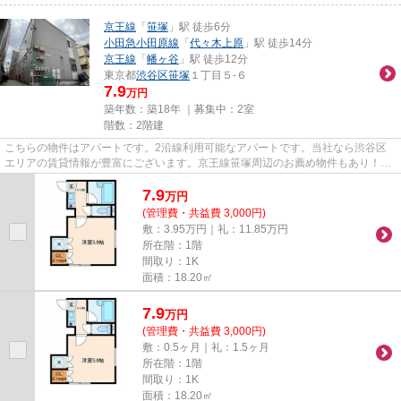
京王線
「
笹塚
」駅 徒歩6分
小田急小田原線
「
代々木上原
」駅 徒歩14分
京王線
「
幡ヶ谷
」駅 徒歩12分
東京都
渋谷区
笹塚
１丁目５-６
7.9
万円
築年数：築18年 ｜募集中：
2室
階数：2階建
こちらの物件はアパートです。2沿線利用可能なアパートです。当社なら渋谷区
エリアの賃貸情報が豊富にございます。京王線笹塚周辺のお薦め物件もあり！03-
5433-1150までお気軽にご連絡...
7.9
万
円
(管理費・共益費 3,000円)
敷：3.95万円｜礼：11.85万円
所在階：1階
間取り：1K
面積：18.20㎡
7.9
万
円
(管理費・共益費 3,000円)
敷：0.5ヶ月｜礼：1.5ヶ月
所在階：1階
間取り：1K
面積：18.20㎡