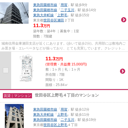
東急田園都市線
「
用賀
」駅 徒歩9分
東急田園都市線
「
二子玉川
」駅 徒歩14分
東急大井町線
「
上野毛
」駅 徒歩15分
東京都
世田谷区
瀬田
２丁目
11.3
万円
築年数：築4年 ｜募集中：
1室
階数：7階建
城南信用金庫瀬田支店が近くにあります。(歩いて徒歩2分)。共用部には敷地内ご
み置き場・エレベータなどが揃っており、とても充実しています。クレジットカ
ードで初期費用がお支払いい...
11.3
万
円
(管理費・共益費 15,000円)
敷：1ヶ月｜礼：1ヶ月
所在階：7階
間取り：1K
面積：25.84㎡
世田谷区上野毛４丁目のマンション
賃貸｜マンション
東急田園都市線
「
用賀
」駅 徒歩12分
東急大井町線
「
上野毛
」駅 徒歩11分
東急田園都市線
「
二子玉川
」駅 徒歩19分
東京都
世田谷区
上野毛
４丁目