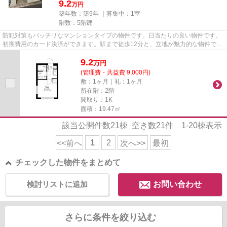
9.2
万円
築年数：築9年 ｜募集中：
1室
階数：5階建
防犯対策もバッチリなマンションタイプの物件です。日当たりの良い物件です。
初期費用のカード決済ができます。駅まで徒歩12分と、立地が魅力的な物件で
す。世田谷区の東急田園都市線...
9.2
万
円
(管理費・共益費 9,000円)
敷：1ヶ月｜礼：1ヶ月
所在階：2階
間取り：1K
面積：19.47㎡
該当公開件数
21
棟 空き数
21
件
1-20
棟表示
1
2
<<前へ
次へ>>
最初
チェックした物件をまとめて
検討リストに追加
お問い合わせ
さらに条件を絞り込む