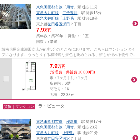
東急田園都市線
「
用賀
」駅 徒歩11分
東急大井町線
「
二子玉川
」駅 徒歩13分
東急大井町線
「
上野毛
」駅 徒歩18分
東京都
世田谷区
瀬田
２丁目
7.9
万円
築年数：築29年 ｜募集中：
1室
階数：7階建
城南信用金庫瀬田支店が徒歩5分のところにあります。こちらはマンションタイ
プになります。うっとりする程綺麗な景色を眺められる、誰もが憧れる物件で
す。駅まで徒歩11分でアクセス可...
7.9
万
円
(管理費・共益費 10,000円)
敷：1ヶ月｜礼：1ヶ月
所在階：6階
間取り：1K
面積：22.38㎡
ラ・ピュータ
賃貸｜マンション
東急田園都市線
「
桜新町
」駅 徒歩17分
東急田園都市線
「
用賀
」駅 徒歩23分
東急大井町線
「
上野毛
」駅 徒歩21分
東京都
世田谷区
深沢
７丁目