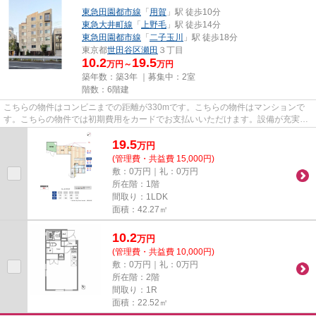
東急田園都市線
「
用賀
」駅 徒歩10分
東急大井町線
「
上野毛
」駅 徒歩14分
東急田園都市線
「
二子玉川
」駅 徒歩18分
東京都
世田谷区
瀬田
３丁目
10.2
19.5
万円～
万円
築年数：築3年 ｜募集中：
2室
階数：6階建
こちらの物件はコンビニまでの距離が330mです。こちらの物件はマンションで
す。こちらの物件では初期費用をカードでお支払いいただけます。設備が充実し
てうれしい、築浅物件です。世...
19.5
万
円
(管理費・共益費 15,000円)
敷：0万円｜礼：0万円
所在階：1階
間取り：1LDK
面積：42.27㎡
10.2
万
円
(管理費・共益費 10,000円)
敷：0万円｜礼：0万円
所在階：2階
間取り：1R
面積：22.52㎡