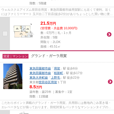
階数：5階建
ウェルスクエアイズム世田谷用賀：東急田園都市線用賀駅にも近くて便利。近く
にはファミリーマート 玉川台二丁目店(徒歩2分)がありちょっとした買い物に便利
です。共用部には敷地内ご...
21.5
万
円
(管理費・共益費 10,000円)
敷：0万円｜礼：1ヶ月
所在階：5階
間取り：2LDK
面積：45.51㎡
グランド・ガーラ用賀
賃貸｜マンション
東急田園都市線
「
用賀
」駅 徒歩6分
東急田園都市線
「
桜新町
」駅 徒歩17分
東急大井町線
「
上野毛
」駅 徒歩22分
東京都
世田谷区
用賀
１丁目
8.5
万円
築年数：築25年 ｜募集中：
1室
階数：11階建
こだわりポイント満載のグランド・ガーラ用賀。共用部には敷地内ごみ置き場・
エレベータなどが揃っております。防犯対策もバッチリなマンションタイプの物
件です。こちらは初期費用を...