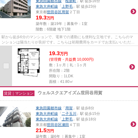
東急田園都市線
「
桜新町
」駅 徒歩16分
東急大井町線
「
上野毛
」駅 徒歩23分
東京都
世田谷区
用賀
２丁目
19.3
万円
築年数：築19年 ｜募集中：
1室
階数：6階建 地下1階
駅から徒歩6分のマンションで、電車での通勤にも便利な立地です。こちらのマ
ンションは陽当たりが良好です。こちらは初期費用をカードでお支払いいただけ
る物件なので、支払い手続きの...
19.3
万
円
(管理費・共益費 10,000円)
敷：1ヶ月｜礼：1ヶ月
所在階：2階
間取り：1LDK
面積：41.80㎡
ウェルスクエアイズム世田谷用賀
賃貸｜マンション
東急田園都市線
「
用賀
」駅 徒歩8分
東急大井町線
「
二子玉川
」駅 徒歩15分
東急大井町線
「
上野毛
」駅 徒歩18分
東京都
世田谷区
瀬田
４丁目
21.5
万円
築年数：築6年 ｜募集中：
1室