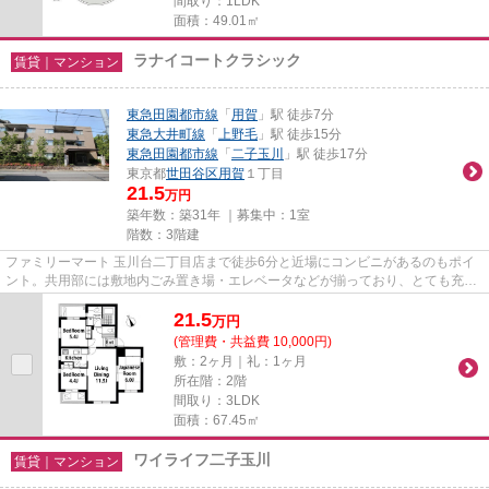
間取り：1LDK
面積：49.01㎡
ラナイコートクラシック
賃貸｜マンション
東急田園都市線
「
用賀
」駅 徒歩7分
東急大井町線
「
上野毛
」駅 徒歩15分
東急田園都市線
「
二子玉川
」駅 徒歩17分
東京都
世田谷区
用賀
１丁目
21.5
万円
築年数：築31年 ｜募集中：
1室
階数：3階建
ファミリーマート 玉川台二丁目店まで徒歩6分と近場にコンビニがあるのもポイ
ント。共用部には敷地内ごみ置き場・エレベータなどが揃っており、とても充実
しています。魅力的な駅近の...
21.5
万
円
(管理費・共益費 10,000円)
敷：2ヶ月｜礼：1ヶ月
所在階：2階
間取り：3LDK
面積：67.45㎡
ワイライフ二子玉川
賃貸｜マンション