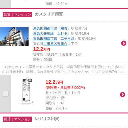
面積：42.54㎡
カスタリア用賀
賃貸｜マンション
東急田園都市線
「
用賀
」駅 徒歩7分
東急大井町線
「
上野毛
」駅 徒歩18分
東急田園都市線
「
二子玉川
」駅 徒歩19分
東京都
世田谷区
玉川台
１丁目
12.2
万円
築年数：築19年 ｜募集中：
1室
階数：9階建
こだわりポイント満載のカスタリア用賀。城南信用金庫瀬田支店だったら歩いて
すぐ(徒歩4分)。陽射し溢れる物件で過ごしてみませんか。こちらは徒歩7分に立
地する物件です。お電話でハ...
12.2
万
円
(管理費・共益費 8,000円)
敷：1ヶ月｜礼：1ヶ月
所在階：1階
間取り：1R
面積：25.01㎡
レガリス用賀
賃貸｜マンション