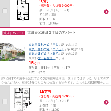
9
万
円
(管理費・共益費 9,000円)
敷：1ヶ月｜礼：1ヶ月
所在階：3階
間取り：1R
面積：18.79㎡
世田谷区瀬田２丁目のアパート
賃貸｜アパート
東急田園都市線
「
用賀
」駅 徒歩11分
東急田園都市線
「
二子玉川
」駅 徒歩14分
東急大井町線
「
上野毛
」駅 徒歩17分
東京都
世田谷区
瀬田
２丁目
15
万円
築年数：築13年 ｜募集中：
1室
階数：2階建
銀行窓口での用事も楽にできる(城南信用金庫瀬田支店まで徒歩5分)。駅までのア
クセスが良い、徒歩11分のところに位置する物件です。こちらは初期費用をカー
ドでお支払いいただける物件...
15
万
円
(管理費・共益費 3,000円)
敷：1ヶ月｜礼：2ヶ月
所在階：1階
間取り：1LDK