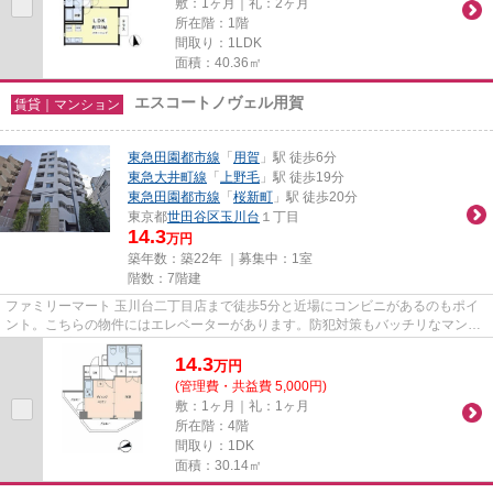
敷：1ヶ月｜礼：2ヶ月
所在階：1階
間取り：1LDK
面積：40.36㎡
エスコートノヴェル用賀
賃貸｜マンション
東急田園都市線
「
用賀
」駅 徒歩6分
東急大井町線
「
上野毛
」駅 徒歩19分
東急田園都市線
「
桜新町
」駅 徒歩20分
東京都
世田谷区
玉川台
１丁目
14.3
万円
築年数：築22年 ｜募集中：
1室
階数：7階建
ファミリーマート 玉川台二丁目店まで徒歩5分と近場にコンビニがあるのもポイ
ント。こちらの物件にはエレベーターがあります。防犯対策もバッチリなマンシ
ョンタイプの物件です。幅広...
14.3
万
円
(管理費・共益費 5,000円)
敷：1ヶ月｜礼：1ヶ月
所在階：4階
間取り：1DK
面積：30.14㎡