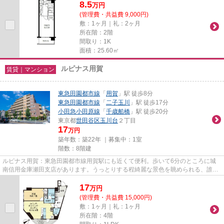
8.5
万
円
(管理費・共益費 9,000円)
敷：1ヶ月｜礼：2ヶ月
所在階：2階
間取り：1K
面積：25.60㎡
ルピナス用賀
賃貸｜マンション
東急田園都市線
「
用賀
」駅 徒歩8分
東急田園都市線
「
二子玉川
」駅 徒歩17分
小田急小田原線
「
千歳船橋
」駅 徒歩20分
東京都
世田谷区
玉川台
２丁目
17
万円
築年数：築22年 ｜募集中：
1室
階数：8階建
ルピナス用賀：東急田園都市線用賀駅にも近くて便利。歩いて6分のところに城
南信用金庫瀬田支店があります。うっとりする程綺麗な景色を眺められる、誰も
が憧れるマンションです。造り...
17
万
円
(管理費・共益費 15,000円)
敷：1ヶ月｜礼：1ヶ月
所在階：4階