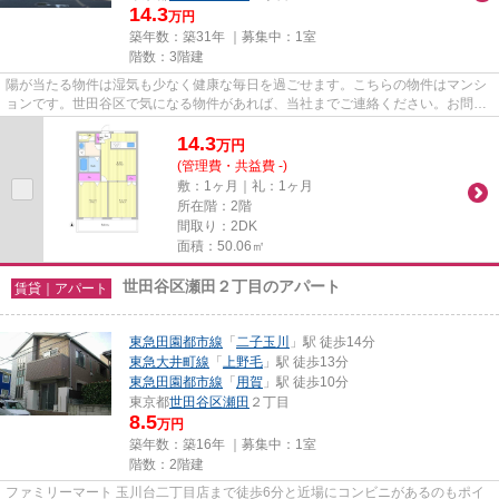
14.3
万円
築年数：築31年 ｜募集中：
1室
階数：3階建
陽が当たる物件は湿気も少なく健康な毎日を過ごせます。こちらの物件はマンシ
ョンです。世田谷区で気になる物件があれば、当社までご連絡ください。お問い
合わせは03-6805-4901またはi...
14.3
万
円
(管理費・共益費 -)
敷：1ヶ月｜礼：1ヶ月
所在階：2階
間取り：2DK
面積：50.06㎡
世田谷区瀬田２丁目のアパート
賃貸｜アパート
東急田園都市線
「
二子玉川
」駅 徒歩14分
東急大井町線
「
上野毛
」駅 徒歩13分
東急田園都市線
「
用賀
」駅 徒歩10分
東京都
世田谷区
瀬田
２丁目
8.5
万円
築年数：築16年 ｜募集中：
1室
階数：2階建
ファミリーマート 玉川台二丁目店まで徒歩6分と近場にコンビニがあるのもポイ