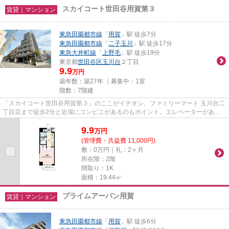
スカイコート世田谷用賀第３
賃貸｜マンション
東急田園都市線
「
用賀
」駅 徒歩7分
東急田園都市線
「
二子玉川
」駅 徒歩17分
東急大井町線
「
上野毛
」駅 徒歩19分
東京都
世田谷区
玉川台
２丁目
9.9
万円
築年数：築27年 ｜募集中：
1室
階数：7階建
「スカイコート世田谷用賀第３」のここがイチオシ。ファミリーマート 玉川台二
丁目店まで徒歩2分と近場にコンビニがあるのもポイント。エレベーターがある
物件です。こちらは初期費用...
9.9
万
円
(管理費・共益費 11,000円)
敷：0万円｜礼：2ヶ月
所在階：2階
間取り：1K
面積：19.44㎡
プライムアーバン用賀
賃貸｜マンション
東急田園都市線
「
用賀
」駅 徒歩6分