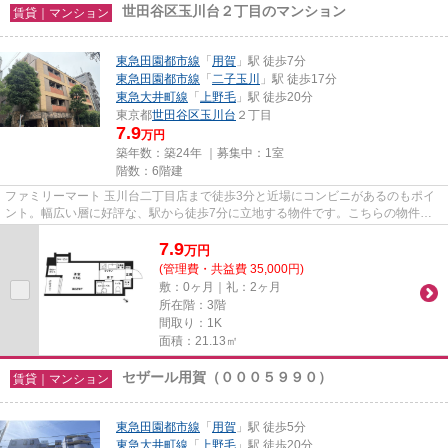
世田谷区玉川台２丁目のマンション
賃貸｜マンション
東急田園都市線
「
用賀
」駅 徒歩7分
東急田園都市線
「
二子玉川
」駅 徒歩17分
東急大井町線
「
上野毛
」駅 徒歩20分
東京都
世田谷区
玉川台
２丁目
7.9
万円
築年数：築24年 ｜募集中：
1室
階数：6階建
ファミリーマート 玉川台二丁目店まで徒歩3分と近場にコンビニがあるのもポイ
ント。幅広い層に好評な、駅から徒歩7分に立地する物件です。こちらの物件は
マンションです。こちらは初期...
7.9
万
円
(管理費・共益費 35,000円)
敷：0ヶ月｜礼：2ヶ月
所在階：3階
間取り：1K
面積：21.13㎡
セザール用賀（０００５９９０）
賃貸｜マンション
東急田園都市線
「
用賀
」駅 徒歩5分
東急大井町線
「
上野毛
」駅 徒歩20分