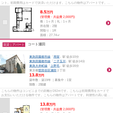
ント。初期費用はカードで決済いただけます。こちらの物件はアパートです。物
件を選ぶ際には陽当たりの良...
8.5
万
円
(管理費・共益費 2,000円)
敷：1ヶ月｜礼：1ヶ月
所在階：2階
間取り：1R
面積：27.74㎡
コート瀬田
賃貸｜アパート
東急田園都市線
「
用賀
」駅 徒歩10分
東急田園都市線
「
二子玉川
」駅 徒歩14分
東急大井町線
「
上野毛
」駅 徒歩16分
東京都
世田谷区
瀬田
２丁目
13.8
万円
築年数：築19年 ｜募集中：
1室
階数：2階建
こちらの物件はコンビニまでの距離が282mです。こちらは初期費用をカードで
お支払いいただける物件です。こちらの物件はアパートです。利便性の高い徒歩
10分の物件です。ハウスコレク...
13.8
万
円
(管理費・共益費 2,000円)