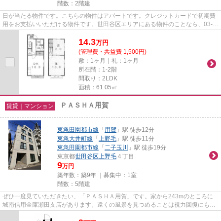
階数：2階建
日が当たる物件です。こちらの物件はアパートです。クレジットカードで初期費
用をお支払いいただける物件です。世田谷区エリアにある物件のことなら、03-
6805-4901へお電話ください。...
14.3
万
円
(管理費・共益費 1,500円)
敷：1ヶ月｜礼：1ヶ月
所在階：1-2階
間取り：2LDK
面積：61.05㎡
ＰＡＳＨＡ用賀
賃貸｜マンション
東急田園都市線
「
用賀
」駅 徒歩12分
東急大井町線
「
上野毛
」駅 徒歩11分
東急田園都市線
「
二子玉川
」駅 徒歩19分
東京都
世田谷区
上野毛
４丁目
9
万円
築年数：築9年 ｜募集中：
1室
階数：5階建
ぜひ一度見ていただきたい、「ＰＡＳＨＡ用賀」です。家から243mのところに
城南信用金庫瀬田支店があります。遠くの風景を見つめることは視力回復にも繋
がりますので健康的になれます...