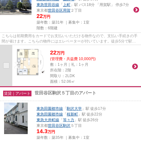
東急世田谷線
「
上町
」駅 バス18分 「用賀駅」 停歩7分
東京都
世田谷区
用賀
２丁目
22
万円
築年数：築31年 ｜募集中：
1室
階数：6階建
こちらは初期費用をカードでお支払いいただける物件なので、支払い手続きの手
間が省けます。こちらの物件にはエレベーターが付いています。徒歩5分で駅に
アクセスできる物件です。防犯...
22
万
円
(管理費・共益費 10,000円)
敷：1ヶ月｜礼：1ヶ月
所在階：2階
間取り：2LDK
面積：52.06㎡
世田谷区駒沢５丁目のアパート
賃貸｜アパート
東急田園都市線
「
駒沢大学
」駅 徒歩17分
東急田園都市線
「
桜新町
」駅 徒歩22分
東急大井町線
「
等々力
」駅 徒歩26分
東京都
世田谷区
駒沢
５丁目
14.3
万円
築年数：築35年 ｜募集中：
1室