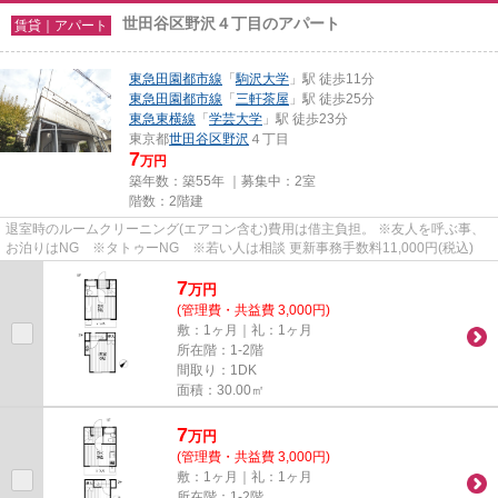
世田谷区野沢４丁目のアパート
賃貸｜アパート
東急田園都市線
「
駒沢大学
」駅 徒歩11分
東急田園都市線
「
三軒茶屋
」駅 徒歩25分
東急東横線
「
学芸大学
」駅 徒歩23分
東京都
世田谷区
野沢
４丁目
7
万円
築年数：築55年 ｜募集中：
2室
階数：2階建
退室時のルームクリーニング(エアコン含む)費用は借主負担。 ※友人を呼ぶ事、
お泊りはNG ※タトゥーNG ※若い人は相談 更新事務手数料11,000円(税込)
7
万
円
(管理費・共益費 3,000円)
敷：1ヶ月｜礼：1ヶ月
所在階：1-2階
間取り：1DK
面積：30.00㎡
7
万
円
(管理費・共益費 3,000円)
敷：1ヶ月｜礼：1ヶ月
所在階：1-2階