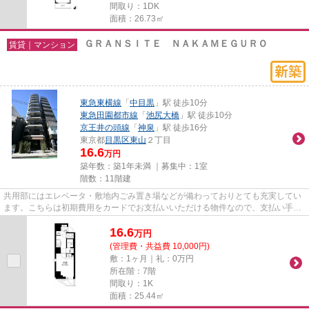
間取り：1DK
面積：26.73㎡
ＧＲＡＮＳＩＴＥ ＮＡＫＡＭＥＧＵＲＯ
賃貸｜マンション
東急東横線
「
中目黒
」駅 徒歩10分
東急田園都市線
「
池尻大橋
」駅 徒歩10分
京王井の頭線
「
神泉
」駅 徒歩16分
東京都
目黒区
東山
２丁目
16.6
万円
築年数：築1年未満 ｜募集中：
1室
階数：11階建
共用部にはエレベータ・敷地内ごみ置き場などが備わっておりとても充実してい
ます。こちらは初期費用をカードでお支払いいただける物件なので、支払い手続
きの手間が省けます。利便性...
16.6
万
円
(管理費・共益費 10,000円)
敷：1ヶ月｜礼：0万円
所在階：7階
間取り：1K
面積：25.44㎡