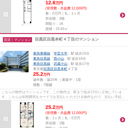
12.6
万
円
(管理費・共益費 12,000円)
敷：0万円｜礼：1ヶ月
所在階：3階
間取り：1K
面積：25.65㎡
目黒区目黒本町４丁目のマンション
賃貸｜マンション
東急東横線
「
学芸大学
」駅 徒歩15分
東急目黒線
「
西小山
」駅 徒歩16分
東急目黒線
「
武蔵小山
」駅 徒歩17分
東京都
目黒区
目黒本町
４丁目
25.2
万円
築年数：築25年 ｜募集中：
1室
階数：7階建
こちらの物件はマンションです。この物件は、駅まで徒歩15分に立地していま
す。こちらは初期費用をカードでお支払いいただける物件なので、支払い手続き
の手間が省けます。細かい条件...
25.2
万
円
(管理費・共益費 12,000円)
敷：1ヶ月｜礼：0万円
所在階：1階