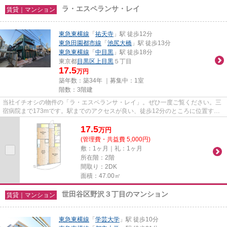
ラ・エスペランサ・レイ
賃貸｜マンション
東急東横線
「
祐天寺
」駅 徒歩12分
東急田園都市線
「
池尻大橋
」駅 徒歩13分
東急東横線
「
中目黒
」駅 徒歩18分
東京都
目黒区
上目黒
５丁目
17.5
万円
築年数：築34年 ｜募集中：
1室
階数：3階建
当社イチオシの物件の「ラ・エスペランサ・レイ」。ぜひ一度ご覧ください。三
宿病院まで173mです。駅までのアクセスが良い、徒歩12分のところに位置する
物件です。こちらの物件では初...
17.5
万
円
(管理費・共益費 5,000円)
敷：1ヶ月｜礼：1ヶ月
所在階：2階
間取り：2DK
面積：47.00㎡
世田谷区野沢３丁目のマンション
賃貸｜マンション
東急東横線
「
学芸大学
」駅 徒歩10分