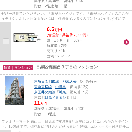
築年数：築38年 ｜募集中：
1室
階数：2階建 地下1階
ぜひ一度見ていただきたい、「東が丘ハイツ」です。「東が丘ハイツ」のここが
イチオシ。おしゃれなあなたには、外観タイル張りのマンションがおすすめで
す。駅近くに立地する物件で、...
6.5
万
円
(管理費・共益費 2,000円)
敷：1ヶ月｜礼：0万円
所在階：2階
間取り：1K
面積：20.48㎡
目黒区青葉台３丁目のマンション
賃貸｜マンション
東急田園都市線
「
池尻大橋
」駅 徒歩8分
東急東横線
「
中目黒
」駅 徒歩13分
京王井の頭線
「
神泉
」駅 徒歩15分
東京都
目黒区
青葉台
３丁目
11
万円
築年数：築28年 ｜募集中：
1室
階数：10階建
ファミリーマート 東山三丁目店まで徒歩6分と近場にコンビニがあるのもポイン
ト。10階建てで、街並みに溶け込んだ落ち着いた建物。エレベーター付き物件で
す。電車移動の多い方に嬉し...