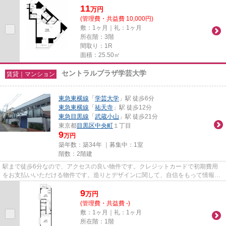
11
万
円
(管理費・共益費 10,000円)
敷：1ヶ月｜礼：1ヶ月
所在階：3階
間取り：1R
面積：25.50㎡
セントラルプラザ学芸大学
賃貸｜マンション
東急東横線
「
学芸大学
」駅 徒歩6分
東急東横線
「
祐天寺
」駅 徒歩12分
東急目黒線
「
武蔵小山
」駅 徒歩21分
東京都
目黒区
中央町
１丁目
9
万円
築年数：築34年 ｜募集中：
1室
階数：2階建
駅まで徒歩6分なので、アクセスの良い物件です。クレジットカードで初期費用
をお支払いいただける物件です。造りとデザインに関して、自信をもって情報を
提供できるマンションです。眺...
9
万
円
(管理費・共益費 -)
敷：1ヶ月｜礼：1ヶ月
所在階：1階