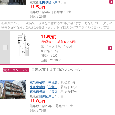
東京都
世田谷区
下馬
３丁目
11.5
万円
築年数：築4年 ｜募集中：
1室
階数：2階建
初期費用のカード決済で、現金を用意する手間が省けます。あなたにピッタリの
物件を探すなら、当社にお任せ下さい。お客様のライフスタイルに合わせて物件
のご紹介をいたしますので、...
11.5
万
円
(管理費・共益費 5,000円)
敷：1ヶ月｜礼：1ヶ月
所在階：1階
間取り：1K
面積：21.30㎡
目黒区東山１丁目のマンション
賃貸｜マンション
東急東横線
「
中目黒
」駅 徒歩5分
東急東横線
「
代官山
」駅 徒歩13分
東急東横線
「
祐天寺
」駅 徒歩17分
東京都
目黒区
東山
１丁目
11.8
万円
築年数：築26年 ｜募集中：
1室
階数：7階建