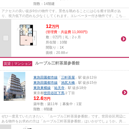
階数：14階建
アクセスの良い徒歩9分の物件です。景色を眺めることには心を癒す効果があ
り、視力低下の恐れも少なくしてくれます。エレベーター付き物件です。こちら
はマンションタイプになります。...
12
万
円
(管理費・共益費 11,000円)
敷：0万円｜礼：2ヶ月
所在階：10階
間取り：1K
面積：20.88㎡
ルーブル三軒茶屋参番館
賃貸｜マンション
東急田園都市線
「
三軒茶屋
」駅 徒歩12分
東急田園都市線
「
池尻大橋
」駅 徒歩15分
東急東横線
「
祐天寺
」駅 徒歩18分
東京都
世田谷区
下馬
２丁目
12.6
万円
築年数：築11年 ｜募集中：
1室
階数：8階建
ぜひ一度見ていただきたい、「ルーブル三軒茶屋参番館」です。世田谷区周辺に
ある物件をお求めの方は「ルーブル三軒茶屋参番館」はいかがでしょうか。共用
部には敷地内ごみ置き場・エ...