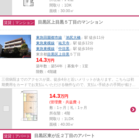
間取り：1DK
面積：30.00㎡
目黒区上目黒５丁目のマンション
賃貸｜マンション
東急田園都市線
「
池尻大橋
」駅 徒歩11分
東急東横線
「
祐天寺
」駅 徒歩12分
東急東横線
「
中目黒
」駅 徒歩16分
東京都
目黒区
上目黒
５丁目
14.3
万円
築年数：築54年 ｜募集中：
1室
階数：4階建
三宿病院までのアクセスが楽。徒歩4分と近いメリットがあります。こちらは初
期費用をカードでお支払いいただける物件なので、支払い手続きの手間が省けま
す。こちらの物件は、駅へも徒...
14.3
万
円
(管理費・共益費 -)
敷：1ヶ月｜礼：1ヶ月
所在階：4階
間取り：1LDK
面積：40.00㎡
目黒区東が丘２丁目のアパート
賃貸｜アパート