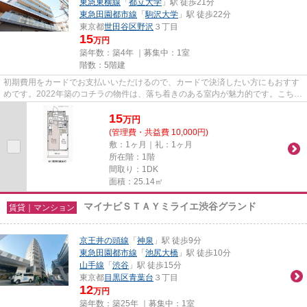
東急東横線
「
都立大学
」駅 徒歩21分
東急田園都市線
「
駒沢大学
」駅 徒歩22分
東京都
世田谷区
野沢
３丁目
15
万円
築年数：築4年 ｜募集中：
1室
階数：5階建
初期費用をカードでお支払いいただけるので、カードで決済したい方にもおすす
めです。2022年築のコチラの物件は、落ち着きのある室内が魅力的です。こちら
の物件はマンションです。陽...
15
万
円
(管理費・共益費 10,000円)
敷：1ヶ月｜礼：1ヶ月
所在階：1階
間取り：1DK
面積：25.14㎡
マイナビＳＴＡＹミライエ渋谷グランド
賃貸｜マンション
京王井の頭線
「
神泉
」駅 徒歩9分
東急田園都市線
「
池尻大橋
」駅 徒歩10分
山手線
「
渋谷
」駅 徒歩15分
東京都
目黒区
青葉台
３丁目
12
万円
築年数：築25年 ｜募集中：
1室