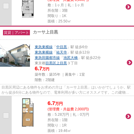
敷：1ヶ月｜礼：1ヶ月
所在階：3階
間取り：1K
面積：25.50㎡
カーサ上目黒
賃貸｜アパート
東急東横線
「
中目黒
」駅 徒歩6分
東急東横線
「
祐天寺
」駅 徒歩12分
東急田園都市線
「
池尻大橋
」駅 徒歩22分
東京都
目黒区
上目黒
３丁目
6.7
万円
築年数：築35年 ｜募集中：
1室
階数：2階建
目黒区周辺にある物件をお求めの方は「カーサ上目黒」はいかがでしょうか。駅
から徒歩6分にある物件なので、電車利用が多い方にオススメです。この建物の
敷地内にごみ置き場があります...
6.7
万
円
(管理費・共益費 2,000円)
敷：5.28万円｜礼：0万円
所在階：1階
間取り：1R
面積：19.46㎡