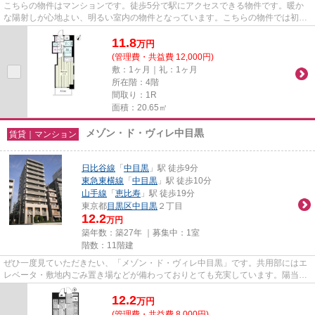
こちらの物件はマンションです。徒歩5分で駅にアクセスできる物件です。暖か
な陽射しが心地よい、明るい室内の物件となっています。こちらの物件では初期
費用をカードでお支払いいただ...
11.8
万
円
(管理費・共益費 12,000円)
敷：1ヶ月｜礼：1ヶ月
所在階：4階
間取り：1R
面積：20.65㎡
メゾン・ド・ヴィレ中目黒
賃貸｜マンション
日比谷線
「
中目黒
」駅 徒歩9分
東急東横線
「
中目黒
」駅 徒歩10分
山手線
「
恵比寿
」駅 徒歩19分
東京都
目黒区
中目黒
２丁目
12.2
万円
築年数：築27年 ｜募集中：
1室
階数：11階建
ぜひ一度見ていただきたい、「メゾン・ド・ヴィレ中目黒」です。共用部にはエ
レベータ・敷地内ごみ置き場などが備わっておりとても充実しています。陽当た
りが良く、日中は電気代が節...
12.2
万
円
(管理費・共益費 8,000円)