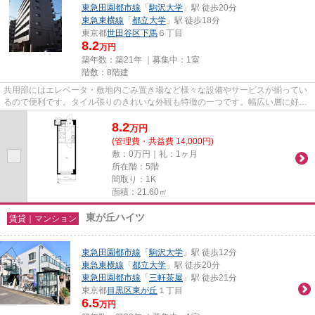
東急田園都市線
「
駒沢大学
」駅 徒歩20分
東急東横線
「
都立大学
」駅 徒歩18分
東京都
世田谷区
下馬
６丁目
8.2
万円
築年数：築21年 ｜募集中：
1室
階数：8階建
共用部にはエレベータ・敷地内ごみ置き場など様々な設備やサービスが揃ってい
るので便利です。タイル張りのきれいな外観も特徴の一つです。幅広い層に好評
な、駅から徒歩9分に立地する...
8.2
万
円
(管理費・共益費 14,000円)
敷：0万円｜礼：1ヶ月
所在階：5階
間取り：1K
面積：21.60㎡
東が丘ハイツ
賃貸｜マンション
東急田園都市線
「
駒沢大学
」駅 徒歩12分
東急東横線
「
都立大学
」駅 徒歩20分
東急田園都市線
「
三軒茶屋
」駅 徒歩21分
東京都
目黒区
東が丘
１丁目
6.5
万円