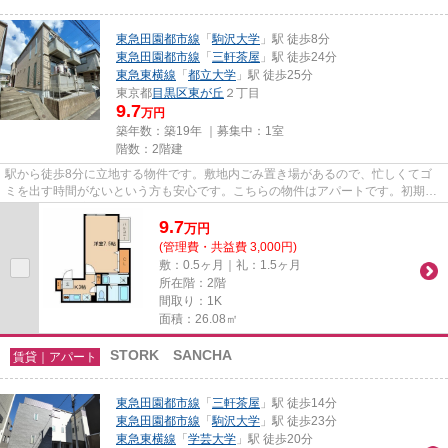
東急田園都市線
「
駒沢大学
」駅 徒歩8分
東急田園都市線
「
三軒茶屋
」駅 徒歩24分
東急東横線
「
都立大学
」駅 徒歩25分
東京都
目黒区
東が丘
２丁目
9.7
万円
築年数：築19年 ｜募集中：
1室
階数：2階建
駅から徒歩8分に立地する物件です。敷地内ごみ置き場があるので、忙しくてゴ
ミを出す時間がないという方も安心です。こちらの物件はアパートです。初期費
用のカード決済ができます。駅...
9.7
万
円
(管理費・共益費 3,000円)
敷：0.5ヶ月｜礼：1.5ヶ月
所在階：2階
間取り：1K
面積：26.08㎡
STORK SANCHA
賃貸｜アパート
東急田園都市線
「
三軒茶屋
」駅 徒歩14分
東急田園都市線
「
駒沢大学
」駅 徒歩23分
東急東横線
「
学芸大学
」駅 徒歩20分