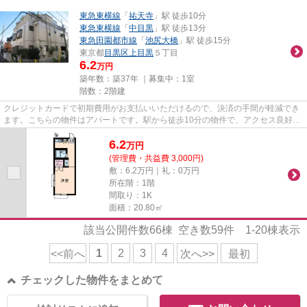
東急東横線
「
祐天寺
」駅 徒歩10分
東急東横線
「
中目黒
」駅 徒歩13分
東急田園都市線
「
池尻大橋
」駅 徒歩15分
東京都
目黒区
上目黒
５丁目
6.2
万円
築年数：築37年 ｜募集中：
1室
階数：2階建
クレジットカードで初期費用がお支払いいただけるので、決済の手間が軽減でき
ます。こちらの物件はアパートです。駅から徒歩10分の物件で、アクセス良好で
す。目黒区の物件についてご...
6.2
万
円
(管理費・共益費 3,000円)
敷：6.2万円｜礼：0万円
所在階：1階
間取り：1K
面積：20.80㎡
該当公開件数
66
棟 空き数
59
件
1-20
棟表示
1
2
3
4
<<前へ
次へ>>
最初
チェックした物件をまとめて