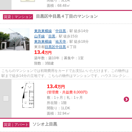
間取り：3LDK
面積：68.48㎡
目黒区中目黒４丁目のマンション
賃貸｜マンション
東急東横線
「
中目黒
」駅 徒歩14分
山手線
「
目黒
」駅 徒歩15分
東急東横線
「
祐天寺
」駅 徒歩18分
東京都
目黒区
中目黒
４丁目
13.4
万円
築年数：築10年 ｜募集中：
1室
階数：3階建
こちらのマンションでは初期費用をカードでお支払いいただけます。この物件は
駅まで徒歩14分の立地です。こちらの物件はマンションです。ハウスコレクショ
ンの紹介している物件が気に...
13.4
万
円
(管理費・共益費 8,000円)
敷：1ヶ月｜礼：1ヶ月
所在階：1階
間取り：1LDK
面積：32.94㎡
ソシオ上目黒
賃貸｜アパート