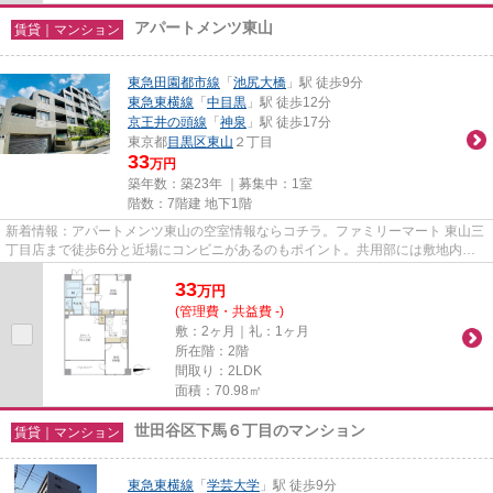
アパートメンツ東山
賃貸｜マンション
東急田園都市線
「
池尻大橋
」駅 徒歩9分
東急東横線
「
中目黒
」駅 徒歩12分
京王井の頭線
「
神泉
」駅 徒歩17分
東京都
目黒区
東山
２丁目
33
万円
築年数：築23年 ｜募集中：
1室
階数：7階建 地下1階
新着情報：アパートメンツ東山の空室情報ならコチラ。ファミリーマート 東山三
丁目店まで徒歩6分と近場にコンビニがあるのもポイント。共用部には敷地内ご
み置き場・エレベータなど様...
33
万
円
(管理費・共益費 -)
敷：2ヶ月｜礼：1ヶ月
所在階：2階
間取り：2LDK
面積：70.98㎡
世田谷区下馬６丁目のマンション
賃貸｜マンション
東急東横線
「
学芸大学
」駅 徒歩9分