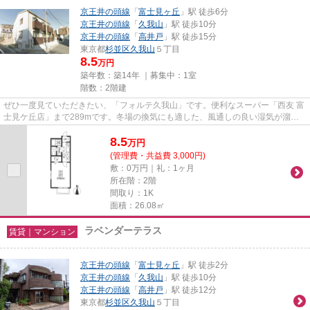
京王井の頭線
「
富士見ヶ丘
」駅 徒歩6分
京王井の頭線
「
久我山
」駅 徒歩10分
京王井の頭線
「
高井戸
」駅 徒歩15分
東京都
杉並区
久我山
５丁目
8.5
万円
築年数：築14年 ｜募集中：
1室
階数：2階建
ぜひ一度見ていただきたい、「フォルテ久我山」です。便利なスーパー「西友 富
士見ケ丘店」まで289mです。冬場の換気にも適した、風通しの良い湿気が溜ま
りにくいアパートです。こちら...
8.5
万
円
(管理費・共益費 3,000円)
敷：0万円｜礼：1ヶ月
所在階：2階
間取り：1K
面積：26.08㎡
ラベンダーテラス
賃貸｜マンション
京王井の頭線
「
富士見ヶ丘
」駅 徒歩2分
京王井の頭線
「
久我山
」駅 徒歩10分
京王井の頭線
「
高井戸
」駅 徒歩12分
東京都
杉並区
久我山
５丁目