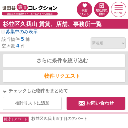
杉並区久我山 賃貸、店舗、事務所一覧
募集中のみ表示
5
該当物件
棟
4
空き数
件
さらに条件を絞り込む
物件リクエスト
チェックした物件をまとめて
検討リストに追加
お問い合わせ
杉並区久我山５丁目のアパート
賃貸｜アパート