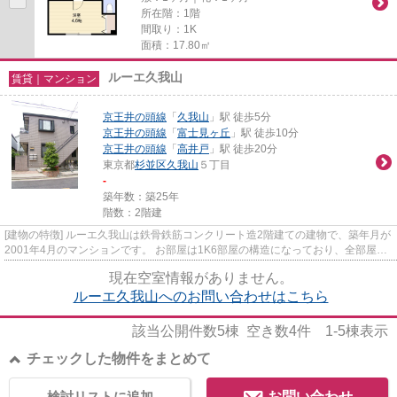
所在階：1階
間取り：1K
面積：17.80㎡
ルーエ久我山
賃貸｜マンション
京王井の頭線
「
久我山
」駅 徒歩5分
京王井の頭線
「
富士見ヶ丘
」駅 徒歩10分
京王井の頭線
「
高井戸
」駅 徒歩20分
東京都
杉並区
久我山
５丁目
-
築年数：築25年
階数：2階建
[建物の特徴] ルーエ久我山は鉄骨鉄筋コンクリート造2階建ての建物で、築年月が
2001年4月のマンションです。 お部屋は1K6部屋の構造になっており、全部屋南
向きで日当たり良好の物件に...
現在空室情報がありません。
ルーエ久我山へのお問い合わせはこちら
該当公開件数
5
棟 空き数
4
件
1-5
棟表示
チェックした物件をまとめて
検討リストに追加
お問い合わせ