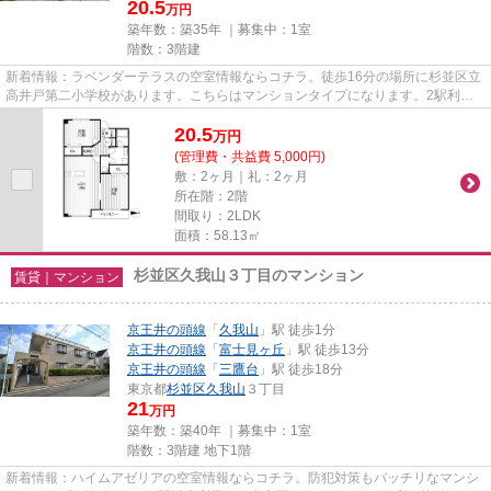
20.5
万円
築年数：築35年 ｜募集中：
1室
階数：3階建
新着情報：ラベンダーテラスの空室情報ならコチラ。徒歩16分の場所に杉並区立
高井戸第二小学校があります。こちらはマンションタイプになります。2駅利用
できる場所にあり、アクセスが...
20.5
万
円
(管理費・共益費 5,000円)
敷：2ヶ月｜礼：2ヶ月
所在階：2階
間取り：2LDK
面積：58.13㎡
杉並区久我山３丁目のマンション
賃貸｜マンション
京王井の頭線
「
久我山
」駅 徒歩1分
京王井の頭線
「
富士見ヶ丘
」駅 徒歩13分
京王井の頭線
「
三鷹台
」駅 徒歩18分
東京都
杉並区
久我山
３丁目
21
万円
築年数：築40年 ｜募集中：
1室
階数：3階建 地下1階
新着情報：ハイムアゼリアの空室情報ならコチラ。防犯対策もバッチリなマンシ