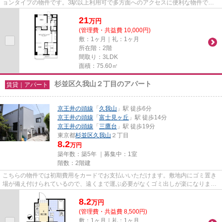
ョンタイプの物件です。3駅以上利用可で多方面へのアクセスに便利な物件で
す。周辺には、徒歩1分で利用で...
21
万
円
(管理費・共益費 10,000円)
敷：1ヶ月｜礼：1ヶ月
所在階：2階
間取り：3LDK
面積：75.60㎡
杉並区久我山２丁目のアパート
賃貸｜アパート
京王井の頭線
「
久我山
」駅 徒歩6分
京王井の頭線
「
富士見ヶ丘
」駅 徒歩14分
京王井の頭線
「
三鷹台
」駅 徒歩19分
東京都
杉並区
久我山
２丁目
8.2
万円
築年数：築5年 ｜募集中：
1室
階数：2階建
こちらの物件では初期費用をカードでお支払いいただけます。敷地内にゴミ置き
場が備え付けられているので、遠くまで運ぶ必要がなくゴミ出しが楽になりま
す。こちらの物件はアパートで...
8.2
万
円
(管理費・共益費 8,500円)
敷：1ヶ月｜礼：1ヶ月