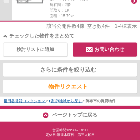
所在階：2階
間取り：1K
面積：15.79㎡
該当公開件数
4
棟 空き数
4
件
1-4
棟表示
チェックした物件をまとめて
検討リストに追加
お問い合わせ
さらに条件を絞り込む
物件リクエスト
世田谷賃貸コレクション
>
(賃貸)地域から探す
>
調布市の賃貸物件
ページトップに戻る
営業時間:09:30～18:00
定休日:毎週水曜日、第三火曜日