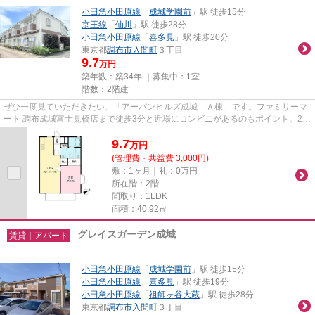
小田急小田原線
「
成城学園前
」駅 徒歩15分
京王線
「
仙川
」駅 徒歩28分
小田急小田原線
「
喜多見
」駅 徒歩20分
東京都
調布市
入間町
３丁目
9.7
万円
築年数：築34年 ｜募集中：
1室
階数：2階建
ぜひ一度見ていただきたい、「アーバンヒルズ成城 Ａ棟」です。ファミリーマ
ート 調布成城富士見橋店まで徒歩3分と近場にコンビニがあるのもポイント。2沿
線利用ができる、交通の便が...
9.7
万
円
(管理費・共益費 3,000円)
敷：1ヶ月｜礼：0万円
所在階：2階
間取り：1LDK
面積：40.92㎡
グレイスガーデン成城
賃貸｜アパート
小田急小田原線
「
成城学園前
」駅 徒歩15分
小田急小田原線
「
喜多見
」駅 徒歩19分
小田急小田原線
「
祖師ヶ谷大蔵
」駅 徒歩28分
東京都
調布市
入間町
３丁目