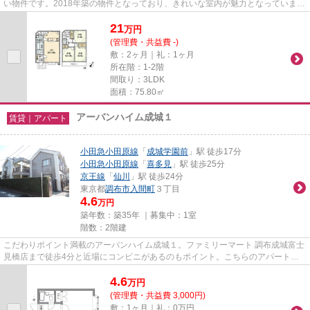
い物件です。2018年築の物件となっており、きれいな室内が魅力となっていま
す。こちらの物件では初期費用...
21
万
円
(管理費・共益費 -)
敷：2ヶ月｜礼：1ヶ月
所在階：1-2階
間取り：3LDK
面積：75.80㎡
アーバンハイム成城１
賃貸｜アパート
小田急小田原線
「
成城学園前
」駅 徒歩17分
小田急小田原線
「
喜多見
」駅 徒歩25分
京王線
「
仙川
」駅 徒歩24分
東京都
調布市
入間町
３丁目
4.6
万円
築年数：築35年 ｜募集中：
1室
階数：2階建
こだわりポイント満載のアーバンハイム成城１。ファミリーマート 調布成城富士
見橋店まで徒歩4分と近場にコンビニがあるのもポイント。こちらのアパートは
陽当たりが良好です。最上階...
4.6
万
円
(管理費・共益費 3,000円)
敷：1ヶ月｜礼：0万円