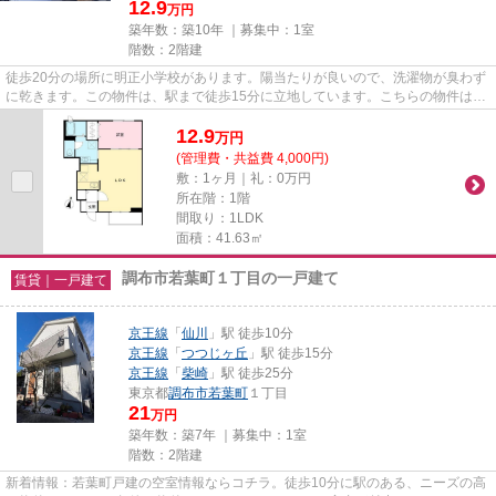
12.9
万円
築年数：築10年 ｜募集中：
1室
階数：2階建
徒歩20分の場所に明正小学校があります。陽当たりが良いので、洗濯物が臭わず
に乾きます。この物件は、駅まで徒歩15分に立地しています。こちらの物件はア
パートです。当社スタッフが...
12.9
万
円
(管理費・共益費 4,000円)
敷：1ヶ月｜礼：0万円
所在階：1階
間取り：1LDK
面積：41.63㎡
調布市若葉町１丁目の一戸建て
賃貸｜一戸建て
京王線
「
仙川
」駅 徒歩10分
京王線
「
つつじヶ丘
」駅 徒歩15分
京王線
「
柴崎
」駅 徒歩25分
東京都
調布市
若葉町
１丁目
21
万円
築年数：築7年 ｜募集中：
1室
階数：2階建
新着情報：若葉町戸建の空室情報ならコチラ。徒歩10分に駅のある、ニーズの高