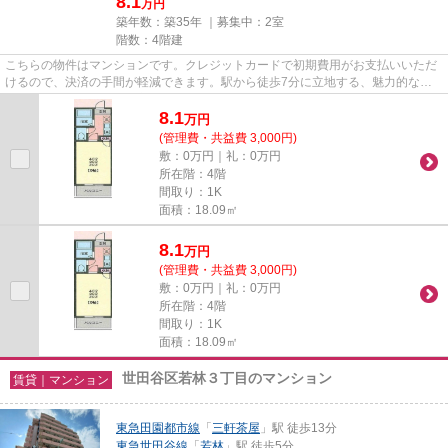
8.1
万円
築年数：築35年 ｜募集中：
2室
階数：4階建
こちらの物件はマンションです。クレジットカードで初期費用がお支払いいただ
けるので、決済の手間が軽減できます。駅から徒歩7分に立地する、魅力的な駅
近物件です。陽当たりの良いマ...
8.1
万
円
(管理費・共益費 3,000円)
敷：0万円｜礼：0万円
所在階：4階
間取り：1K
面積：18.09㎡
8.1
万
円
(管理費・共益費 3,000円)
敷：0万円｜礼：0万円
所在階：4階
間取り：1K
面積：18.09㎡
世田谷区若林３丁目のマンション
賃貸｜マンション
東急田園都市線
「
三軒茶屋
」駅 徒歩13分
東急世田谷線
「
若林
」駅 徒歩5分