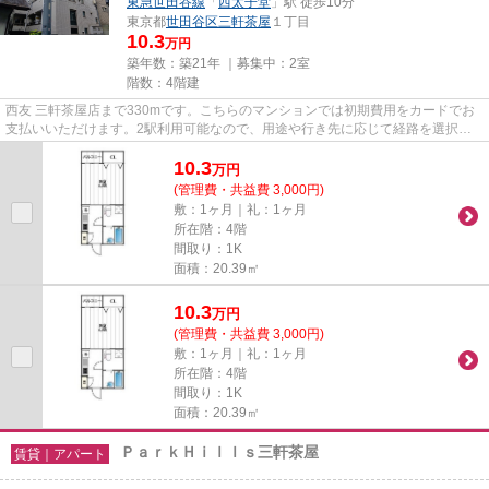
東急世田谷線
「
西太子堂
」駅 徒歩10分
東京都
世田谷区
三軒茶屋
１丁目
10.3
万円
築年数：築21年 ｜募集中：
2室
階数：4階建
西友 三軒茶屋店まで330mです。こちらのマンションでは初期費用をカードでお
支払いいただけます。2駅利用可能なので、用途や行き先に応じて経路を選択で
きます。最上階の物件です。世...
10.3
万
円
(管理費・共益費 3,000円)
敷：1ヶ月｜礼：1ヶ月
所在階：4階
間取り：1K
面積：20.39㎡
10.3
万
円
(管理費・共益費 3,000円)
敷：1ヶ月｜礼：1ヶ月
所在階：4階
間取り：1K
面積：20.39㎡
ＰａｒｋＨｉｌｌｓ三軒茶屋
賃貸｜アパート