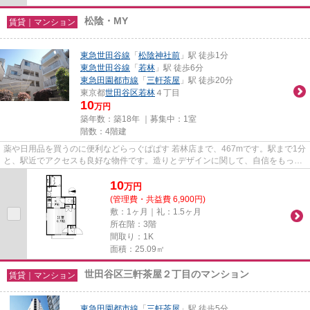
松陰・MY
賃貸｜マンション
東急世田谷線
「
松陰神社前
」駅 徒歩1分
東急世田谷線
「
若林
」駅 徒歩6分
東急田園都市線
「
三軒茶屋
」駅 徒歩20分
東京都
世田谷区
若林
４丁目
10
万円
築年数：築18年 ｜募集中：
1室
階数：4階建
薬や日用品を買うのに便利などらっぐぱぱす 若林店まで、467mです。駅まで1分
と、駅近でアクセスも良好な物件です。造りとデザインに関して、自信をもって
情報を提供できるマンション...
10
万
円
(管理費・共益費 6,900円)
敷：1ヶ月｜礼：1.5ヶ月
所在階：3階
間取り：1K
面積：25.09㎡
世田谷区三軒茶屋２丁目のマンション
賃貸｜マンション
東急田園都市線
「
三軒茶屋
」駅 徒歩5分