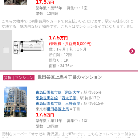
17.5
万円
築年数：築55年 ｜募集中：
1室
階数：13階建
こちらの物件では初期費用をカードでお支払いいただけます。駅から徒歩8分に
立地する、魅力的な駅近物件です。こちらはマンションタイプになります。眺望
良好で景色が楽しめます。あな...
17.5
万
円
(管理費・共益費 5,000円)
敷：1ヶ月｜礼：1ヶ月
所在階：12階
間取り：1K
面積：34.76㎡
世田谷区上馬４丁目のマンション
賃貸｜マンション
東急田園都市線
「
駒沢大学
」駅 徒歩5分
東急世田谷線
「
西太子堂
」駅 徒歩17分
東急田園都市線
「
三軒茶屋
」駅 徒歩15分
東京都
世田谷区
上馬
４丁目
17.5
万円
築年数：築11年 ｜募集中：
1室
階数：10階建
便利なスーパー「オオゼキ 野沢店」まで87mです。こちらはエレベーター付きの