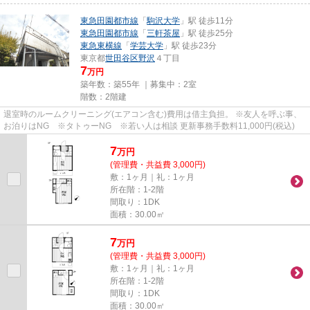
東急田園都市線
「
駒沢大学
」駅 徒歩11分
東急田園都市線
「
三軒茶屋
」駅 徒歩25分
東急東横線
「
学芸大学
」駅 徒歩23分
東京都
世田谷区
野沢
４丁目
7
万円
築年数：築55年 ｜募集中：
2室
階数：2階建
退室時のルームクリーニング(エアコン含む)費用は借主負担。 ※友人を呼ぶ事、
お泊りはNG ※タトゥーNG ※若い人は相談 更新事務手数料11,000円(税込)
7
万
円
(管理費・共益費 3,000円)
敷：1ヶ月｜礼：1ヶ月
所在階：1-2階
間取り：1DK
面積：30.00㎡
7
万
円
(管理費・共益費 3,000円)
敷：1ヶ月｜礼：1ヶ月
所在階：1-2階
間取り：1DK
面積：30.00㎡