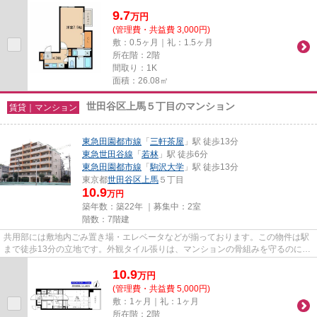
用のカード決済ができます。駅...
9.7
万
円
(管理費・共益費 3,000円)
敷：0.5ヶ月｜礼：1.5ヶ月
所在階：2階
間取り：1K
面積：26.08㎡
世田谷区上馬５丁目のマンション
賃貸｜マンション
東急田園都市線
「
三軒茶屋
」駅 徒歩13分
東急世田谷線
「
若林
」駅 徒歩6分
東急田園都市線
「
駒沢大学
」駅 徒歩13分
東京都
世田谷区
上馬
５丁目
10.9
万円
築年数：築22年 ｜募集中：
2室
階数：7階建
共用部には敷地内ごみ置き場・エレベータなどが揃っております。この物件は駅
まで徒歩13分の立地です。外観タイル張りは、マンションの骨組みを守るのにも
役立ちます。防犯対策もバッ...
10.9
万
円
(管理費・共益費 5,000円)
敷：1ヶ月｜礼：1ヶ月
所在階：2階