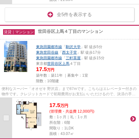
全5件を表示する
世田谷区上馬４丁目のマンション
賃貸｜マンション
東急田園都市線
「
駒沢大学
」駅 徒歩5分
東急世田谷線
「
西太子堂
」駅 徒歩17分
東急田園都市線
「
三軒茶屋
」駅 徒歩15分
東京都
世田谷区
上馬
４丁目
17.5
万円
築年数：築11年 ｜募集中：
1室
階数：10階建
便利なスーパー「オオゼキ 野沢店」まで87mです。こちらはエレベーター付きの
物件です。クレジットカードで初期費用がお支払いいただけるので、決済の手間
が軽減できます。こちらの物...
17.5
万
円
(管理費・共益費 12,000円)
敷：1ヶ月｜礼：1ヶ月
所在階：6階
間取り：1LDK
面積：43.07㎡