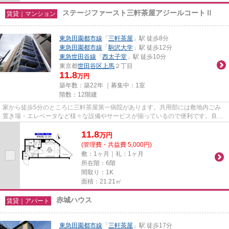
ステージファースト三軒茶屋アジールコートⅡ
賃貸｜マンション
東急田園都市線
「
三軒茶屋
」駅 徒歩8分
東急田園都市線
「
駒沢大学
」駅 徒歩12分
東急世田谷線
「
西太子堂
」駅 徒歩10分
東京都
世田谷区
上馬
２丁目
11.8
万円
築年数：築22年 ｜募集中：
1室
階数：12階建
家から徒歩5分のところに三軒茶屋第一病院があります。共用部には敷地内ごみ
置き場・エレベータなど様々な設備やサービスが揃っているので便利です。良好
な眺望で癒されてみませんか。...
11.8
万
円
(管理費・共益費 5,000円)
敷：1ヶ月｜礼：1ヶ月
所在階：6階
間取り：1K
面積：21.21㎡
赤城ハウス
賃貸｜アパート
東急田園都市線
「
三軒茶屋
」駅 徒歩17分