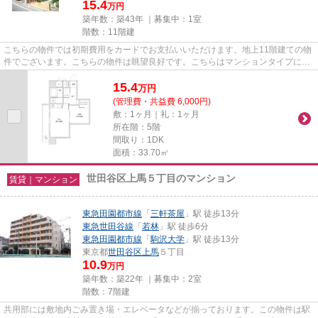
15.4
万円
築年数：築43年 ｜募集中：
1室
階数：11階建
こちらの物件では初期費用をカードでお支払いいただけます。地上11階建ての物
件でございます。こちらの物件は眺望良好です。こちらはマンションタイプにな
ります。世田谷区の東急田園...
15.4
万
円
(管理費・共益費 6,000円)
敷：1ヶ月｜礼：1ヶ月
所在階：5階
間取り：1DK
面積：33.70㎡
世田谷区上馬５丁目のマンション
賃貸｜マンション
東急田園都市線
「
三軒茶屋
」駅 徒歩13分
東急世田谷線
「
若林
」駅 徒歩6分
東急田園都市線
「
駒沢大学
」駅 徒歩13分
東京都
世田谷区
上馬
５丁目
10.9
万円
築年数：築22年 ｜募集中：
2室
階数：7階建
共用部には敷地内ごみ置き場・エレベータなどが揃っております。この物件は駅