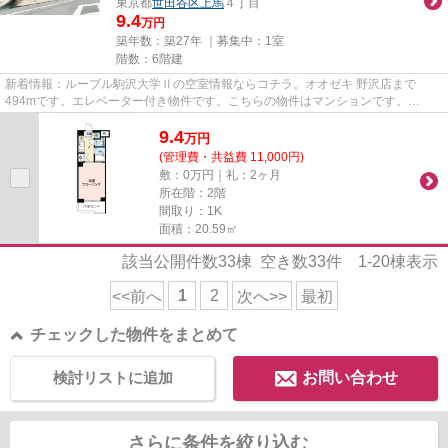
東京都
世田谷区
上馬
４丁目
9.4
万円
築年数：築27年 ｜募集中：
1室
階数：6階建
新着情報：ルーブル駒沢大学Ⅱの空室情報ならコチラ。オオゼキ 野沢店まで
494mです。エレベーター付き物件です。こちらの物件はマンションです。
info@house-c.bizからお問い合わせをお...
9.4
万
円
(管理費・共益費 11,000円)
敷：0万円｜礼：2ヶ月
所在階：2階
間取り：1K
面積：20.59㎡
該当公開件数
33
棟 空き数
33
件
1-20
棟表示
1
2
<<前へ
次へ>>
最初
チェックした物件をまとめて
検討リストに追加
お問い合わせ
さらに条件を絞り込む