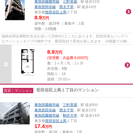
東急田園都市線
「
三軒茶屋
」駅 徒歩12分
東急世田谷線
「
西太子堂
」駅 徒歩14分
東京都
世田谷区
上馬
２丁目
8.9
万円
築年数：築28年 ｜募集中：
1室
階数：14階建
城南信用金庫駒沢支店が歩いて268mのところにあります。防犯対策もバッチリ
なマンションタイプの物件です。眺望良好で景色が楽しめます。14階建ての物件
となっています。お電話でハウ...
8.9
万
円
(管理費・共益費 9,000円)
敷：1ヶ月｜礼：1ヶ月
所在階：4階
間取り：1K
面積：25.02㎡
世田谷区上馬１丁目のマンション
賃貸｜マンション
東急田園都市線
「
三軒茶屋
」駅 徒歩8分
東急世田谷線
「
西太子堂
」駅 徒歩12分
東急田園都市線
「
駒沢大学
」駅 徒歩14分
東京都
世田谷区
上馬
１丁目
17.4
万円
築年数：築2年 ｜募集中：
1室