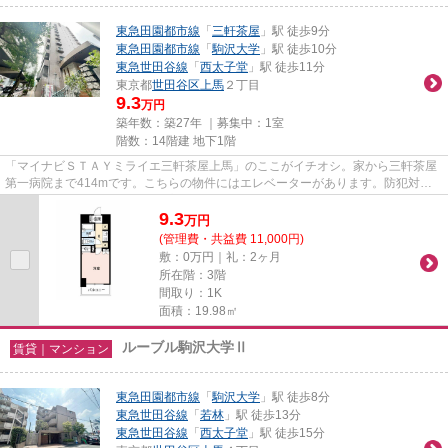
東急田園都市線
「
三軒茶屋
」駅 徒歩9分
東急田園都市線
「
駒沢大学
」駅 徒歩10分
東急世田谷線
「
西太子堂
」駅 徒歩11分
東京都
世田谷区
上馬
２丁目
9.3
万円
築年数：築27年 ｜募集中：
1室
階数：14階建 地下1階
「マイナビＳＴＡＹミライエ三軒茶屋上馬」のここがイチオシ。家から三軒茶屋
第一病院まで414mです。こちらの物件にはエレベーターがあります。防犯対策
もバッチリなマンションタイプ...
9.3
万
円
(管理費・共益費 11,000円)
敷：0万円｜礼：2ヶ月
所在階：3階
間取り：1K
面積：19.98㎡
ルーブル駒沢大学Ⅱ
賃貸｜マンション
東急田園都市線
「
駒沢大学
」駅 徒歩8分
東急世田谷線
「
若林
」駅 徒歩13分
東急世田谷線
「
西太子堂
」駅 徒歩15分