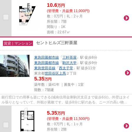
10.6
万
円
(管理費・共益費 11,000円)
敷：0万円｜礼：2ヶ月
所在階：7階
間取り：1K
面積：22.67㎡
セントヒルズ三軒茶屋
賃貸｜マンション
東急田園都市線
「
三軒茶屋
」駅 徒歩8分
東急田園都市線
「
駒沢大学
」駅 徒歩9分
東急世田谷線
「
西太子堂
」駅 徒歩11分
東京都
世田谷区
上馬
２丁目
5.35
万円
築年数：築41年 ｜募集中：
1室
階数：7階建
銀行窓口での用事も楽にできる(城南信用金庫駒沢支店まで徒歩6分)。外壁はタイ
ル張りとなっていて、外観が素敵です。徒歩8分に駅のある、ニーズの高い物件
です。こちらの物件にはエレ...
5.35
万
円
(管理費・共益費 11,500円)
敷：0万円｜礼：1ヶ月
所在階：2階