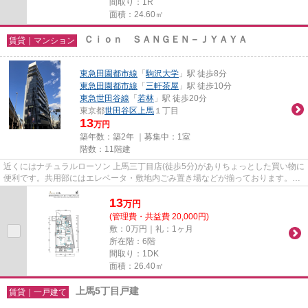
間取り：1R
面積：24.60㎡
Ｃｉｏｎ ＳＡＮＧＥＮ－ＪＹＡＹＡ
賃貸｜マンション
東急田園都市線
「
駒沢大学
」駅 徒歩8分
東急田園都市線
「
三軒茶屋
」駅 徒歩10分
東急世田谷線
「
若林
」駅 徒歩20分
東京都
世田谷区
上馬
１丁目
13
万円
築年数：築2年 ｜募集中：
1室
階数：11階建
近くにはナチュラルローソン 上馬三丁目店(徒歩5分)がありちょっとした買い物に
便利です。共用部にはエレベータ・敷地内ごみ置き場などが揃っております。初
期費用はカードで決済いた...
13
万
円
(管理費・共益費 20,000円)
敷：0万円｜礼：1ヶ月
所在階：6階
間取り：1DK
面積：26.40㎡
上馬5丁目戸建
賃貸｜一戸建て