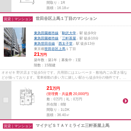
間取り：1R
面積：16.18㎡
世田谷区上馬１丁目のマンション
賃貸｜マンション
東急田園都市線
「
駒沢大学
」駅 徒歩9分
東急田園都市線
「
三軒茶屋
」駅 徒歩10分
東急世田谷線
「
西太子堂
」駅 徒歩13分
東京都
世田谷区
上馬
１丁目
21
万円
築年数：築1年 ｜募集中：
1室
階数：15階建
オオゼキ 野沢店まで徒歩5分です。共用部にはエレベータ・敷地内ごみ置き場な
どが揃っております。電車移動の多い方に嬉しい駅から徒歩9分の物件です。外
観タイル張りなので経年劣化が...
21
万
円
(管理費・共益費 20,000円)
敷：0万円｜礼：0万円
所在階：8階
間取り：1LDK
面積：36.40㎡
マイナビＳＴＡＹミライエ三軒茶屋上馬
賃貸｜マンション