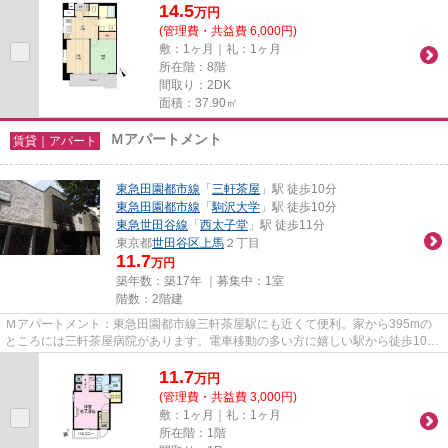
14.5
万
円
(管理費・共益費 6,000円)
敷：1ヶ月｜礼：1ヶ月
所在階：8階
間取り：2DK
面積：37.90㎡
Ｍアパートメント
賃貸｜アパート
東急田園都市線
「
三軒茶屋
」駅 徒歩10分
東急田園都市線
「
駒沢大学
」駅 徒歩10分
東急世田谷線
「
西太子堂
」駅 徒歩11分
東京都
世田谷区
上馬
２丁目
11.7
万円
築年数：築17年 ｜募集中：
1室
階数：2階建
Ｍアパートメント：東急田園都市線三軒茶屋駅にも近くて便利。家から395mの
ところには三軒茶屋病院があります。電車移動の多い方に嬉しい駅から徒歩10分
の物件です。アパートの陽当り...
11.7
万
円
(管理費・共益費 3,000円)
敷：1ヶ月｜礼：1ヶ月
所在階：1階