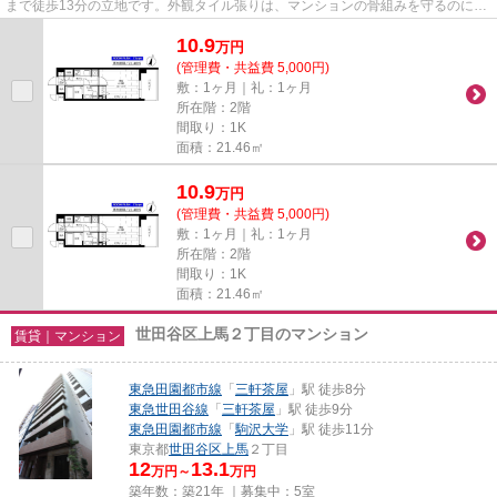
まで徒歩13分の立地です。外観タイル張りは、マンションの骨組みを守るのにも
役立ちます。防犯対策もバッ...
10.9
万
円
(管理費・共益費 5,000円)
敷：1ヶ月｜礼：1ヶ月
所在階：2階
間取り：1K
面積：21.46㎡
10.9
万
円
(管理費・共益費 5,000円)
敷：1ヶ月｜礼：1ヶ月
所在階：2階
間取り：1K
面積：21.46㎡
世田谷区上馬２丁目のマンション
賃貸｜マンション
東急田園都市線
「
三軒茶屋
」駅 徒歩8分
東急世田谷線
「
三軒茶屋
」駅 徒歩9分
東急田園都市線
「
駒沢大学
」駅 徒歩11分
東京都
世田谷区
上馬
２丁目
12
13.1
万円～
万円
築年数：築21年 ｜募集中：
5室