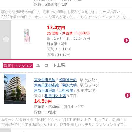
階数：5階建 地下1階
駅から徒歩8分の物件で、電車での通勤にも便利な立地です。ニーズの高い、
2023年築の物件で、オシャレな室内が魅力的。こちらはマンションタイプになり
ます。初期費用はカードで決済い...
17.4
万
円
(管理費・共益費 15,000円)
敷：1ヶ月｜礼：19.14万円
所在階：3階
間取り：1LDK
面積：33.80㎡
ユーコート上馬
賃貸｜マンション
東急世田谷線
「
松陰神社前
」駅 徒歩5分
東急田園都市線
「
駒沢大学
」駅 徒歩14分
東急世田谷線
「
三軒茶屋
」駅 徒歩17分
東京都
世田谷区
上馬
５丁目
14.5
万円
築年数：築40年 ｜募集中：
1室
階数：10階建
薬や日用品を買うのに便利などらっぐぱぱす 若林店まで、49mです。周辺には、
徒歩5分で利用できる駅があります。防犯対策もバッチリなマンションタイプの
物件です。10階建ての物件です...