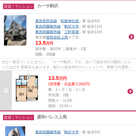
カーサ駒沢
賃貸｜マンション
東急世田谷線
「
松陰神社前
」駅 徒歩8分
東急田園都市線
「
駒沢大学
」駅 徒歩12分
東急田園都市線
「
三軒茶屋
」駅 徒歩14分
東京都
世田谷区
上馬
５丁目
13.5
万円
築年数：築42年 ｜募集中：
1室
階数：3階建
ぜひ一度見ていただきたい、「カーサ駒沢」です。歩いて徒歩4分の場所にどら
っぐぱぱす 若林店もあります。駅から徒歩8分のマンションで、電車での通勤に
も便利な立地です。こちらのマ...
13.5
万
円
(管理費・共益費 5,000円)
敷：1ヶ月｜礼：1ヶ月
所在階：2階
間取り：1LDK
面積：33.91㎡
菱和パレス上馬
賃貸｜マンション
東急田園都市線
「
駒沢大学
」駅 徒歩5分