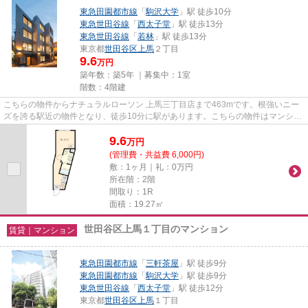
東急田園都市線
「
駒沢大学
」駅 徒歩10分
東急世田谷線
「
西太子堂
」駅 徒歩13分
東急世田谷線
「
若林
」駅 徒歩13分
東京都
世田谷区
上馬
２丁目
9.6
万円
築年数：築5年 ｜募集中：
1室
階数：4階建
こちらの物件からナチュラルローソン 上馬三丁目店まで463mです。根強いニー
ズを誇る駅近の物件となり、徒歩10分に駅があります。こちらの物件はマンショ
ンです。こちらは初期費用をカ...
9.6
万
円
(管理費・共益費 6,000円)
敷：1ヶ月｜礼：0万円
所在階：2階
間取り：1R
面積：19.27㎡
世田谷区上馬１丁目のマンション
賃貸｜マンション
東急田園都市線
「
三軒茶屋
」駅 徒歩9分
東急田園都市線
「
駒沢大学
」駅 徒歩9分
東急世田谷線
「
西太子堂
」駅 徒歩12分
東京都
世田谷区
上馬
１丁目