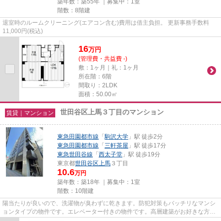
築年数：築55年 ｜募集中：
1室
階数：8階建
退室時のルームクリーニング(エアコン含む)費用は借主負担。 更新事務手数料
11,000円(税込)
16
万
円
(管理費・共益費 -)
敷：1ヶ月｜礼：1ヶ月
所在階：6階
間取り：2LDK
面積：50.00㎡
世田谷区上馬３丁目のマンション
賃貸｜マンション
東急田園都市線
「
駒沢大学
」駅 徒歩2分
東急田園都市線
「
三軒茶屋
」駅 徒歩17分
東急世田谷線
「
西太子堂
」駅 徒歩19分
東京都
世田谷区
上馬
３丁目
10.6
万円
築年数：築18年 ｜募集中：
1室
階数：10階建
陽当たりが良いので、洗濯物が臭わずに乾きます。防犯対策もバッチリなマンシ
ョンタイプの物件です。エレベーター付きの物件です。高層建築がお好きな方に
は10階建てのこちらの物件が...