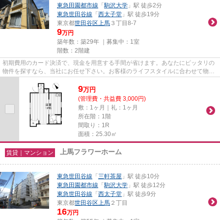
東急田園都市線
「
駒沢大学
」駅 徒歩2分
東急世田谷線
「
西太子堂
」駅 徒歩19分
東京都
世田谷区
上馬
３丁目8-7
9
万円
築年数：築29年 ｜募集中：
1室
階数：2階建
初期費用のカード決済で、現金を用意する手間が省けます。あなたにピッタリの
物件を探すなら、当社にお任せ下さい。お客様のライフスタイルに合わせて物件
のご紹介をいたしますので、...
9
万
円
(管理費・共益費 3,000円)
敷：1ヶ月｜礼：1ヶ月
所在階：1階
間取り：1R
面積：25.30㎡
上馬フラワーホーム
賃貸｜マンション
東急世田谷線
「
三軒茶屋
」駅 徒歩10分
東急田園都市線
「
駒沢大学
」駅 徒歩12分
東急世田谷線
「
西太子堂
」駅 徒歩9分
東京都
世田谷区
上馬
２丁目
16
万円