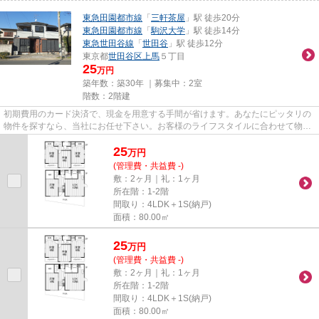
東急田園都市線
「
三軒茶屋
」駅 徒歩20分
東急田園都市線
「
駒沢大学
」駅 徒歩14分
東急世田谷線
「
世田谷
」駅 徒歩12分
東京都
世田谷区
上馬
５丁目
25
万円
築年数：築30年 ｜募集中：
2室
階数：2階建
初期費用のカード決済で、現金を用意する手間が省けます。あなたにピッタリの
物件を探すなら、当社にお任せ下さい。お客様のライフスタイルに合わせて物件
のご紹介をいたしますので、...
25
万
円
(管理費・共益費 -)
敷：2ヶ月｜礼：1ヶ月
所在階：1-2階
間取り：4LDK＋1S(納戸)
面積：80.00㎡
25
万
円
(管理費・共益費 -)
敷：2ヶ月｜礼：1ヶ月
所在階：1-2階
間取り：4LDK＋1S(納戸)
面積：80.00㎡