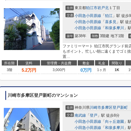
東京都
狛江市
岩戸北
１丁目
住所
交通
小田急小田原線
「
狛江
」駅 徒歩
小田急小田原線
「
喜多見
」駅 徒
小田急小田原線
「
和泉多摩川
」駅
築38年
3階建 地下1階
築年
階数
ファミリーマート 狛江市民グランド前
もポイント。忙しい朝に遠くまでゴミ捨
置...
所在階
賃料
管理費・共益費
敷金
礼金
間取り
5.2
万円
0万円
3階
3,000円
1ヶ月
1K
1
川崎市多摩区登戸新町のマンション
神奈川県
川崎市多摩区
登戸新町
住所
交通
南武線
「
登戸
」駅 徒歩8分
小田急小田原線
「
向ヶ丘遊園
」駅
小田急小田原線
「
和泉多摩川
」駅