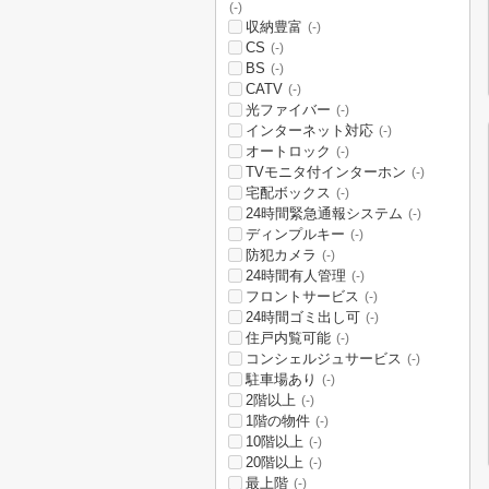
(-)
収納豊富
(-)
CS
(-)
BS
(-)
CATV
(-)
光ファイバー
(-)
インターネット対応
(-)
オートロック
(-)
TVモニタ付インターホン
(-)
宅配ボックス
(-)
24時間緊急通報システム
(-)
ディンプルキー
(-)
防犯カメラ
(-)
24時間有人管理
(-)
フロントサービス
(-)
24時間ゴミ出し可
(-)
住戸内覧可能
(-)
コンシェルジュサービス
(-)
駐車場あり
(-)
2階以上
(-)
1階の物件
(-)
10階以上
(-)
20階以上
(-)
最上階
(-)