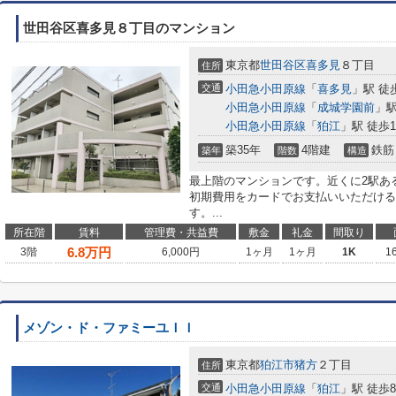
世田谷区喜多見８丁目のマンション
東京都
世田谷区
喜多見
８丁目
住所
交通
小田急小田原線
「
喜多見
」駅 徒
小田急小田原線
「
成城学園前
」駅
小田急小田原線
「
狛江
」駅 徒歩1
築35年
4階建
鉄筋
築年
階数
構造
最上階のマンションです。近くに2駅あ
初期費用をカードでお支払いいただける
す。...
所在階
賃料
管理費・共益費
敷金
礼金
間取り
6.8
万円
3階
6,000円
1ヶ月
1ヶ月
1K
1
メゾン・ド・ファミーユＩＩ
東京都
狛江市
猪方
２丁目
住所
交通
小田急小田原線
「
狛江
」駅 徒歩