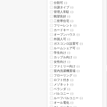
分割可
(-)
分譲タイプ
(-)
管理人常駐
(-)
眺望良好
(-)
二世帯住宅
(-)
フリーレント
(-)
カードキー
(-)
オープンハウス
(-)
外国人可
(-)
ガスコンロ設置可
(-)
ルームシェア可
(-)
学生向け
(-)
カップル向け
(-)
女性向け
(-)
ファミリー向け
(-)
室内洗濯機置場
(-)
フローリング
(-)
ロフト付き
(-)
メゾネット
(-)
ベランダ
(-)
バルコニー
(-)
ルーフバルコニー
(-)
オール電化
(-)