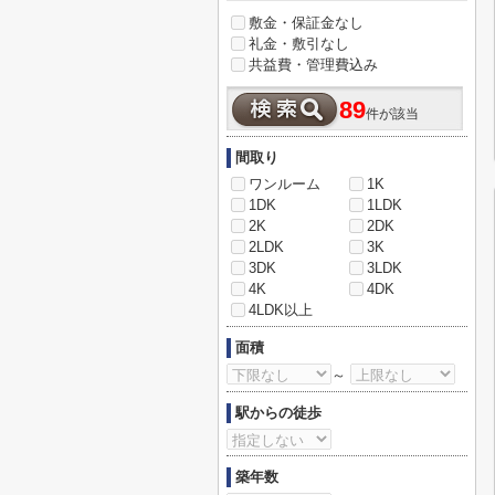
敷金・保証金なし
礼金・敷引なし
共益費・管理費込み
89
件が該当
間取り
ワンルーム
1K
1DK
1LDK
2K
2DK
2LDK
3K
3DK
3LDK
4K
4DK
4LDK以上
面積
～
駅からの徒歩
築年数