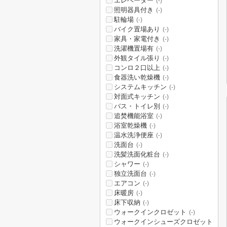
エレベーター
(-)
照明器具付き
(-)
駐輪場
(-)
バイク置場あり
(-)
家具・家電付き
(-)
洗濯機置場有
(-)
外観タイル張り
(-)
コンロ２口以上
(-)
食器洗い乾燥機
(-)
システムキッチン
(-)
対面式キッチン
(-)
バス・トイレ別
(-)
追焚機能浴室
(-)
浴室乾燥機
(-)
温水洗浄便座
(-)
洗面台
(-)
洗髪洗面化粧台
(-)
シャワー
(-)
独立洗面台
(-)
エアコン
(-)
床暖房
(-)
床下収納
(-)
ウォークインクロゼット
(-)
ウォークインシューズクロゼット