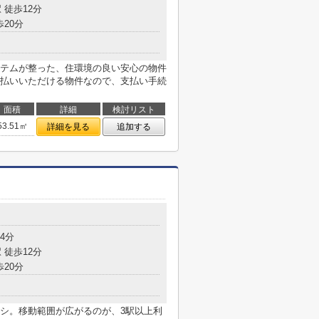
 徒歩12分
歩20分
テムが整った、住環境の良い安心の物件
払いいただける物件なので、支払い手続
面積
詳細
検討リスト
53.51㎡
詳細を見る
追加する
4分
 徒歩12分
歩20分
シ。移動範囲が広がるのが、3駅以上利