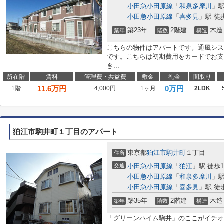
小田急小田原線
「
和泉多摩川
」駅
小田急小田原線
「
喜多見
」駅 徒
築23年
2階建
木造
築年
階数
構造
こちらの物件はアパートです。通風シス
です。こちらは初期費用をカードでお支
き...
所在階
賃料
管理費・共益費
敷金
礼金
間取り
11.6
万円
0万円
1階
4,000円
1ヶ月
2LDK
狛江市駒井町１丁目のアパート
東京都
狛江市
駒井町
１丁目
住所
交通
小田急小田原線
「
狛江
」駅 徒歩1
小田急小田原線
「
和泉多摩川
」駅
小田急小田原線
「
喜多見
」駅 徒
築35年
2階建
木造
築年
階数
構造
「グリーンハイム駒井」のここがイチオ