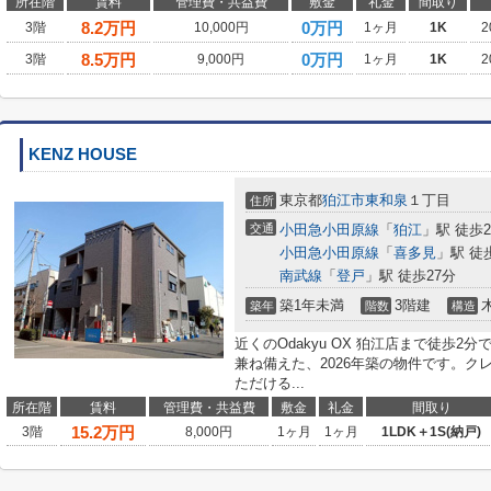
所在階
賃料
管理費・共益費
敷金
礼金
間取り
8.2
万円
0万円
3階
10,000円
1ヶ月
1K
2
8.5
万円
0万円
3階
9,000円
1ヶ月
1K
2
KENZ HOUSE
東京都
狛江市
東和泉
１丁目
住所
交通
小田急小田原線
「
狛江
」駅 徒歩
小田急小田原線
「
喜多見
」駅 徒
南武線
「
登戸
」駅 徒歩27分
築1年未満
3階建
築年
階数
構造
近くのOdakyu OX 狛江店まで徒歩
兼ね備えた、2026年築の物件です。
ただける...
所在階
賃料
管理費・共益費
敷金
礼金
間取り
15.2
万円
3階
8,000円
1ヶ月
1ヶ月
1LDK＋1S(納戸)