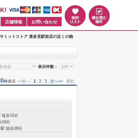
店舗情報
お問い合わせ
サミットストア 喜多見駅前店の近くの物
表示件数：
0
棟表示
<<前へ
1
2
3
次へ>>
最初
 徒歩15分
歩19分
駅 徒歩28分