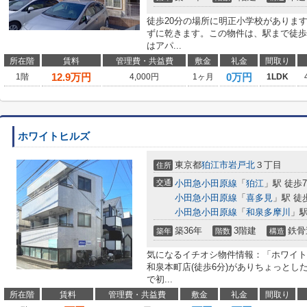
徒歩20分の場所に明正小学校がありま
ずに乾きます。この物件は、駅まで徒歩
はアパ...
所在階
賃料
管理費・共益費
敷金
礼金
間取り
12.9
万円
0万円
1階
4,000円
1ヶ月
1LDK
ホワイトヒルズ
東京都
狛江市
岩戸北
３丁目
住所
交通
小田急小田原線
「
狛江
」駅 徒歩
小田急小田原線
「
喜多見
」駅 徒
小田急小田原線
「
和泉多摩川
」駅
築36年
3階建
鉄骨
築年
階数
構造
気になるイチオシ物件情報：「ホワイト
和泉本町店(徒歩6分)がありちょっと
で初...
所在階
賃料
管理費・共益費
敷金
礼金
間取り