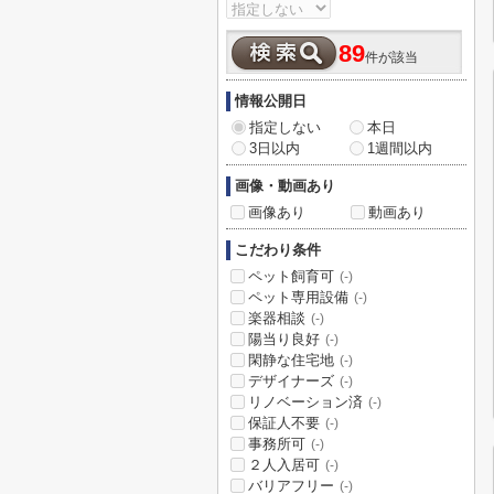
89
件が該当
情報公開日
指定しない
本日
3日以内
1週間以内
画像・動画あり
画像あり
動画あり
こだわり条件
ペット飼育可
(-)
ペット専用設備
(-)
楽器相談
(-)
陽当り良好
(-)
閑静な住宅地
(-)
デザイナーズ
(-)
リノベーション済
(-)
保証人不要
(-)
事務所可
(-)
２人入居可
(-)
バリアフリー
(-)