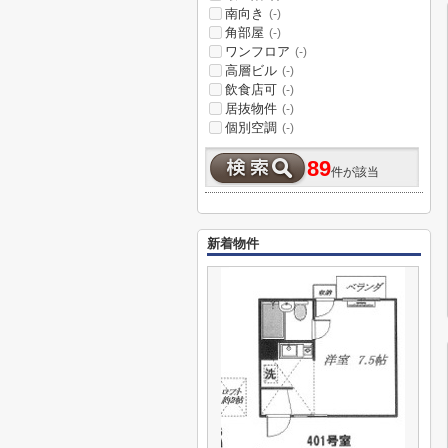
南向き
(-)
角部屋
(-)
ワンフロア
(-)
高層ビル
(-)
飲食店可
(-)
居抜物件
(-)
個別空調
(-)
89
件が該当
新着物件