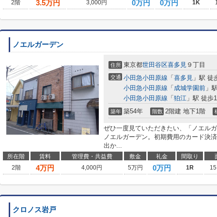
3.5
万円
0万円
0万円
2階
3,000円
1K
ノエルガーデン
東京都
世田谷区
喜多見
９丁目
住所
交通
小田急小田原線
「
喜多見
」駅 徒
小田急小田原線
「
成城学園前
」駅
小田急小田原線
「
狛江
」駅 徒歩1
築54年
2階建 地下1階
築年
階数
ぜひ一度見ていただきたい、「ノエルガ
ノエルガーデン。初期費用のカード決済
出か...
所在階
賃料
管理費・共益費
敷金
礼金
間取り
4
万円
0万円
2階
4,000円
5万円
1R
15
クロノス岩戸