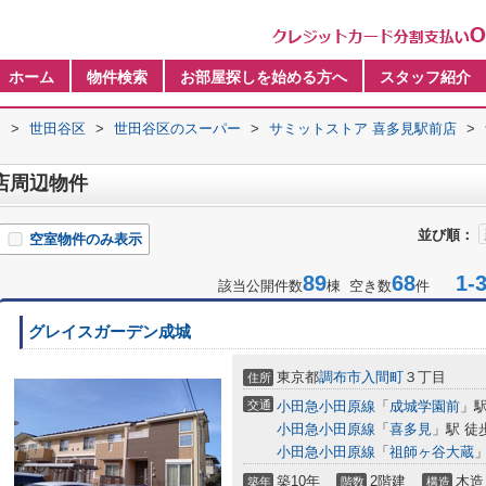
ホーム
物件検索
お部屋探しを始める方へ
スタッフ紹介
内
>
世田谷区
>
世田谷区のスーパー
>
サミットストア 喜多見駅前店
>
店周辺物件
並び順：
空室物件のみ表示
89
68
1-3
該当公開件数
棟 空き数
件
グレイスガーデン成城
東京都
調布市
入間町
３丁目
住所
交通
小田急小田原線
「
成城学園前
」駅
小田急小田原線
「
喜多見
」駅 徒
小田急小田原線
「
祖師ヶ谷大蔵
」
築10年
2階建
木造
築年
階数
構造