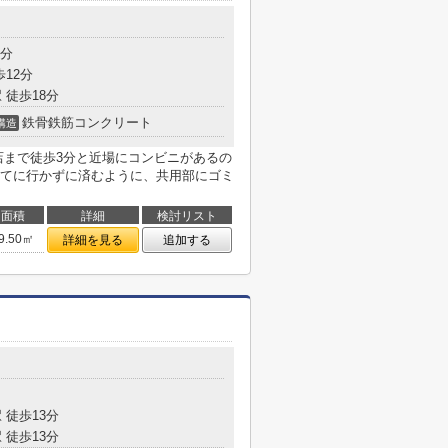
9分
歩12分
 徒歩18分
鉄骨鉄筋コンクリート
構造
店まで徒歩3分と近場にコンビニがあるの
てに行かずに済むように、共用部にゴミ
面積
詳細
検討リスト
9.50㎡
詳細を見る
追加する
 徒歩13分
 徒歩13分