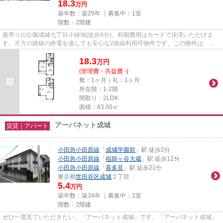
18.3
万円
築年数：築29年 ｜募集中：
1室
階数：2階建
最寄りの公園成城七丁目小緑地(徒歩6分)。初期費用はカードで決済いただけま
す。片方の路線の終電を逃しても安心な2路線利用可物件です。この物件は、駅
まで徒歩11分に立地しています...
18.3
万
円
(管理費・共益費 -)
敷：1ヶ月｜礼：1ヶ月
所在階：1-2階
間取り：2LDK
面積：63.00㎡
アーバネット成城
賃貸｜アパート
小田急小田原線
「
成城学園前
」駅 徒歩2分
小田急小田原線
「
祖師ヶ谷大蔵
」駅 徒歩12分
小田急小田原線
「
喜多見
」駅 徒歩21分
東京都
世田谷区
成城
２丁目
5.4
万円
築年数：築34年 ｜募集中：
1室
階数：2階建
ぜひ一度見ていただきたい、「アーバネット成城」です。「アーバネット成城」