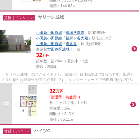
間取り：3LDK＋1S(納戸)
面積：144.62㎡
サリーレ成城
賃貸｜マンション
小田急小田原線
「
成城学園前
」駅 徒歩9分
小田急小田原線
「
祖師ヶ谷大蔵
」駅 徒歩19分
小田急小田原線
「
喜多見
」駅 徒歩26分
東京都
世田谷区
成城
７丁目
32
万円
築年数：築25年 ｜募集中：
1室
階数：2階建
「サリーレ成城」のここがイチオシ。成城七丁目小緑地まで372mです。風通し
の良い物件は利便性が高く好条件です。クレジットカードで初期費用がお支払い
いただけるので、決済の手間が...
32
万
円
(管理費・共益費 -)
敷：1ヶ月｜礼：1ヶ月
所在階：2階
間取り：3LDK
面積：86.11㎡
ハイツG
賃貸｜アパート