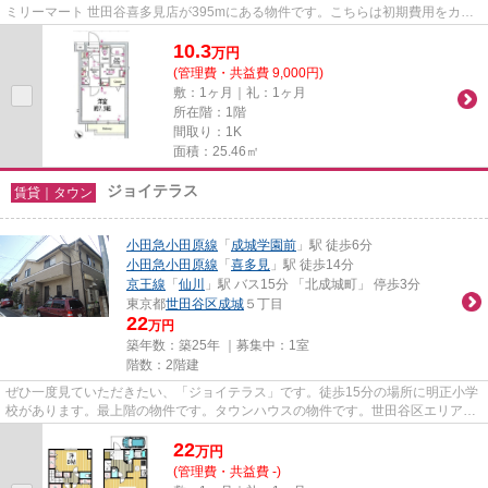
ミリーマート 世田谷喜多見店が395mにある物件です。こちらは初期費用をカー
ドでお支払いいただける物件な...
10.3
万
円
(管理費・共益費 9,000円)
敷：1ヶ月｜礼：1ヶ月
所在階：1階
間取り：1K
面積：25.46㎡
ジョイテラス
賃貸｜タウン
小田急小田原線
「
成城学園前
」駅 徒歩6分
小田急小田原線
「
喜多見
」駅 徒歩14分
京王線
「
仙川
」駅 バス15分 「北成城町」 停歩3分
東京都
世田谷区
成城
５丁目
22
万円
築年数：築25年 ｜募集中：
1室
階数：2階建
ぜひ一度見ていただきたい、「ジョイテラス」です。徒歩15分の場所に明正小学
校があります。最上階の物件です。タウンハウスの物件です。世田谷区エリアに
ある賃貸情報のことなら、地...
22
万
円
(管理費・共益費 -)