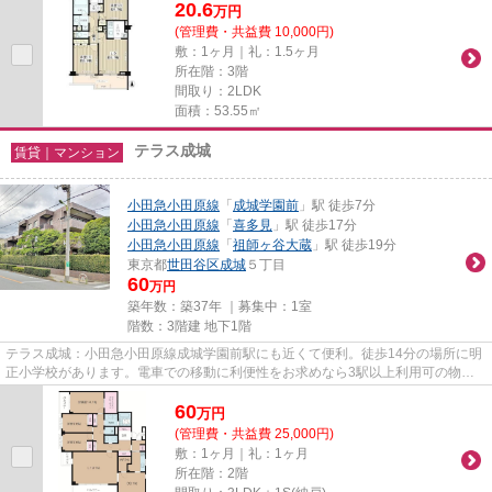
20.6
万
円
(管理費・共益費 10,000円)
敷：1ヶ月｜礼：1.5ヶ月
所在階：3階
間取り：2LDK
面積：53.55㎡
テラス成城
賃貸｜マンション
小田急小田原線
「
成城学園前
」駅 徒歩7分
小田急小田原線
「
喜多見
」駅 徒歩17分
小田急小田原線
「
祖師ヶ谷大蔵
」駅 徒歩19分
東京都
世田谷区
成城
５丁目
60
万円
築年数：築37年 ｜募集中：
1室
階数：3階建 地下1階
テラス成城：小田急小田原線成城学園前駅にも近くて便利。徒歩14分の場所に明
正小学校があります。電車での移動に利便性をお求めなら3駅以上利用可の物件
がおすすめです。ゴミ出しを楽...
60
万
円
(管理費・共益費 25,000円)
敷：1ヶ月｜礼：1ヶ月
所在階：2階