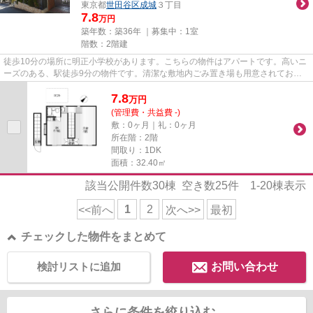
東京都
世田谷区
成城
３丁目
7.8
万円
築年数：築36年 ｜募集中：
1室
階数：2階建
徒歩10分の場所に明正小学校があります。こちらの物件はアパートです。高いニ
ーズのある、駅徒歩9分の物件です。清潔な敷地内ごみ置き場も用意されており
ます。当社スタッフが地域の賃...
7.8
万
円
(管理費・共益費 -)
敷：0ヶ月｜礼：0ヶ月
所在階：2階
間取り：1DK
面積：32.40㎡
該当公開件数
30
棟 空き数
25
件
1-20
棟表示
1
2
<<前へ
次へ>>
最初
チェックした物件をまとめて
検討リストに追加
お問い合わせ
さらに条件を絞り込む