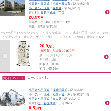
小田急小田原線
「
祖師ヶ谷大蔵
」駅 徒歩24分
小田急小田原線
「
喜多見
」駅 徒歩28分
東京都
世田谷区
成城
７丁目
20.9
万円
築年数：築24年 ｜募集中：
1室
階数：3階建 地下1階
ぜひ一度見ていただきたい、「クラッサ成城」です。成城七丁目小緑地まで徒歩
1分と近いです。造りとデザインに関して、自信をもって情報を提供できるマン
ションです。こちらの物件では...
20.9
万
円
(管理費・共益費 10,000円)
敷：1ヶ月｜礼：1.5ヶ月
所在階：1階
間取り：3LDK
面積：65.54㎡
コーポつくし
賃貸｜アパート
小田急小田原線
「
成城学園前
」駅 徒歩8分
小田急小田原線
「
祖師ヶ谷大蔵
」駅 徒歩18分
小田急小田原線
「
喜多見
」駅 徒歩22分
東京都
世田谷区
成城
１丁目19-17
6.5
万円