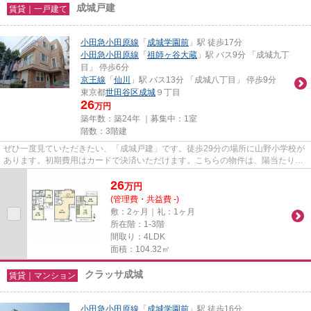
成城戸建
賃貸｜一戸建て
小田急小田原線
「
成城学園前
」駅 徒歩17分
小田急小田原線
「
祖師ヶ谷大蔵
」駅 バス9分 「成城九丁
目」 停歩6分
京王線
「
仙川
」駅 バス13分 「成城八丁目」 停歩9分
東京都
世田谷区
成城
９丁目
26
万円
築年数：築24年 ｜募集中：
1室
階数：3階建
ぜひ一度見ていただきたい、「成城戸建」です。徒歩29分の場所に山野小学校が
あります。初期費用はカードで決済いただけます。こちらの物件は、陽当たり良
好です。賃貸戸建て探しも楽...
26
万
円
(管理費・共益費 -)
敷：2ヶ月｜礼：1ヶ月
所在階：1-3階
間取り：4LDK
面積：104.32㎡
クラッサ成城
賃貸｜マンション
小田急小田原線
「
成城学園前
」駅 徒歩16分