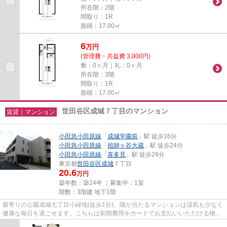
所在階：2階
間取り：1R
面積：17.00㎡
6
万
円
(管理費・共益費 3,000円)
敷：0ヶ月｜礼：0ヶ月
所在階：3階
間取り：1R
面積：17.00㎡
世田谷区成城７丁目のマンション
賃貸｜マンション
小田急小田原線
「
成城学園前
」駅 徒歩16分
小田急小田原線
「
祖師ヶ谷大蔵
」駅 徒歩24分
小田急小田原線
「
喜多見
」駅 徒歩28分
東京都
世田谷区
成城
７丁目
20.6
万円
築年数：築24年 ｜募集中：
1室
階数：3階建 地下1階
最寄りの公園成城七丁目小緑地(徒歩1分)。陽が当たるマンションは湿気も少なく
健康な毎日を過ごせます。こちらは初期費用をカードでお支払いいただける物件
です。防犯対策もバッチリな...