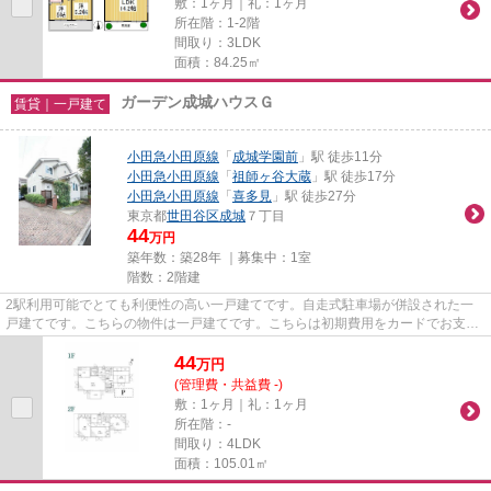
敷：1ヶ月｜礼：1ヶ月
所在階：1-2階
間取り：3LDK
面積：84.25㎡
ガーデン成城ハウスＧ
賃貸｜一戸建て
小田急小田原線
「
成城学園前
」駅 徒歩11分
小田急小田原線
「
祖師ヶ谷大蔵
」駅 徒歩17分
小田急小田原線
「
喜多見
」駅 徒歩27分
東京都
世田谷区
成城
７丁目
44
万円
築年数：築28年 ｜募集中：
1室
階数：2階建
2駅利用可能でとても利便性の高い一戸建てです。自走式駐車場が併設された一
戸建てです。こちらの物件は一戸建てです。こちらは初期費用をカードでお支払
いいただける一戸建てです。世...
44
万
円
(管理費・共益費 -)
敷：1ヶ月｜礼：1ヶ月
所在階：-
間取り：4LDK
面積：105.01㎡