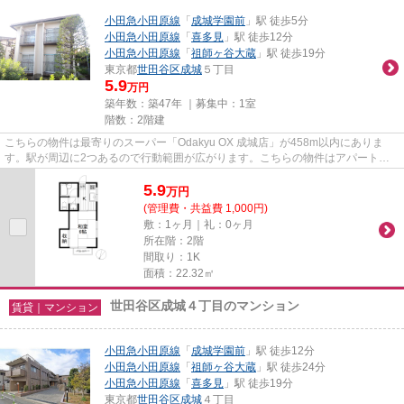
小田急小田原線
「
成城学園前
」駅 徒歩5分
小田急小田原線
「
喜多見
」駅 徒歩12分
小田急小田原線
「
祖師ヶ谷大蔵
」駅 徒歩19分
東京都
世田谷区
成城
５丁目
5.9
万円
築年数：築47年 ｜募集中：
1室
階数：2階建
こちらの物件は最寄りのスーパー「Odakyu OX 成城店」が458m以内にありま
す。駅が周辺に2つあるので行動範囲が広がります。こちらの物件はアパートで
す。徒歩5分で駅にアクセスできる...
5.9
万
円
(管理費・共益費 1,000円)
敷：1ヶ月｜礼：0ヶ月
所在階：2階
間取り：1K
面積：22.32㎡
世田谷区成城４丁目のマンション
賃貸｜マンション
小田急小田原線
「
成城学園前
」駅 徒歩12分
小田急小田原線
「
祖師ヶ谷大蔵
」駅 徒歩24分
小田急小田原線
「
喜多見
」駅 徒歩19分
東京都
世田谷区
成城
４丁目