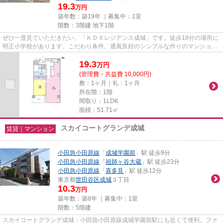
19.3
万円
築年数：築19年 ｜募集中：
1室
階数：3階建 地下1階
ぜひ一度見ていただきたい、「ＫＤＸレジデンス成城」です。徒歩18分の場所に
明正小学校があります。こだわり条件、通風良好のシンプルな作りのマンション
です。気分が落ちた時には換...
19.3
万
円
(管理費・共益費 10,000円)
敷：1ヶ月｜礼：1ヶ月
所在階：1階
間取り：1LDK
面積：51.71㎡
スカイコートグランデ成城
賃貸｜マンション
小田急小田原線
「
成城学園前
」駅 徒歩9分
小田急小田原線
「
祖師ヶ谷大蔵
」駅 徒歩23分
小田急小田原線
「
喜多見
」駅 徒歩12分
東京都
世田谷区
成城
３丁目
10.3
万円
築年数：築8年 ｜募集中：
1室
階数：5階建
スカイコートグランデ成城：小田急小田原線成城学園前駅にも近くて便利。ファ