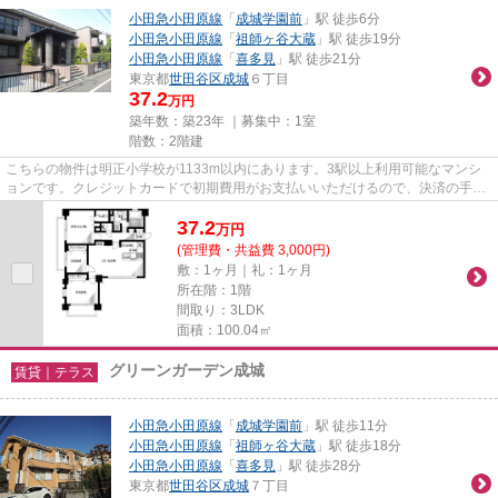
小田急小田原線
「
成城学園前
」駅 徒歩6分
小田急小田原線
「
祖師ヶ谷大蔵
」駅 徒歩19分
小田急小田原線
「
喜多見
」駅 徒歩21分
東京都
世田谷区
成城
６丁目
37.2
万円
築年数：築23年 ｜募集中：
1室
階数：2階建
こちらの物件は明正小学校が1133m以内にあります。3駅以上利用可能なマンシ
ョンです。クレジットカードで初期費用がお支払いいただけるので、決済の手間
が軽減できます。通風良好な条...
37.2
万
円
(管理費・共益費 3,000円)
敷：1ヶ月｜礼：1ヶ月
所在階：1階
間取り：3LDK
面積：100.04㎡
グリーンガーデン成城
賃貸｜テラス
小田急小田原線
「
成城学園前
」駅 徒歩11分
小田急小田原線
「
祖師ヶ谷大蔵
」駅 徒歩18分
小田急小田原線
「
喜多見
」駅 徒歩28分
東京都
世田谷区
成城
７丁目