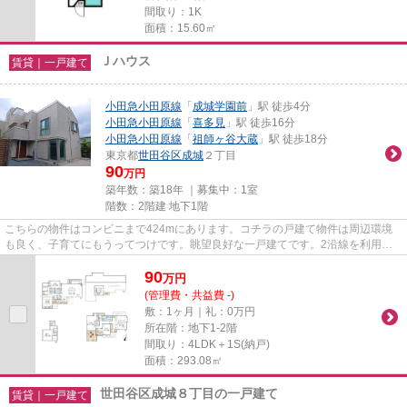
間取り：1K
面積：15.60㎡
Ｊハウス
賃貸｜一戸建て
小田急小田原線
「
成城学園前
」駅 徒歩4分
小田急小田原線
「
喜多見
」駅 徒歩16分
小田急小田原線
「
祖師ヶ谷大蔵
」駅 徒歩18分
東京都
世田谷区
成城
２丁目
90
万円
築年数：築18年 ｜募集中：
1室
階数：2階建 地下1階
こちらの物件はコンビニまで424mにあります。コチラの戸建て物件は周辺環境
も良く、子育てにもうってつけです。眺望良好な一戸建てです。2沿線を利用で
き、利便性が高い一戸建てです。...
90
万
円
(管理費・共益費 -)
敷：1ヶ月｜礼：0万円
所在階：地下1-2階
間取り：4LDK＋1S(納戸)
面積：293.08㎡
世田谷区成城８丁目の一戸建て
賃貸｜一戸建て