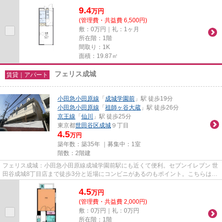
できます。ごみをもって歩く距...
9.4
万
円
(管理費・共益費 6,500円)
敷：0万円｜礼：1ヶ月
所在階：1階
間取り：1K
面積：19.87㎡
フェリス成城
賃貸｜アパート
小田急小田原線
「
成城学園前
」駅 徒歩19分
小田急小田原線
「
祖師ヶ谷大蔵
」駅 徒歩26分
京王線
「
仙川
」駅 徒歩25分
東京都
世田谷区
成城
９丁目
4.5
万円
築年数：築35年 ｜募集中：
1室
階数：2階建
フェリス成城：小田急小田原線成城学園前駅にも近くて便利。セブンイレブン 世
田谷成城8丁目店まで徒歩3分と近場にコンビニがあるのもポイント。こちらは初
期費用をカードでお支払いい...
4.5
万
円
(管理費・共益費 2,000円)
敷：0万円｜礼：0万円
所在階：1階