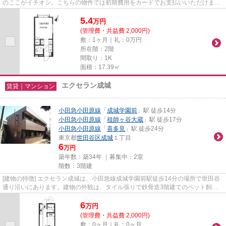
のここがイチオシ。こちらの物件では初期費用をカードでお支払いいただけま
す。近くに駅が3つあるため、用...
5.4
万
円
(管理費・共益費 2,000円)
敷：1ヶ月｜礼：0万円
所在階：2階
間取り：1K
面積：17.39㎡
エクセラン成城
賃貸｜マンション
小田急小田原線
「
成城学園前
」駅 徒歩14分
小田急小田原線
「
祖師ヶ谷大蔵
」駅 徒歩17分
小田急小田原線
「
喜多見
」駅 徒歩24分
東京都
世田谷区
成城
１丁目
6
万円
築年数：築34年 ｜募集中：
2室
階数：3階建
[建物の特徴] エクセラン成城は、小田急線成城学園前駅徒歩14分の場所で世田谷
通り沿いにあります。建物の外観は、タイル張りで鉄骨造3階建てのペット飼育
可能なマンションです。 間取...
6
万
円
(管理費・共益費 2,000円)
敷：0ヶ月｜礼：0ヶ月