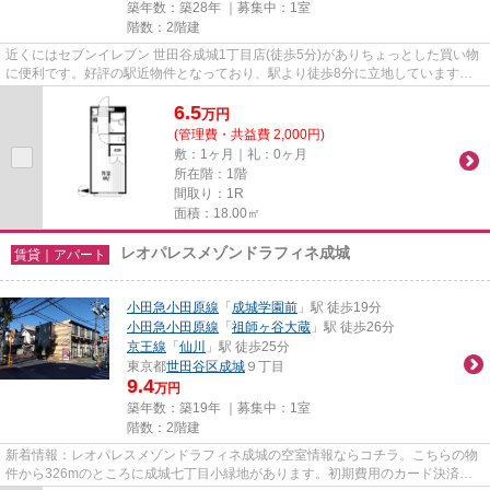
築年数：築28年 ｜募集中：
1室
階数：2階建
近くにはセブンイレブン 世田谷成城1丁目店(徒歩5分)がありちょっとした買い物
に便利です。好評の駅近物件となっており、駅より徒歩8分に立地しています。
こちらの物件はアパートです...
6.5
万
円
(管理費・共益費 2,000円)
敷：1ヶ月｜礼：0ヶ月
所在階：1階
間取り：1R
面積：18.00㎡
レオパレスメゾンドラフィネ成城
賃貸｜アパート
小田急小田原線
「
成城学園前
」駅 徒歩19分
小田急小田原線
「
祖師ヶ谷大蔵
」駅 徒歩26分
京王線
「
仙川
」駅 徒歩25分
東京都
世田谷区
成城
９丁目
9.4
万円
築年数：築19年 ｜募集中：
1室
階数：2階建
新着情報：レオパレスメゾンドラフィネ成城の空室情報ならコチラ。こちらの物
件から326mのところに成城七丁目小緑地があります。初期費用のカード決済が