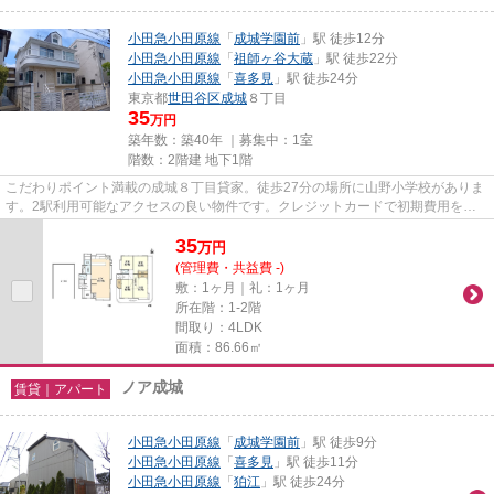
小田急小田原線
「
成城学園前
」駅 徒歩12分
小田急小田原線
「
祖師ヶ谷大蔵
」駅 徒歩22分
小田急小田原線
「
喜多見
」駅 徒歩24分
東京都
世田谷区
成城
８丁目
35
万円
築年数：築40年 ｜募集中：
1室
階数：2階建 地下1階
こだわりポイント満載の成城８丁目貸家。徒歩27分の場所に山野小学校がありま
す。2駅利用可能なアクセスの良い物件です。クレジットカードで初期費用をお
支払いいただける物件です。賃...
35
万
円
(管理費・共益費 -)
敷：1ヶ月｜礼：1ヶ月
所在階：1-2階
間取り：4LDK
面積：86.66㎡
ノア成城
賃貸｜アパート
小田急小田原線
「
成城学園前
」駅 徒歩9分
小田急小田原線
「
喜多見
」駅 徒歩11分
小田急小田原線
「
狛江
」駅 徒歩24分