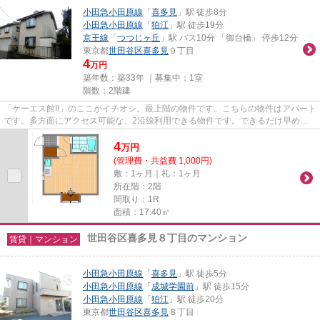
小田急小田原線
「
喜多見
」駅 徒歩8分
小田急小田原線
「
狛江
」駅 徒歩19分
京王線
「
つつじヶ丘
」駅 バス10分 「御台橋」 停歩12分
東京都
世田谷区
喜多見
９丁目
4
万円
築年数：築33年 ｜募集中：
1室
階数：2階建
「ケーエス館II」のここがイチオシ。最上階の物件です。こちらの物件はアパート
です。多方面にアクセス可能な、2沿線利用できる物件です。できるだけ早めに
不動産情報を集めたい方は当...
4
万
円
(管理費・共益費 1,000円)
敷：1ヶ月｜礼：1ヶ月
所在階：2階
間取り：1R
面積：17.40㎡
世田谷区喜多見８丁目のマンション
賃貸｜マンション
小田急小田原線
「
喜多見
」駅 徒歩5分
小田急小田原線
「
成城学園前
」駅 徒歩15分
小田急小田原線
「
狛江
」駅 徒歩20分
東京都
世田谷区
喜多見
８丁目