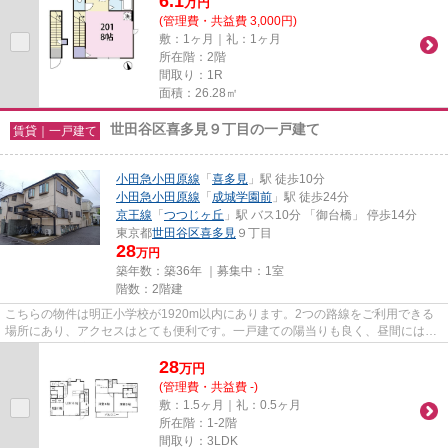
6.1
万
円
(管理費・共益費 3,000円)
敷：1ヶ月｜礼：1ヶ月
所在階：2階
間取り：1R
面積：26.28㎡
世田谷区喜多見９丁目の一戸建て
賃貸｜一戸建て
小田急小田原線
「
喜多見
」駅 徒歩10分
小田急小田原線
「
成城学園前
」駅 徒歩24分
京王線
「
つつじヶ丘
」駅 バス10分 「御台橋」 停歩14分
東京都
世田谷区
喜多見
９丁目
28
万円
築年数：築36年 ｜募集中：
1室
階数：2階建
こちらの物件は明正小学校が1920m以内にあります。2つの路線をご利用できる
場所にあり、アクセスはとても便利です。一戸建ての陽当りも良く、昼間には照
明要らずで経済的です。初期費...
28
万
円
(管理費・共益費 -)
敷：1.5ヶ月｜礼：0.5ヶ月
所在階：1-2階
間取り：3LDK