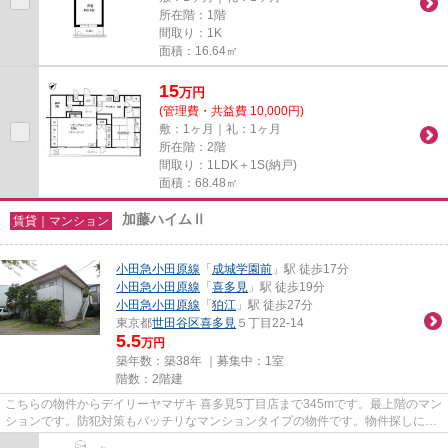
所在階：1階
間取り：1K
面積：16.64㎡
15
万
円
(管理費・共益費 10,000円)
敷：1ヶ月｜礼：1ヶ月
所在階：2階
間取り：1LDK＋1S(納戸)
面積：68.48㎡
加藤ハイムⅡ
賃貸｜マンション
小田急小田原線
「
成城学園前
」駅 徒歩17分
小田急小田原線
「
喜多見
」駅 徒歩19分
小田急小田原線
「
狛江
」駅 徒歩27分
東京都
世田谷区
喜多見
５丁目22-14
5.5
万円
築年数：築38年 ｜募集中：
1室
階数：2階建
こちらの物件からデイリーヤマザキ 喜多見5丁目店まで345mです。最上階のマン
ションです。防犯対策もバッチリなマンションタイプの物件です。物件探しに悩
んでしまって時間が掛かって...