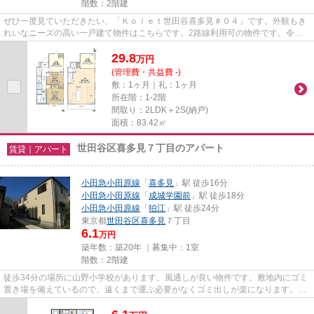
階数：2階建
ぜひ一度見ていただきたい、「Ｋｏｌｅｔ世田谷喜多見＃０４」です。外観もき
れいなニーズの高い一戸建て物件はこちらです。2路線利用可の物件です。令和5
年築の物件です。世田谷区や...
29.8
万
円
(管理費・共益費 -)
敷：1ヶ月｜礼：1ヶ月
所在階：1-2階
間取り：2LDK＋2S(納戸)
面積：83.42㎡
世田谷区喜多見７丁目のアパート
賃貸｜アパート
小田急小田原線
「
喜多見
」駅 徒歩16分
小田急小田原線
「
成城学園前
」駅 徒歩18分
小田急小田原線
「
狛江
」駅 徒歩24分
東京都
世田谷区
喜多見
７丁目
6.1
万円
築年数：築20年 ｜募集中：
1室
階数：2階建
徒歩34分の場所に山野小学校があります。風通しが良い物件です。敷地内にゴミ
置き場を備えているので、遠くまで運ぶ必要がなくゴミ出しが楽になります。こ
ちらは初期費用をカードでお...