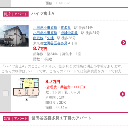
面積：109.03㎡
ハイツ富士A
賃貸｜アパート
小田急小田原線
「
喜多見
」駅 徒歩21分
小田急小田原線
「
成城学園前
」駅 徒歩24分
南武線
「
久地
」駅 徒歩28分
東京都
世田谷区
喜多見
４丁目
8.7
万円
築年数：築34年 ｜募集中：
1室
階数：2階建
「ハイツ富士A」のここがイチオシ。徒歩18分の場所に明正小学校があります。
こちらの物件はアパートです。こちらのアパートでは初期費用をカードでお支払
いいただけます。当社は、経験...
8.7
万
円
(管理費・共益費 3,000円)
敷：1ヶ月｜礼：0ヶ月
所在階：1階
間取り：2DK
面積：44.82㎡
世田谷区喜多見１丁目のアパート
賃貸｜アパート