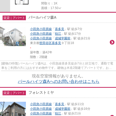
間取り：1K
面積：17.50㎡
パールハイツ森A
賃貸｜アパート
小田急小田原線
「
喜多見
」駅 徒歩7分
小田急小田原線
「
狛江
」駅 徒歩17分
小田急小田原線
「
成城学園前
」駅 徒歩21分
東京都
世田谷区
喜多見
９丁目18
-
築年数：築42年
階数：2階建
[建物の特徴] パールハイツ森Aは、小田急線喜多見徒歩7分と好立地で、通勤で電
車をご利用の方にはおすすめ物件です。建物は木造2階建てアパートです。お部
屋の設備も充実しており、人...
現在空室情報がありません。
パールハイツ森Aへのお問い合わせはこちら
フォレストミヤ
賃貸｜アパート
小田急小田原線
「
喜多見
」駅 徒歩11分
小田急小田原線
「
成城学園前
」駅 徒歩16分
小田急小田原線
「
狛江
」駅 徒歩21分