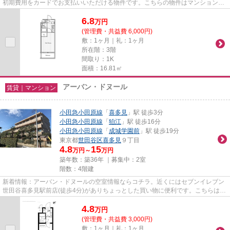
初期費用をカードでお支払いいただける物件です。こちらの物件はマンションで
す。当社スタッフが地域の賃貸...
6.8
万
円
(管理費・共益費 6,000円)
敷：1ヶ月｜礼：1ヶ月
所在階：3階
間取り：1K
面積：16.81㎡
アーバン・ドヌール
賃貸｜マンション
小田急小田原線
「
喜多見
」駅 徒歩3分
小田急小田原線
「
狛江
」駅 徒歩16分
小田急小田原線
「
成城学園前
」駅 徒歩19分
東京都
世田谷区
喜多見
９丁目
4.8
15
万円～
万円
築年数：築36年 ｜募集中：
2室
階数：4階建
新着情報：アーバン・ドヌールの空室情報ならコチラ。近くにはセブンイレブン
世田谷喜多見駅前店(徒歩4分)がありちょっとした買い物に便利です。こちらは初
期費用をカードでお支払い...
4.8
万
円
(管理費・共益費 3,000円)
敷：1ヶ月｜礼：1ヶ月