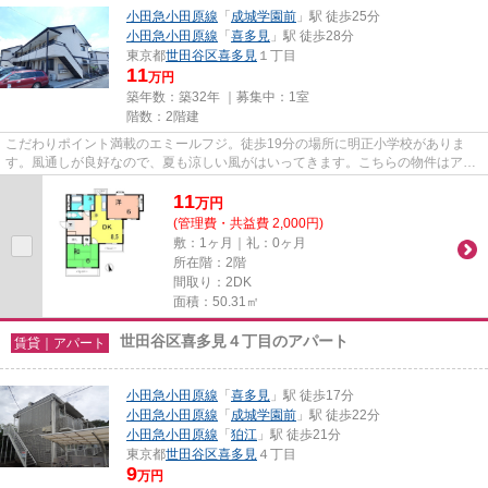
小田急小田原線
「
成城学園前
」駅 徒歩25分
小田急小田原線
「
喜多見
」駅 徒歩28分
東京都
世田谷区
喜多見
１丁目
11
万円
築年数：築32年 ｜募集中：
1室
階数：2階建
こだわりポイント満載のエミールフジ。徒歩19分の場所に明正小学校がありま
す。風通しが良好なので、夏も涼しい風がはいってきます。こちらの物件はアパ
ートです。世田谷区エリアにあ...
11
万
円
(管理費・共益費 2,000円)
敷：1ヶ月｜礼：0ヶ月
所在階：2階
間取り：2DK
面積：50.31㎡
世田谷区喜多見４丁目のアパート
賃貸｜アパート
小田急小田原線
「
喜多見
」駅 徒歩17分
小田急小田原線
「
成城学園前
」駅 徒歩22分
小田急小田原線
「
狛江
」駅 徒歩21分
東京都
世田谷区
喜多見
４丁目
9
万円