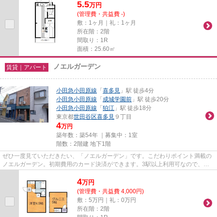
5.5
万
円
(管理費・共益費 -)
敷：1ヶ月｜礼：1ヶ月
所在階：2階
間取り：1R
面積：25.60㎡
ノエルガーデン
賃貸｜アパート
小田急小田原線
「
喜多見
」駅 徒歩4分
小田急小田原線
「
成城学園前
」駅 徒歩20分
小田急小田原線
「
狛江
」駅 徒歩18分
東京都
世田谷区
喜多見
９丁目
4
万円
築年数：築54年 ｜募集中：
1室
階数：2階建 地下1階
ぜひ一度見ていただきたい、「ノエルガーデン」です。こだわりポイント満載の
ノエルガーデン。初期費用のカード決済ができます。3駅以上利用可なので、お
出かけの幅も広がるのが魅力で...
4
万
円
(管理費・共益費 4,000円)
敷：5万円｜礼：0万円
所在階：2階