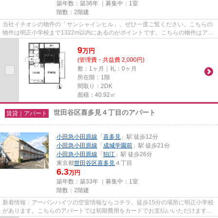
築年数：築36年 ｜募集中：
1室
階数：2階建
当社イチオシの物件の「サンシャインヒル」。ぜひ一度ご覧ください。こちらの
物件は明正小学校まで1322m以内にあるのがポイントです。こちらの物件はアパ
ートです。2駅利用ができるの...
9
万
円
(管理費・共益費 2,000円)
敷：1ヶ月｜礼：0ヶ月
所在階：1階
間取り：2DK
面積：40.92㎡
世田谷区喜多見４丁目のアパート
賃貸｜アパート
小田急小田原線
「
喜多見
」駅 徒歩12分
小田急小田原線
「
成城学園前
」駅 徒歩21分
小田急小田原線
「
狛江
」駅 徒歩26分
東京都
世田谷区
喜多見
４丁目
6.3
万円
築年数：築33年 ｜募集中：
1室
階数：2階建
新着情報：アーバンハイツの空室情報ならコチラ。徒歩15分の場所に明正小学校
があります。こちらのアパートでは初期費用をカードでお支払いいただけます。