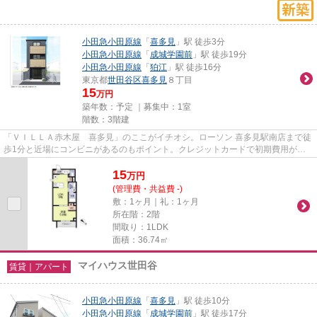
小田急小田原線
「
喜多見
」駅 徒歩3分
小田急小田原線
「
成城学園前
」駅 徒歩19分
小田急小田原線
「
狛江
」駅 徒歩16分
東京都
世田谷区
喜多見
８丁目
15
万円
築年数：予定 ｜募集中：
1室
階数：3階建
「ＶＩＬＬＡ赤木屋 喜多見」のここがイチオシ。ローソン 喜多見駅南店まで徒
歩1分と近場にコンビニがあるのもポイント。クレジットカードで初期費用がお
支払いいただけるので、決済...
15
万
円
(管理費・共益費 -)
敷：1ヶ月｜礼：1ヶ月
所在階：2階
間取り：1LDK
面積：36.74㎡
マイハウス世田谷
賃貸｜アパート
小田急小田原線
「
喜多見
」駅 徒歩10分
小田急小田原線
「
成城学園前
」駅 徒歩17分