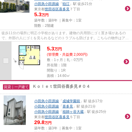
小田急小田原線
「
狛江
」駅 徒歩21分
東京都
世田谷区
喜多見
７丁目
5.3
万円
築年数：築8年 ｜募集中：
1室
階数：2階建
徒歩11分の場所に明正小学校があります。建物の共用部にゴミ置き場があるの
で、外部の人にゴミを見られるなどのトラブルも防げます。こちらの物件はアパ
ートです。クレジットカードで...
5.3
万
円
(管理費・共益費 2,000円)
敷：1ヶ月｜礼：0万円
所在階：1階
間取り：1R
面積：14.60㎡
Ｋｏｌｅｔ世田谷喜多見＃０４
賃貸｜一戸建て
小田急小田原線
「
成城学園前
」駅 徒歩17分
小田急小田原線
「
喜多見
」駅 徒歩21分
小田急小田原線
「
祖師ヶ谷大蔵
」駅 徒歩25分
東京都
世田谷区
喜多見
５丁目
29.8
万円
築年数：築3年 ｜募集中：
1室