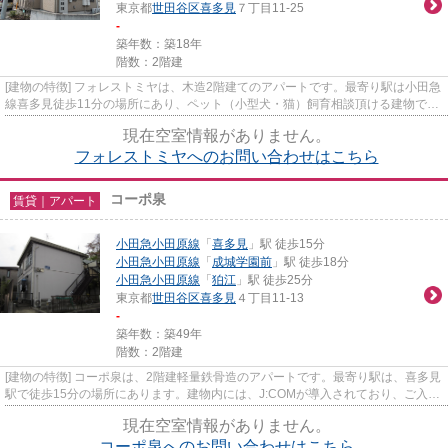
東京都
世田谷区
喜多見
７丁目11-25
-
築年数：築18年
階数：2階建
[建物の特徴] フォレストミヤは、木造2階建てのアパートです。最寄り駅は小田急
線喜多見徒歩11分の場所にあり、ペット（小型犬・猫）飼育相談頂ける建物で
す。 最近では、犬や猫を飼わ...
現在空室情報がありません。
フォレストミヤへのお問い合わせはこちら
コーポ泉
賃貸｜アパート
小田急小田原線
「
喜多見
」駅 徒歩15分
小田急小田原線
「
成城学園前
」駅 徒歩18分
小田急小田原線
「
狛江
」駅 徒歩25分
東京都
世田谷区
喜多見
４丁目11-13
-
築年数：築49年
階数：2階建
[建物の特徴] コーポ泉は、2階建軽量鉄骨造のアパートです。最寄り駅は、喜多見
駅で徒歩15分の場所にあります。建物内には、J:COMが導入されており、ご入居
者される方のご契約は必要で...
現在空室情報がありません。
コーポ泉へのお問い合わせはこちら