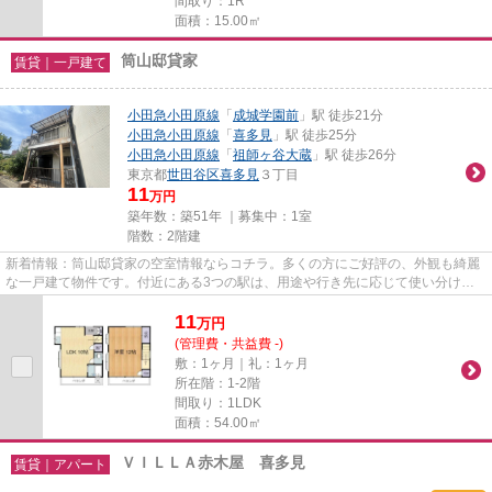
間取り：1R
面積：15.00㎡
筒山邸貸家
賃貸｜一戸建て
小田急小田原線
「
成城学園前
」駅 徒歩21分
小田急小田原線
「
喜多見
」駅 徒歩25分
小田急小田原線
「
祖師ヶ谷大蔵
」駅 徒歩26分
東京都
世田谷区
喜多見
３丁目
11
万円
築年数：築51年 ｜募集中：
1室
階数：2階建
新着情報：筒山邸貸家の空室情報ならコチラ。多くの方にご好評の、外観も綺麗
な一戸建て物件です。付近にある3つの駅は、用途や行き先に応じて使い分ける
ことができます。こちらは初期...
11
万
円
(管理費・共益費 -)
敷：1ヶ月｜礼：1ヶ月
所在階：1-2階
間取り：1LDK
面積：54.00㎡
ＶＩＬＬＡ赤木屋 喜多見
賃貸｜アパート