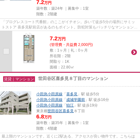
7.2
万円
築年数：築24年 ｜募集中：
1室
階数：2階建
「プログレスコート弐番館」のここがイチオシ。歩いて徒歩5分の場所にサミッ
トストア 喜多見駅前店があるのもポイント。防犯対策もバッチリなマンションタ
イプの物件です。マンション...
7.2
万
円
(管理費・共益費 2,000円)
敷：1ヶ月｜礼：0ヶ月
所在階：2階
間取り：1K
面積：22.80㎡
世田谷区喜多見８丁目のマンション
賃貸｜マンション
小田急小田原線
「
喜多見
」駅 徒歩5分
小田急小田原線
「
成城学園前
」駅 徒歩16分
小田急小田原線
「
狛江
」駅 徒歩19分
東京都
世田谷区
喜多見
８丁目
6.8
万円
築年数：築35年 ｜募集中：
1室
階数：4階建
最上階のマンションです。近くに2駅ある、アクセスが良い物件です。こちらは