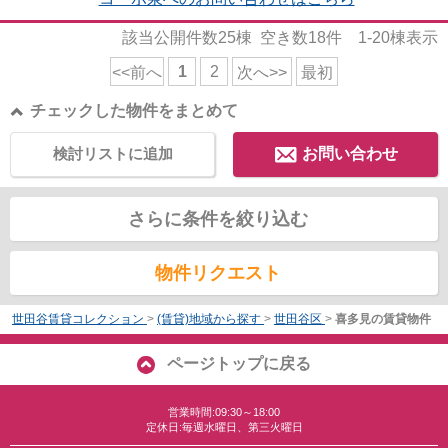
該当公開件数
25
棟 空き数
18
件
1-20
棟表示
1
2
<<前へ
次へ>>
最初
チェックした物件をまとめて
検討リストに追加
お問い合わせ
さらに条件を絞り込む
物件リクエスト
世田谷賃貸コレクション
>
(賃貸)地域から探す
>
世田谷区
>
喜多見の賃貸物件
ページトップに戻る
営業時間:09:30～18:00
定休日:毎週水曜日、第三火曜日