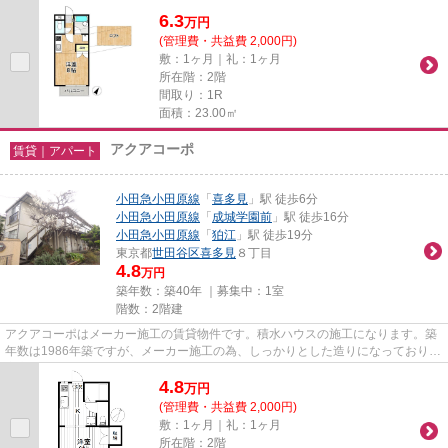
3駅以上利用可で多方面へのア...
6.3
万
円
(管理費・共益費 2,000円)
敷：1ヶ月｜礼：1ヶ月
所在階：2階
間取り：1R
面積：23.00㎡
アクアコーポ
賃貸｜アパート
小田急小田原線
「
喜多見
」駅 徒歩6分
小田急小田原線
「
成城学園前
」駅 徒歩16分
小田急小田原線
「
狛江
」駅 徒歩19分
東京都
世田谷区
喜多見
８丁目
4.8
万円
築年数：築40年 ｜募集中：
1室
階数：2階建
アクアコーポはメーカー施工の賃貸物件です。積水ハウスの施工になります。築
年数は1986年築ですが、メーカー施工の為、しっかりとした造りになっており、
安心してお住まい頂けます。...
4.8
万
円
(管理費・共益費 2,000円)
敷：1ヶ月｜礼：1ヶ月
所在階：2階