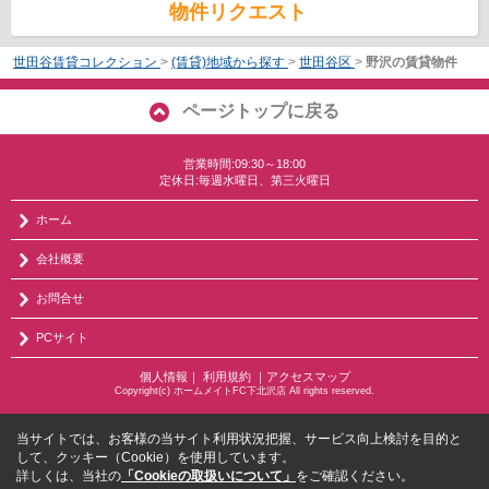
物件リクエスト
世田谷賃貸コレクション
>
(賃貸)地域から探す
>
世田谷区
>
野沢の賃貸物件
ページトップに戻る
営業時間:09:30～18:00
定休日:毎週水曜日、第三火曜日
ホーム
会社概要
お問合せ
PCサイト
個人情報
｜
利用規約
｜
アクセスマップ
Copyright(c) ホームメイトFC下北沢店 All rights reserved.
当サイトでは、お客様の当サイト利用状況把握、サービス向上検討を目的と
して、クッキー（Cookie）を使用しています。
詳しくは、当社の
「Cookieの取扱いについて」
をご確認ください。