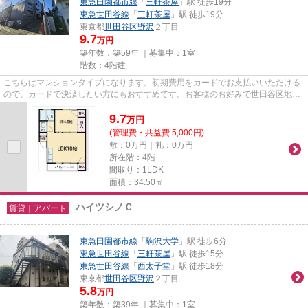
東急田園都市線
「
三軒茶屋
」駅 徒歩19分
東急世田谷線
「
三軒茶屋
」駅 徒歩19分
東京都
世田谷区
野沢
２丁目
9.7
万円
築年数：築59年 ｜募集中：
1室
階数：4階建
こちらはマンションタイプになります。初期費用をカードでお支払いいただける
ので、カードで決済したい方にもおすすめです。お客様のお好みで世田谷区地域
の物件情報がお探しいただけ...
9.7
万
円
(管理費・共益費 5,000円)
敷：0万円｜礼：0万円
所在階：4階
間取り：1LDK
面積：34.50㎡
ハイツシノＣ
賃貸｜アパート
東急田園都市線
「
駒沢大学
」駅 徒歩6分
東急世田谷線
「
三軒茶屋
」駅 徒歩15分
東急世田谷線
「
西太子堂
」駅 徒歩18分
東京都
世田谷区
野沢
２丁目
5.8
万円
築年数：築39年 ｜募集中：
1室