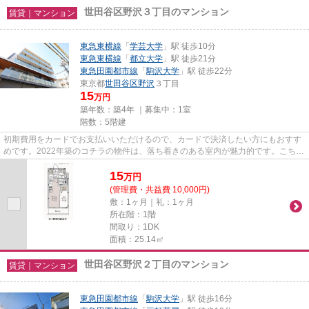
世田谷区野沢３丁目のマンション
賃貸｜マンション
東急東横線
「
学芸大学
」駅 徒歩10分
東急東横線
「
都立大学
」駅 徒歩21分
東急田園都市線
「
駒沢大学
」駅 徒歩22分
東京都
世田谷区
野沢
３丁目
15
万円
築年数：築4年 ｜募集中：
1室
階数：5階建
初期費用をカードでお支払いいただけるので、カードで決済したい方にもおすす
めです。2022年築のコチラの物件は、落ち着きのある室内が魅力的です。こちら
の物件はマンションです。陽...
15
万
円
(管理費・共益費 10,000円)
敷：1ヶ月｜礼：1ヶ月
所在階：1階
間取り：1DK
面積：25.14㎡
世田谷区野沢２丁目のマンション
賃貸｜マンション
東急田園都市線
「
駒沢大学
」駅 徒歩16分