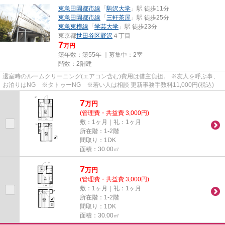
東急田園都市線
「
駒沢大学
」駅 徒歩11分
東急田園都市線
「
三軒茶屋
」駅 徒歩25分
東急東横線
「
学芸大学
」駅 徒歩23分
東京都
世田谷区
野沢
４丁目
7
万円
築年数：築55年 ｜募集中：
2室
階数：2階建
退室時のルームクリーニング(エアコン含む)費用は借主負担。 ※友人を呼ぶ事、
お泊りはNG ※タトゥーNG ※若い人は相談 更新事務手数料11,000円(税込)
7
万
円
(管理費・共益費 3,000円)
敷：1ヶ月｜礼：1ヶ月
所在階：1-2階
間取り：1DK
面積：30.00㎡
7
万
円
(管理費・共益費 3,000円)
敷：1ヶ月｜礼：1ヶ月
所在階：1-2階
間取り：1DK
面積：30.00㎡