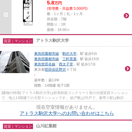
5.8
万
円
(管理費・共益費 5,000円)
敷：1ヶ月｜礼：1ヶ月
所在階：7階
間取り：1R
面積：16.00㎡
アトラス駒沢大学
賃貸｜マンション
東急田園都市線
「
駒沢大学
」駅 徒歩5分
東急田園都市線
「
三軒茶屋
」駅 徒歩15分
東急世田谷線
「
西太子堂
」駅 徒歩17分
東京都
世田谷区
野沢
４丁目
-
築年数：築13年
階数：14階建 地下1階
[建物の特徴] アトラス駒沢大学は鉄骨鉄筋コンクリート造の分譲賃貸マンション
で、地上14階建ての大型マンションです。 総戸数は55戸で、最寄り駅は駒沢大
学駅で徒歩5分の好立地の建物...
現在空室情報がありません。
アトラス駒沢大学へのお問い合わせはこちら
山川紅葉館
賃貸｜マンション