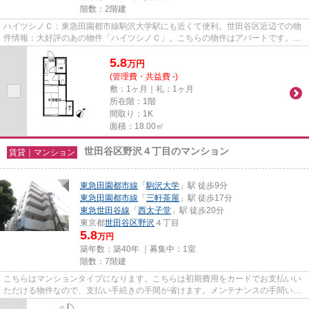
階数：2階建
ハイツシノＣ：東急田園都市線駒沢大学駅にも近くて便利。世田谷区近辺での物
件情報：大好評のあの物件「ハイツシノＣ」。こちらの物件はアパートです。駅
から徒歩6分にある物件なので...
5.8
万
円
(管理費・共益費 -)
敷：1ヶ月｜礼：1ヶ月
所在階：1階
間取り：1K
面積：18.00㎡
世田谷区野沢４丁目のマンション
賃貸｜マンション
東急田園都市線
「
駒沢大学
」駅 徒歩9分
東急田園都市線
「
三軒茶屋
」駅 徒歩17分
東急世田谷線
「
西太子堂
」駅 徒歩20分
東京都
世田谷区
野沢
４丁目
5.8
万円
築年数：築40年 ｜募集中：
1室
階数：7階建
こちらはマンションタイプになります。こちらは初期費用をカードでお支払いい
ただける物件なので、支払い手続きの手間が省けます。メンテナンスの手間いら
ずで嬉しい、外観タイル張り...