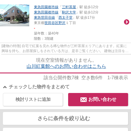
東急田園都市線
「
三軒茶屋
」駅 徒歩12分
東急田園都市線
「
駒沢大学
」駅 徒歩12分
東急世田谷線
「
西太子堂
」駅 徒歩17分
東京都
世田谷区
野沢
１丁目
-
築年数：築40年
階数：3階建
[建物の特徴] 自宅で紅葉を見れる稀な物件が三軒茶屋エリアにあります。紅葉に
興味を持ち、お部屋探しをされている方は、是非ご覧ください。 建物は注目を集
めている鉄筋コンクリート...
現在空室情報がありません。
山川紅葉館へのお問い合わせはこちら
該当公開件数
7
棟 空き数
6
件
1-7
棟表示
チェックした物件をまとめて
検討リストに追加
お問い合わせ
さらに条件を絞り込む