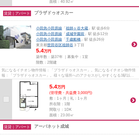
面積：40.92㎡
プラザドゥオスカー
賃貸｜アパート
小田急小田原線
「
祖師ヶ谷大蔵
」駅 徒歩6分
小田急小田原線
「
成城学園前
」駅 徒歩12分
小田急小田原線
「
千歳船橋
」駅 徒歩26分
東京都
世田谷区
祖師谷
３丁目
5.4
万円
築年数：築37年 ｜募集中：
1室
階数：2階建
気になるイチオシ物件情報：「プラザドゥオスカー」。気になるイチオシ物件情
報：「プラザドゥオスカー」。様々な場所へのアクセスがしやすくなる3駅以上
利用可の物件です。敷地内にご...
5.4
万
円
(管理費・共益費 3,000円)
敷：1ヶ月｜礼：1ヶ月
所在階：1階
間取り：1DK
面積：23.00㎡
アーバネット成城
賃貸｜アパート