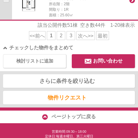
所在階：2階
間取り：1R
面積：25.60㎡
該当公開件数
51
棟 空き数
44
件
1-20
棟表示
1
2
3
<<前へ
次へ>>
最初
チェックした物件をまとめて
検討リストに追加
お問い合わせ
さらに条件を絞り込む
物件リクエスト
ページトップに戻る
営業時間:09:30～18:00
定休日:毎週水曜日、第三火曜日