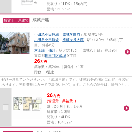
間取り：1LDK＋1S(納戸)
面積：60.95㎡
成城戸建
賃貸｜一戸建て
小田急小田原線
「
成城学園前
」駅 徒歩17分
小田急小田原線
「
祖師ヶ谷大蔵
」駅 バス9分 「成城九丁
目」 停歩6分
京王線
「
仙川
」駅 バス13分 「成城八丁目」 停歩9分
東京都
世田谷区
成城
９丁目
26
万円
築年数：築24年 ｜募集中：
1室
階数：3階建
ぜひ一度見ていただきたい、「成城戸建」です。徒歩29分の場所に山野小学校が
あります。初期費用はカードで決済いただけます。こちらの物件は、陽当たり良
好です。賃貸戸建て探しも楽...
26
万
円
(管理費・共益費 -)
敷：2ヶ月｜礼：1ヶ月
所在階：1-3階
間取り：4LDK
面積：104.32㎡