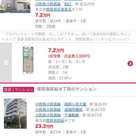
小田急小田原線
「
狛江
」駅 徒歩20分
東京都
世田谷区
喜多見
８丁目
7.2
万円
築年数：築24年 ｜募集中：
1室
階数：2階建
「プログレスコート弐番館」のここがイチオシ。歩いて徒歩5分の場所にサミッ
トストア 喜多見駅前店があるのもポイント。防犯対策もバッチリなマンションタ
イプの物件です。マンション...
7.2
万
円
(管理費・共益費 2,000円)
敷：1ヶ月｜礼：0ヶ月
所在階：2階
間取り：1K
面積：22.80㎡
世田谷区砧８丁目のマンション
賃貸｜マンション
小田急小田原線
「
祖師ヶ谷大蔵
」駅 徒歩3分
小田急小田原線
「
成城学園前
」駅 徒歩13分
小田急小田原線
「
千歳船橋
」駅 徒歩21分
東京都
世田谷区
砧
８丁目
23.3
万円
築年数：築21年 ｜募集中：
1室