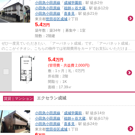
小田急小田原線
「
成城学園前
」駅 徒歩2分
小田急小田原線
「
祖師ヶ谷大蔵
」駅 徒歩12分
小田急小田原線
「
喜多見
」駅 徒歩21分
東京都
世田谷区
成城
２丁目
5.4
万円
築年数：築34年 ｜募集中：
1室
階数：2階建
ぜひ一度見ていただきたい、「アーバネット成城」です。「アーバネット成城」
のここがイチオシ。こちらの物件では初期費用をカードでお支払いいただけま
す。近くに駅が3つあるため、用...
5.4
万
円
(管理費・共益費 2,000円)
敷：1ヶ月｜礼：0万円
所在階：2階
間取り：1K
面積：17.39㎡
エクセラン成城
賃貸｜マンション
小田急小田原線
「
成城学園前
」駅 徒歩14分
小田急小田原線
「
祖師ヶ谷大蔵
」駅 徒歩17分
小田急小田原線
「
喜多見
」駅 徒歩24分
東京都
世田谷区
成城
１丁目
6