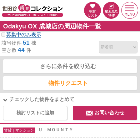
Odakyu OX 成城店の周辺物件一覧
募集中のみ表示
51
該当物件
棟
44
空き数
件
さらに条件を絞り込む
物件リクエスト
チェックした物件をまとめて
検討リストに追加
お問い合わせ
Ｕ－ＭＯＵＮＴＹ
賃貸｜マンション