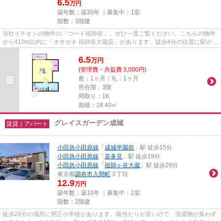
6.5
万円
築年数：築30年 ｜募集中：
1室
階数：3階建
当社イチオシの物件の「コート祖師谷」。ぜひ一度ご覧ください。こちらの物件
から410m以内に「オオゼキ 祖師谷大蔵店」があります。徒歩4分の位置に駅があ
る物件です。2駅利用可能なの...
6.5
万
円
(管理費・共益費 3,000円)
敷：1ヶ月｜礼：1ヶ月
所在階：3階
間取り：1K
面積：18.40㎡
グレイスガーデン成城
賃貸｜アパート
小田急小田原線
「
成城学園前
」駅 徒歩15分
小田急小田原線
「
喜多見
」駅 徒歩19分
小田急小田原線
「
祖師ヶ谷大蔵
」駅 徒歩28分
東京都
調布市
入間町
３丁目
12.9
万円
築年数：築10年 ｜募集中：
1室
階数：2階建
徒歩20分の場所に明正小学校があります。陽当たりが良いので、洗濯物が臭わず