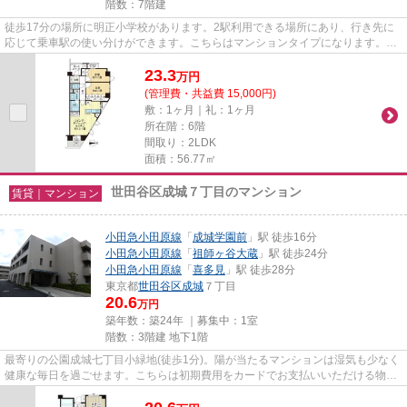
階数：7階建
徒歩17分の場所に明正小学校があります。2駅利用できる場所にあり、行き先に
応じて乗車駅の使い分けができます。こちらはマンションタイプになります。徒
歩3分で駅にアクセス可能な、...
23.3
万
円
(管理費・共益費 15,000円)
敷：1ヶ月｜礼：1ヶ月
所在階：6階
間取り：2LDK
面積：56.77㎡
世田谷区成城７丁目のマンション
賃貸｜マンション
小田急小田原線
「
成城学園前
」駅 徒歩16分
小田急小田原線
「
祖師ヶ谷大蔵
」駅 徒歩24分
小田急小田原線
「
喜多見
」駅 徒歩28分
東京都
世田谷区
成城
７丁目
20.6
万円
築年数：築24年 ｜募集中：
1室
階数：3階建 地下1階
最寄りの公園成城七丁目小緑地(徒歩1分)。陽が当たるマンションは湿気も少なく
健康な毎日を過ごせます。こちらは初期費用をカードでお支払いいただける物件
です。防犯対策もバッチリな...