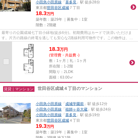
小田急小田原線
「
喜多見
」駅 徒歩28分
東京都
世田谷区
成城
７丁目
18.3
万円
築年数：築29年 ｜募集中：
1室
階数：2階建
最寄りの公園成城七丁目小緑地(徒歩6分)。初期費用はカードで決済いただけま
す。片方の路線の終電を逃しても安心な2路線利用可物件です。この物件は、駅
まで徒歩11分に立地しています...
18.3
万
円
(管理費・共益費 -)
敷：1ヶ月｜礼：1ヶ月
所在階：1-2階
間取り：2LDK
面積：63.00㎡
世田谷区成城４丁目のマンション
賃貸｜マンション
小田急小田原線
「
成城学園前
」駅 徒歩12分
小田急小田原線
「
祖師ヶ谷大蔵
」駅 徒歩24分
小田急小田原線
「
喜多見
」駅 徒歩19分
東京都
世田谷区
成城
４丁目
19.3
万円
築年数：築19年 ｜募集中：
1室
階数：3階建 地下1階