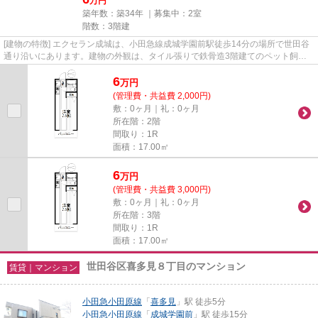
万円
築年数：築34年 ｜募集中：
2室
階数：3階建
[建物の特徴] エクセラン成城は、小田急線成城学園前駅徒歩14分の場所で世田谷
通り沿いにあります。建物の外観は、タイル張りで鉄骨造3階建てのペット飼育
可能なマンションです。 間取...
6
万
円
(管理費・共益費 2,000円)
敷：0ヶ月｜礼：0ヶ月
所在階：2階
間取り：1R
面積：17.00㎡
6
万
円
(管理費・共益費 3,000円)
敷：0ヶ月｜礼：0ヶ月
所在階：3階
間取り：1R
面積：17.00㎡
世田谷区喜多見８丁目のマンション
賃貸｜マンション
小田急小田原線
「
喜多見
」駅 徒歩5分
小田急小田原線
「
成城学園前
」駅 徒歩15分