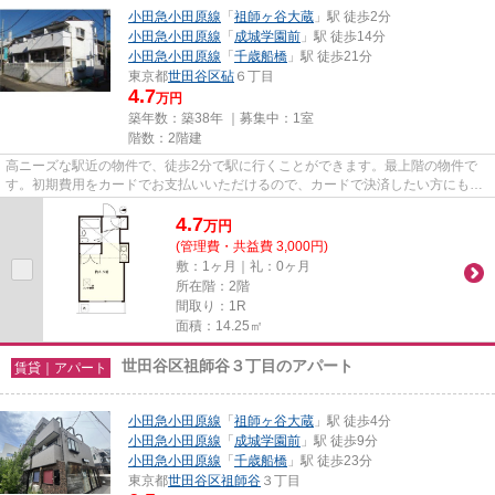
小田急小田原線
「
祖師ヶ谷大蔵
」駅 徒歩2分
小田急小田原線
「
成城学園前
」駅 徒歩14分
小田急小田原線
「
千歳船橋
」駅 徒歩21分
東京都
世田谷区
砧
６丁目
4.7
万円
築年数：築38年 ｜募集中：
1室
階数：2階建
高ニーズな駅近の物件で、徒歩2分で駅に行くことができます。最上階の物件で
す。初期費用をカードでお支払いいただけるので、カードで決済したい方にもお
すすめです。ご利用できる駅は...
4.7
万
円
(管理費・共益費 3,000円)
敷：1ヶ月｜礼：0ヶ月
所在階：2階
間取り：1R
面積：14.25㎡
世田谷区祖師谷３丁目のアパート
賃貸｜アパート
小田急小田原線
「
祖師ヶ谷大蔵
」駅 徒歩4分
小田急小田原線
「
成城学園前
」駅 徒歩9分
小田急小田原線
「
千歳船橋
」駅 徒歩23分
東京都
世田谷区
祖師谷
３丁目