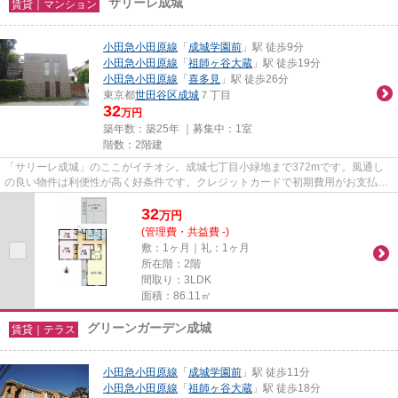
サリーレ成城
賃貸｜マンション
小田急小田原線
「
成城学園前
」駅 徒歩9分
小田急小田原線
「
祖師ヶ谷大蔵
」駅 徒歩19分
小田急小田原線
「
喜多見
」駅 徒歩26分
東京都
世田谷区
成城
７丁目
32
万円
築年数：築25年 ｜募集中：
1室
階数：2階建
「サリーレ成城」のここがイチオシ。成城七丁目小緑地まで372mです。風通し
の良い物件は利便性が高く好条件です。クレジットカードで初期費用がお支払い
いただけるので、決済の手間が...
32
万
円
(管理費・共益費 -)
敷：1ヶ月｜礼：1ヶ月
所在階：2階
間取り：3LDK
面積：86.11㎡
グリーンガーデン成城
賃貸｜テラス
小田急小田原線
「
成城学園前
」駅 徒歩11分
小田急小田原線
「
祖師ヶ谷大蔵
」駅 徒歩18分