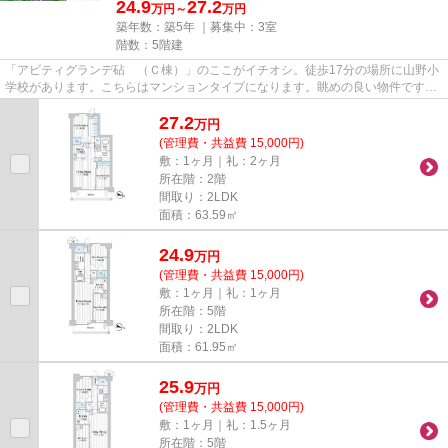
24.9
27.2
万円～
万円
築年数：築5年 ｜募集中：
3室
階数：5階建
「アビティグランデ砧 （Ｃ棟）」のここがイチオシ。徒歩17分の場所に山野小
学校があります。こちらはマンションタイプになります。眺めの良い物件です。
できるだけ早めに不動産情報...
27.2
万
円
(管理費・共益費 15,000円)
敷：1ヶ月｜礼：2ヶ月
所在階：2階
間取り：2LDK
面積：63.59㎡
24.9
万
円
(管理費・共益費 15,000円)
敷：1ヶ月｜礼：1ヶ月
所在階：5階
間取り：2LDK
面積：61.95㎡
25.9
万
円
(管理費・共益費 15,000円)
敷：1ヶ月｜礼：1.5ヶ月
所在階：5階