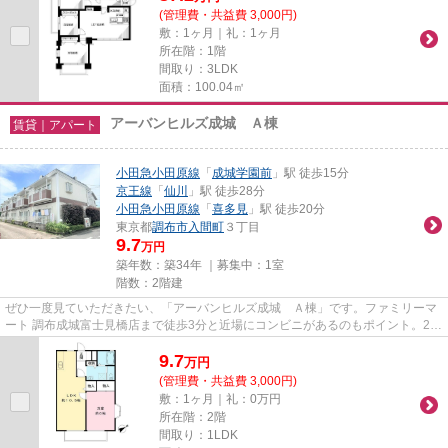
(管理費・共益費 3,000円)
敷：1ヶ月｜礼：1ヶ月
所在階：1階
間取り：3LDK
面積：100.04㎡
アーバンヒルズ成城 Ａ棟
賃貸｜アパート
小田急小田原線
「
成城学園前
」駅 徒歩15分
京王線
「
仙川
」駅 徒歩28分
小田急小田原線
「
喜多見
」駅 徒歩20分
東京都
調布市
入間町
３丁目
9.7
万円
築年数：築34年 ｜募集中：
1室
階数：2階建
ぜひ一度見ていただきたい、「アーバンヒルズ成城 Ａ棟」です。ファミリーマ
ート 調布成城富士見橋店まで徒歩3分と近場にコンビニがあるのもポイント。2沿
線利用ができる、交通の便が...
9.7
万
円
(管理費・共益費 3,000円)
敷：1ヶ月｜礼：0万円
所在階：2階
間取り：1LDK