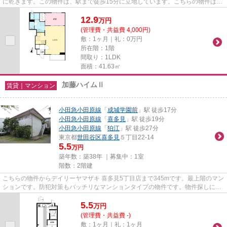
に乾きます。この物件は、駅まで徒歩15分に立地しています。こちらの物件はア
パートです。当社スタッフが...
12.9
万
円
(管理費・共益費 4,000円)
敷：1ヶ月｜礼：0万円
所在階：1階
間取り：1LDK
面積：41.63㎡
加藤ハイムⅡ
賃貸｜マンション
小田急小田原線
「
成城学園前
」駅 徒歩17分
小田急小田原線
「
喜多見
」駅 徒歩19分
小田急小田原線
「
狛江
」駅 徒歩27分
東京都
世田谷区
喜多見
５丁目22-14
5.5
万円
築年数：築38年 ｜募集中：
1室
階数：2階建
こちらの物件からデイリーヤマザキ 喜多見5丁目店まで345mです。最上階のマン
ションです。防犯対策もバッチリなマンションタイプの物件です。物件探しに悩
んでしまって時間が掛かって...
5.5
万
円
(管理費・共益費 -)
敷：1ヶ月｜礼：1ヶ月