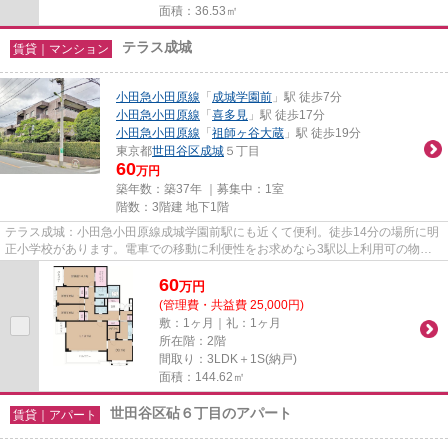
面積：36.53㎡
テラス成城
賃貸｜マンション
小田急小田原線
「
成城学園前
」駅 徒歩7分
小田急小田原線
「
喜多見
」駅 徒歩17分
小田急小田原線
「
祖師ヶ谷大蔵
」駅 徒歩19分
東京都
世田谷区
成城
５丁目
60
万円
築年数：築37年 ｜募集中：
1室
階数：3階建 地下1階
テラス成城：小田急小田原線成城学園前駅にも近くて便利。徒歩14分の場所に明
正小学校があります。電車での移動に利便性をお求めなら3駅以上利用可の物件
がおすすめです。ゴミ出しを楽...
60
万
円
(管理費・共益費 25,000円)
敷：1ヶ月｜礼：1ヶ月
所在階：2階
間取り：3LDK＋1S(納戸)
面積：144.62㎡
世田谷区砧６丁目のアパート
賃貸｜アパート