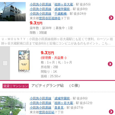
小田急小田原線
「
祖師ヶ谷大蔵
」駅 徒歩5分
小田急小田原線
「
成城学園前
」駅 徒歩9分
小田急小田原線
「
千歳船橋
」駅 徒歩24分
東京都
世田谷区
祖師谷
３丁目
9.3
万円
築年数：築38年 ｜募集中：
1室
階数：3階建
Ｕ－ＭＯＵＮＴＹ：小田急小田原線祖師ヶ谷大蔵駅にも近くて便利。ローソン 祖
師ヶ谷大蔵駅南口店まで徒歩6分と近場にコンビニがあるのもポイント。こちら
は初期費用をカードでお支払...
9.3
万
円
(管理費・共益費 -)
敷：1ヶ月｜礼：1ヶ月
所在階：2階
間取り：1K
面積：25.50㎡
アビティグランデ砧 （Ｃ棟）
賃貸｜マンション
小田急小田原線
「
成城学園前
」駅 徒歩9分
小田急小田原線
「
祖師ヶ谷大蔵
」駅 徒歩12分
小田急小田原線
「
喜多見
」駅 徒歩27分
東京都
世田谷区
砧
７丁目