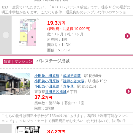
ぜひ一度見ていただきたい、「ＫＤＸレジデンス成城」です。徒歩18分の場所に
明正小学校があります。こだわり条件、通風良好のシンプルな作りのマンション
です。気分が落ちた時には換...
19.3
万
円
(管理費・共益費 10,000円)
敷：1ヶ月｜礼：1ヶ月
所在階：1階
間取り：1LDK
面積：51.71㎡
パレステージ成城
賃貸｜マンション
小田急小田原線
「
成城学園前
」駅 徒歩6分
小田急小田原線
「
祖師ヶ谷大蔵
」駅 徒歩19分
小田急小田原線
「
喜多見
」駅 徒歩21分
東京都
世田谷区
成城
６丁目
37.2
万円
築年数：築23年 ｜募集中：
1室
階数：2階建
こちらの物件は明正小学校が1133m以内にあります。3駅以上利用可能なマンシ
ョンです。クレジットカードで初期費用がお支払いいただけるので、決済の手間
が軽減できます。通風良好な条...
37.2
万
円