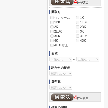
4
件が該当
間取り
ワンルーム
1K
1DK
1LDK
2K
2DK
2LDK
3K
3DK
3LDK
4K
4DK
4LDK以上
面積
～
駅からの徒歩
築年数
4
件が該当
情報公開日