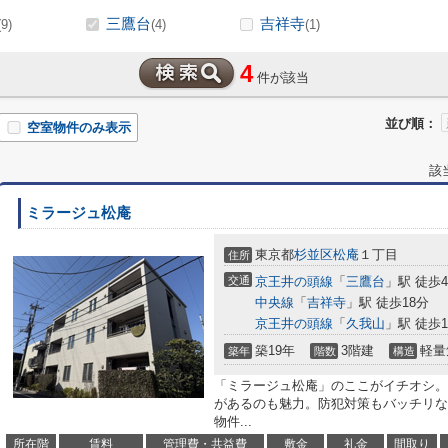
三鷹台
吉祥寺
(9)
(4)
(1)
4
件が該当
並び順：
空室物件のみ表示
該
ミラージュ松庵
東京都
杉並区
松庵
１丁目
住所
交通
京王井の頭線
「
三鷹台
」駅 徒歩
中央線
「
吉祥寺
」駅 徒歩18分
京王井の頭線
「
久我山
」駅 徒歩1
築19年
3階建
軽量
築年
階数
構造
「ミラージュ松庵」のここがイチオシ。
があるのも魅力。防犯対策もバッチリな
物件...
所在階
賃料
管理費・共益費
敷金
礼金
間取り