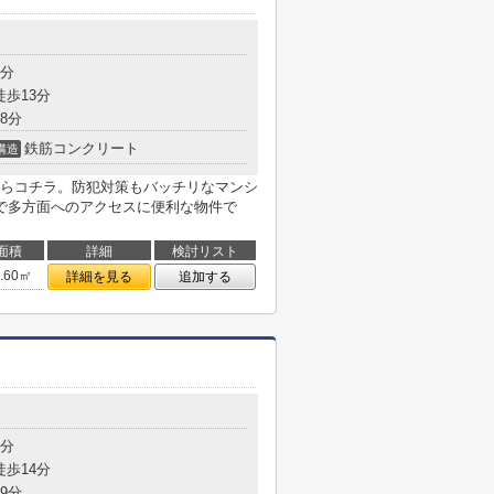
1分
徒歩13分
8分
鉄筋コンクリート
構造
らコチラ。防犯対策もバッチリなマンシ
で多方面へのアクセスに便利な物件で
面積
詳細
検討リスト
5.60㎡
詳細を見る
追加する
6分
徒歩14分
9分