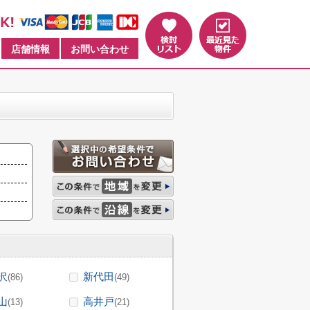
店舗情報
お問い合わせ
沢
新代田
(86)
(49)
山
高井戸
(13)
(21)