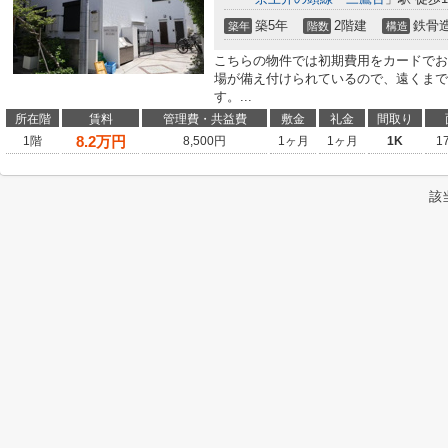
築5年
2階建
鉄骨
築年
階数
構造
こちらの物件では初期費用をカードでお
場が備え付けられているので、遠くまで
す。...
所在階
賃料
管理費・共益費
敷金
礼金
間取り
8.2
万円
1階
8,500円
1ヶ月
1ヶ月
1K
1
該