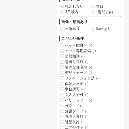
指定しない
本日
3日以内
1週間以内
画像・動画あり
画像あり
動画あり
こだわり条件
ペット飼育可
(-)
ペット専用設備
(-)
楽器相談
(-)
陽当り良好
(-)
閑静な住宅地
(-)
デザイナーズ
(-)
リノベーション済
(-)
保証人不要
(-)
事務所可
(-)
２人入居可
(-)
バリアフリー
(-)
分割可
(-)
分譲タイプ
(-)
管理人常駐
(-)
眺望良好
(-)
二世帯住宅
(-)