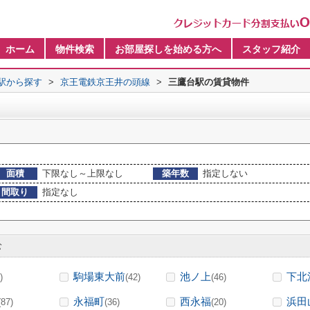
ホーム
物件検索
お部屋探しを始める方へ
スタッフ紹介
・駅から探す
>
京王電鉄京王井の頭線
>
三鷹台駅の賃貸物件
面積
下限なし～上限なし
築年数
指定しない
間取り
指定なし
む
駒場東大前
池ノ上
下北
)
(42)
(46)
永福町
西永福
浜田
(87)
(36)
(20)