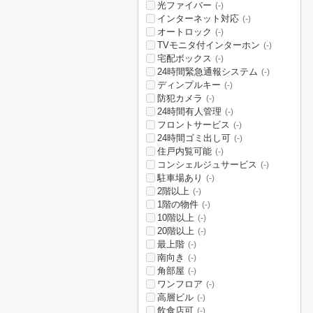
光ファイバー
(-)
インターネット対応
(-)
オートロック
(-)
TVモニタ付インターホン
(-)
宅配ボックス
(-)
24時間緊急通報システム
(-)
ディンプルキー
(-)
防犯カメラ
(-)
24時間有人管理
(-)
フロントサービス
(-)
24時間ゴミ出し可
(-)
住戸内覧可能
(-)
コンシェルジュサービス
(-)
駐車場あり
(-)
2階以上
(-)
1階の物件
(-)
10階以上
(-)
20階以上
(-)
最上階
(-)
南向き
(-)
角部屋
(-)
ワンフロア
(-)
高層ビル
(-)
飲食店可
(-)