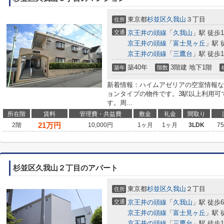
東京都
杉並区
久我山
３丁目
住所
交通
京王井の頭線
「
久我山
」駅 徒歩
京王井の頭線
「
富士見ヶ丘
」駅 
京王井の頭線
「
三鷹台
」駅 徒歩1
築40年
3階建 地下1階
築年
階数
新着情報：ハイムアゼリアの空室情報な
ョンタイプの物件です。3駅以上利用可
す。周...
所在階
賃料
管理費・共益費
敷金
礼金
間取り
21
万円
2階
10,000円
1ヶ月
1ヶ月
3LDK
7
杉並区久我山２丁目のアパート
東京都
杉並区
久我山
２丁目
住所
交通
京王井の頭線
「
久我山
」駅 徒歩
京王井の頭線
「
富士見ヶ丘
」駅 
京王井の頭線
「
三鷹台
」駅 徒歩1