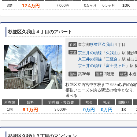
12.4
万円
3階
7,000円
0.5ヶ月
0.5ヶ月
1DK
杉並区久我山４丁目のアパート
東京都
杉並区
久我山
４丁目
住所
交通
京王井の頭線
「
久我山
」駅 徒歩
京王井の頭線
「
三鷹台
」駅 徒歩1
京王井の頭線
「
富士見ヶ丘
」駅 
築36年
2階建
木造
築年
階数
構造
杉並区立西宮中学校まで799m以内の
根強いニーズを誇る駅近の物件となり、
選べる...
所在階
賃料
管理費・共益費
敷金
礼金
間取り
6.1
万円
0万円
0万円
1階
3,000円
1K
杉並区久我山３丁目のマンション