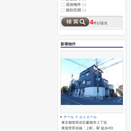
居抜物件
(-)
個別空調
(-)
4
件が該当
新着物件
テール ド ルミエール
東京都世田谷区豪徳寺２丁目
東急世田谷線「上町」駅 徒歩4分