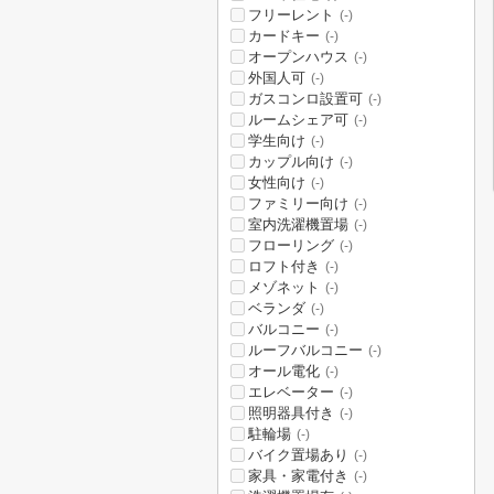
フリーレント
(-)
カードキー
(-)
オープンハウス
(-)
外国人可
(-)
ガスコンロ設置可
(-)
ルームシェア可
(-)
学生向け
(-)
カップル向け
(-)
女性向け
(-)
ファミリー向け
(-)
室内洗濯機置場
(-)
フローリング
(-)
ロフト付き
(-)
メゾネット
(-)
ベランダ
(-)
バルコニー
(-)
ルーフバルコニー
(-)
オール電化
(-)
エレベーター
(-)
照明器具付き
(-)
駐輪場
(-)
バイク置場あり
(-)
家具・家電付き
(-)