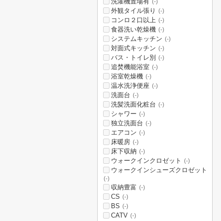
洗濯機置場有
(-)
外観タイル張り
(-)
コンロ２口以上
(-)
食器洗い乾燥機
(-)
システムキッチン
(-)
対面式キッチン
(-)
バス・トイレ別
(-)
追焚機能浴室
(-)
浴室乾燥機
(-)
温水洗浄便座
(-)
洗面台
(-)
洗髪洗面化粧台
(-)
シャワー
(-)
独立洗面台
(-)
エアコン
(-)
床暖房
(-)
床下収納
(-)
ウォークインクロゼット
(-)
ウォークインシューズクロゼット
(-)
収納豊富
(-)
CS
(-)
BS
(-)
CATV
(-)