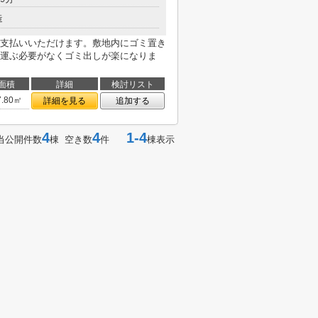
造
支払いいただけます。敷地内にゴミ置き
運ぶ必要がなくゴミ出しが楽になりま
面積
詳細
検討リスト
7.80㎡
詳細を見る
追加する
4
4
1-4
当公開件数
棟 空き数
件
棟表示