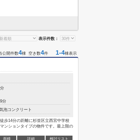
表示件数：
4
4
1-4
当公開件数
棟 空き数
件
棟表示
4分
9分
気泡コンクリート
徒歩14分の距離に杉並区立西宮中学校
マンションタイプの物件です。最上階の
面積
詳細
検討リスト