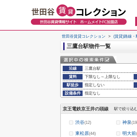
世田谷賃貸コレクション
>
(賃貸)路線
三鷹台駅物件一覧
沿線
三鷹台駅
賃料
下限なし～上限なし
駅徒歩
指定しない
設備条件
指定なし
京王電鉄京王井の頭線
駅で絞り込
渋谷
神泉
(12)
(19
東松原
明大前
(44)