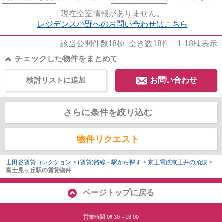
おり、室内洗濯機置場、バス...
現在空室情報がありません。
レジデンス小野へのお問い合わせはこちら
該当公開件数
18
棟 空き数
18
件
1-18
棟表示
チェックした物件をまとめて
検討リストに追加
お問い合わせ
さらに条件を絞り込む
物件リクエスト
世田谷賃貸コレクション
>
(賃貸)路線・駅から探す
>
京王電鉄京王井の頭線
>
富士見ヶ丘駅の賃貸物件
ページトップに戻る
営業時間:09:30～18:00