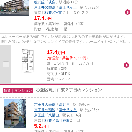
総武線
「
荻窪
」駅 徒歩17分
京王井の頭線
「
富士見ヶ丘
」駅 徒歩22分
東京都
杉並区
宮前
２丁目３０-２２
17.4
万円
築年数：築34年 ｜募集中：
1室
階数：5階建 地下1階
エレベーターがある物件です。駅が周辺に2つあるので行動範囲が広がります。
防犯対策もバッチリなマンションタイプの物件です。ホームメイトFC下北沢店へ
のご連絡は、こちらの03-5433-...
17.4
万
円
(管理費・共益費 6,000円)
敷：17.4万円｜礼：17.4万円
所在階：3階
間取り：3LDK
面積：59.46㎡
杉並区高井戸東２丁目のマンション
賃貸｜マンション
京王井の頭線
「
高井戸
」駅 徒歩5分
京王井の頭線
「
富士見ヶ丘
」駅 徒歩15分
京王線
「
八幡山
」駅 徒歩16分
東京都
杉並区
高井戸東
２丁目
5.2
万円
築年数：築42年 ｜募集中：
1室