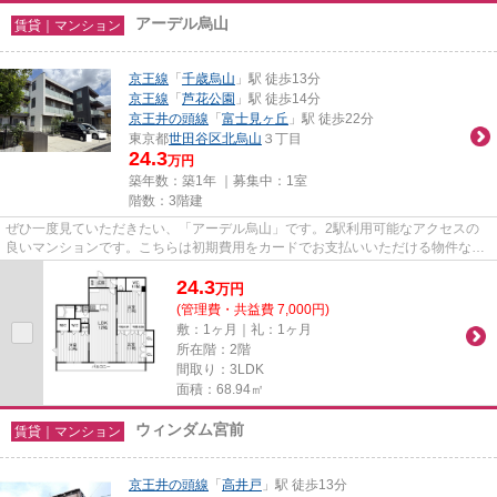
アーデル烏山
賃貸｜マンション
京王線
「
千歳烏山
」駅 徒歩13分
京王線
「
芦花公園
」駅 徒歩14分
京王井の頭線
「
富士見ヶ丘
」駅 徒歩22分
東京都
世田谷区
北烏山
３丁目
24.3
万円
築年数：築1年 ｜募集中：
1室
階数：3階建
ぜひ一度見ていただきたい、「アーデル烏山」です。2駅利用可能なアクセスの
良いマンションです。こちらは初期費用をカードでお支払いいただける物件なの
で、支払い手続きの手間が省け...
24.3
万
円
(管理費・共益費 7,000円)
敷：1ヶ月｜礼：1ヶ月
所在階：2階
間取り：3LDK
面積：68.94㎡
ウィンダム宮前
賃貸｜マンション
京王井の頭線
「
高井戸
」駅 徒歩13分