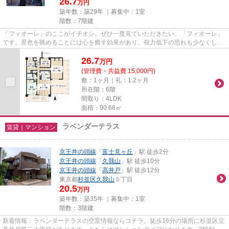
26.7
万円
築年数：築29年 ｜募集中：
1室
階数：7階建
「フィオーレ」のここがイチオシ。ぜひ一度見ていただきたい、「フィオーレ」
です。景色を眺めることには心を癒す効果があり、視力低下の恐れも少なくして
くれます。造りとデザインに...
26.7
万
円
(管理費・共益費 15,000円)
敷：1ヶ月｜礼：1.2ヶ月
所在階：6階
間取り：4LDK
面積：90.66㎡
ラベンダーテラス
賃貸｜マンション
京王井の頭線
「
富士見ヶ丘
」駅 徒歩2分
京王井の頭線
「
久我山
」駅 徒歩10分
京王井の頭線
「
高井戸
」駅 徒歩12分
東京都
杉並区
久我山
５丁目
20.5
万円
築年数：築35年 ｜募集中：
1室
階数：3階建
新着情報：ラベンダーテラスの空室情報ならコチラ。徒歩16分の場所に杉並区立