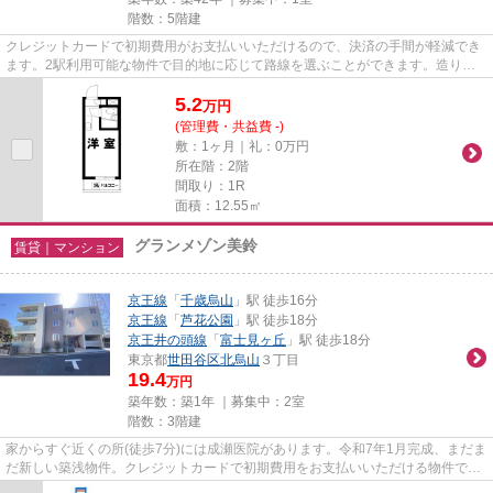
階数：5階建
クレジットカードで初期費用がお支払いいただけるので、決済の手間が軽減でき
ます。2駅利用可能な物件で目的地に応じて路線を選ぶことができます。造りと
デザインに関して、自信をもっ...
5.2
万
円
(管理費・共益費 -)
敷：1ヶ月｜礼：0万円
所在階：2階
間取り：1R
面積：12.55㎡
グランメゾン美鈴
賃貸｜マンション
京王線
「
千歳烏山
」駅 徒歩16分
京王線
「
芦花公園
」駅 徒歩18分
京王井の頭線
「
富士見ヶ丘
」駅 徒歩18分
東京都
世田谷区
北烏山
３丁目
19.4
万円
築年数：築1年 ｜募集中：
2室
階数：3階建
家からすぐ近くの所(徒歩7分)には成瀬医院があります。令和7年1月完成、まだま
だ新しい築浅物件。クレジットカードで初期費用をお支払いいただける物件で
す。敷地内ごみ置き場があるた...