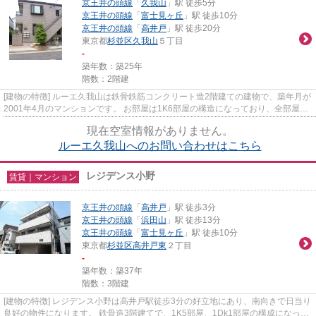
京王井の頭線
「
久我山
」駅 徒歩5分
京王井の頭線
「
富士見ヶ丘
」駅 徒歩10分
京王井の頭線
「
高井戸
」駅 徒歩20分
東京都
杉並区
久我山
５丁目
-
築年数：築25年
階数：2階建
[建物の特徴] ルーエ久我山は鉄骨鉄筋コンクリート造2階建ての建物で、築年月が
2001年4月のマンションです。 お部屋は1K6部屋の構造になっており、全部屋南
向きで日当たり良好の物件に...
現在空室情報がありません。
ルーエ久我山へのお問い合わせはこちら
レジデンス小野
賃貸｜マンション
京王井の頭線
「
高井戸
」駅 徒歩3分
京王井の頭線
「
浜田山
」駅 徒歩13分
京王井の頭線
「
富士見ヶ丘
」駅 徒歩10分
東京都
杉並区
高井戸東
２丁目
-
築年数：築37年
階数：3階建
[建物の特徴] レジデンス小野は高井戸駅徒歩3分の好立地にあり、南向きで日当り
良好の物件になります。 鉄骨造3階建てで、1K5部屋、1Dk1部屋の構成になって