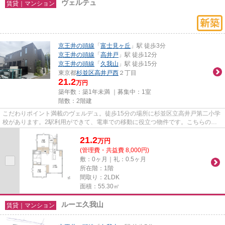
ヴェルテュ
賃貸｜マンション
京王井の頭線
「
富士見ヶ丘
」駅 徒歩3分
京王井の頭線
「
高井戸
」駅 徒歩12分
京王井の頭線
「
久我山
」駅 徒歩15分
東京都
杉並区
高井戸西
２丁目
21.2
万円
築年数：築1年未満 ｜募集中：
1室
階数：2階建
こだわりポイント満載のヴェルデュ。徒歩15分の場所に杉並区立高井戸第二小学
校があります。2駅利用ができて、電車での移動に役立つ物件です。こちらの物
件はマンションです。当社スタ...
21.2
万
円
(管理費・共益費 8,000円)
敷：0ヶ月｜礼：0.5ヶ月
所在階：1階
間取り：2LDK
面積：55.30㎡
ルーエ久我山
賃貸｜マンション