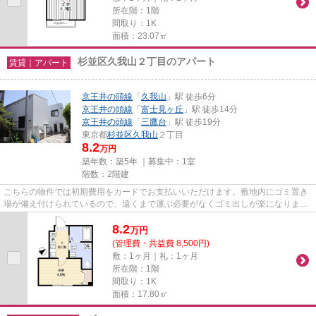
所在階：1階
間取り：1K
面積：23.07㎡
杉並区久我山２丁目のアパート
賃貸｜アパート
京王井の頭線
「
久我山
」駅 徒歩6分
京王井の頭線
「
富士見ヶ丘
」駅 徒歩14分
京王井の頭線
「
三鷹台
」駅 徒歩19分
東京都
杉並区
久我山
２丁目
8.2
万円
築年数：築5年 ｜募集中：
1室
階数：2階建
こちらの物件では初期費用をカードでお支払いいただけます。敷地内にゴミ置き
場が備え付けられているので、遠くまで運ぶ必要がなくゴミ出しが楽になりま
す。こちらの物件はアパートで...
8.2
万
円
(管理費・共益費 8,500円)
敷：1ヶ月｜礼：1ヶ月
所在階：1階
間取り：1K
面積：17.80㎡