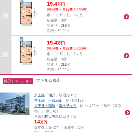
19.4
万
円
(管理費・共益費 5,000円)
敷：1ヶ月｜礼：1ヶ月
所在階：3階
間取り：2LDK
面積：59.20㎡
19.4
万
円
(管理費・共益費 5,000円)
敷：1ヶ月｜礼：1ヶ月
所在階：3階
間取り：2LDK
面積：59.20㎡
ファルム烏山
賃貸｜マンション
京王線
「
仙川
」駅 徒歩10分
京王線
「
千歳烏山
」駅 徒歩12分
京王井の頭線
「
富士見ヶ丘
」駅 バス22分 「給田（東京
都）」 停歩4分
東京都
世田谷区
給田
３丁目
14
万円
築年数：築42年 ｜募集中：
1室