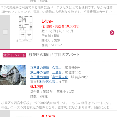
階数：5階建
2つの路線をご利用できる場所にあり、アクセスはとても便利です。駅から徒歩
10分のマンションで、電車での通勤にも便利な立地です。初期費用はカードで決
済いただけます。夏場は特に涼...
14
万
円
(管理費・共益費 10,000円)
敷：0万円｜礼：1ヶ月
所在階：5階
間取り：3DK
面積：51.61㎡
杉並区久我山４丁目のアパート
賃貸｜アパート
京王井の頭線
「
久我山
」駅 徒歩9分
京王井の頭線
「
三鷹台
」駅 徒歩10分
京王井の頭線
「
富士見ヶ丘
」駅 徒歩20分
東京都
杉並区
久我山
４丁目
6.1
万円
築年数：築36年 ｜募集中：
1室
階数：2階建
杉並区立西宮中学校まで799m以内の物件です。こちらの物件はアパートです。
根強いニーズを誇る駅近の物件となり、徒歩9分に駅があります。目的に応じて
選べる2駅利用可能なアパートで...
6.1