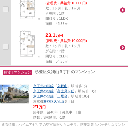
(管理費・共益費 10,000円)
敷：1ヶ月｜礼：1ヶ月
所在階：1階
間取り：1LDK
面積：45.38㎡
23.1
万
円
(管理費・共益費 10,000円)
敷：1ヶ月｜礼：1ヶ月
所在階：2階
間取り：2LDK
面積：54.86㎡
杉並区久我山３丁目のマンション
賃貸｜マンション
京王井の頭線
「
久我山
」駅 徒歩1分
京王井の頭線
「
富士見ヶ丘
」駅 徒歩13分
京王井の頭線
「
三鷹台
」駅 徒歩18分
東京都
杉並区
久我山
３丁目
21
万円
築年数：築40年 ｜募集中：
1室
階数：3階建 地下1階
新着情報：ハイムアゼリアの空室情報ならコチラ。防犯対策もバッチリなマンシ