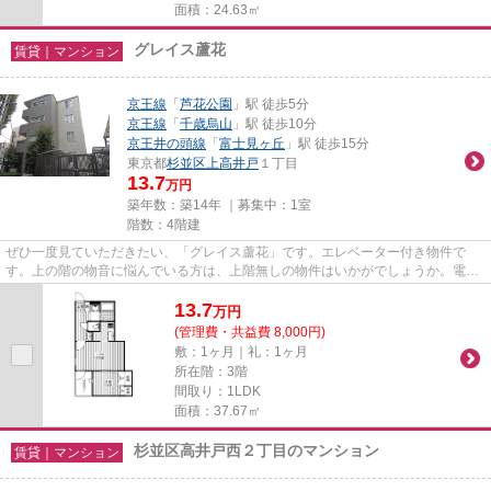
面積：24.63㎡
グレイス蘆花
賃貸｜マンション
京王線
「
芦花公園
」駅 徒歩5分
京王線
「
千歳烏山
」駅 徒歩10分
京王井の頭線
「
富士見ヶ丘
」駅 徒歩15分
東京都
杉並区
上高井戸
１丁目
13.7
万円
築年数：築14年 ｜募集中：
1室
階数：4階建
ぜひ一度見ていただきたい、「グレイス蘆花」です。エレベーター付き物件で
す。上の階の物音に悩んでいる方は、上階無しの物件はいかがでしょうか。電車
での移動がより便利になる、2駅...
13.7
万
円
(管理費・共益費 8,000円)
敷：1ヶ月｜礼：1ヶ月
所在階：3階
間取り：1LDK
面積：37.67㎡
杉並区高井戸西２丁目のマンション
賃貸｜マンション