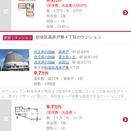
万
円
(管理費・共益費 3,000円)
敷：0万円｜礼：0万円
所在階：1階
間取り：1K
面積：14.85㎡
杉並区高井戸東４丁目のマンション
賃貸｜マンション
京王井の頭線
「
高井戸
」駅 徒歩8分
京王井の頭線
「
富士見ヶ丘
」駅 徒歩19分
京王井の頭線
「
浜田山
」駅 徒歩17分
東京都
杉並区
高井戸東
４丁目
9.7
万円
築年数：築23年 ｜募集中：
1室
階数：10階建
セブンイレブン 杉並高井戸西店まで徒歩5分と近場にコンビニがあるのもポイン
ト。造りとデザインに関して、自信をもって情報を提供できるマンションです。
エレベーター付き物件です。...
9.7
万
円
(管理費・共益費 -)
敷：1ヶ月｜礼：2ヶ月
所在階：7階
間取り：1R