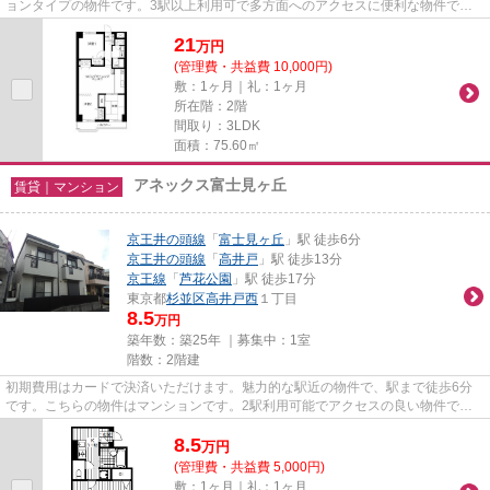
ョンタイプの物件です。3駅以上利用可で多方面へのアクセスに便利な物件で
す。周辺には、徒歩1分で利用で...
21
万
円
(管理費・共益費 10,000円)
敷：1ヶ月｜礼：1ヶ月
所在階：2階
間取り：3LDK
面積：75.60㎡
アネックス富士見ヶ丘
賃貸｜マンション
京王井の頭線
「
富士見ヶ丘
」駅 徒歩6分
京王井の頭線
「
高井戸
」駅 徒歩13分
京王線
「
芦花公園
」駅 徒歩17分
東京都
杉並区
高井戸西
１丁目
8.5
万円
築年数：築25年 ｜募集中：
1室
階数：2階建
初期費用はカードで決済いただけます。魅力的な駅近の物件で、駅まで徒歩6分
です。こちらの物件はマンションです。2駅利用可能でアクセスの良い物件で
す。京王井の頭線富士見ヶ丘周辺...
8.5
万
円
(管理費・共益費 5,000円)
敷：1ヶ月｜礼：1ヶ月