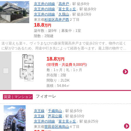
京王井の頭線
「
高井戸
」駅 徒歩8分
京王井の頭線
「
富士見ヶ丘
」駅 徒歩9分
京王井の頭線
「
久我山
」駅 徒歩19分
東京都
杉並区
高井戸西
２丁目
18.8
万円
築年数：築9年 ｜募集中：
1室
階数：2階建
送り迎えも楽々。ヴィラまなびの森保育園高井戸まで徒歩2分です。物件の近く
に駅が2つあるため、用途や行き先によって経路を選べます。最上階の物件で
す。造りとデザインに関して、自...
18.8
万
円
(管理費・共益費 9,000円)
敷：1ヶ月｜礼：1ヶ月
所在階：2階
間取り：2LDK
面積：54.84㎡
フィオーレ
賃貸｜マンション
京王線
「
千歳烏山
」駅 徒歩5分
京王線
「
芦花公園
」駅 徒歩10分
京王井の頭線
「
富士見ヶ丘
」駅 徒歩25分
東京都
世田谷区
南烏山
４丁目