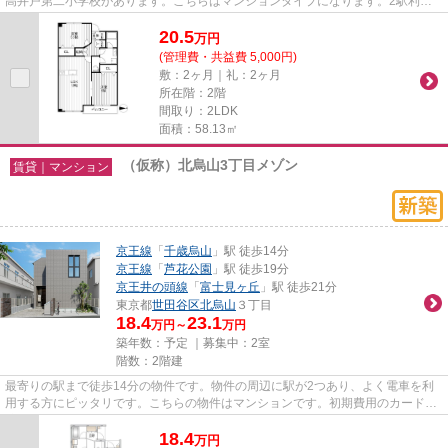
高井戸第二小学校があります。こちらはマンションタイプになります。2駅利用
できる場所にあり、アクセスが...
20.5
万
円
(管理費・共益費 5,000円)
敷：2ヶ月｜礼：2ヶ月
所在階：2階
間取り：2LDK
面積：58.13㎡
（仮称）北烏山3丁目メゾン
賃貸｜マンション
京王線
「
千歳烏山
」駅 徒歩14分
京王線
「
芦花公園
」駅 徒歩19分
京王井の頭線
「
富士見ヶ丘
」駅 徒歩21分
東京都
世田谷区
北烏山
３丁目
18.4
23.1
万円～
万円
築年数：予定 ｜募集中：
2室
階数：2階建
最寄りの駅まで徒歩14分の物件です。物件の周辺に駅が2つあり、よく電車を利
用する方にピッタリです。こちらの物件はマンションです。初期費用のカード決
済ができます。世田谷区エリア...
18.4
万
円