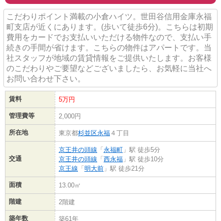
こだわりポイント満載の小倉ハイツ。世田谷信用金庫永福
町支店が近くにあります。(歩いて徒歩6分)。こちらは初期
費用をカードでお支払いいただける物件なので、支払い手
続きの手間が省けます。こちらの物件はアパートです。当
社スタッフが地域の賃貸情報をご提供いたします。お客様
のこだわりやご要望などございましたら、お気軽に当社へ
お問い合わせ下さい。
賃料
5万円
管理費等
2,000円
所在地
東京都
杉並区
永福
４丁目
京王井の頭線
「
永福町
」駅 徒歩5分
交通
京王井の頭線
「
西永福
」駅 徒歩10分
京王線
「
明大前
」駅 徒歩21分
面積
13.00㎡
階建
2階建
築年数
築61年