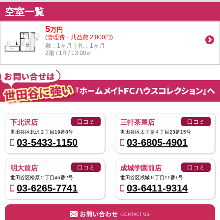
空室一覧
5
万
円
(管理費・共益費 2,000円)
敷：1ヶ月｜礼：1ヶ月
2階 / 1R / 13.00㎡
下北沢店
口コミ
三軒茶屋店
口コミ
世田谷区北沢２丁目19番8号
世田谷区太子堂４丁目23番15号
03-5433-1150
03-6805-4901
明大前店
口コミ
成城学園前店
口コミ
世田谷区松原２丁目46番2号
世田谷区成城６丁目11番1号
03-6265-7741
03-6411-9314