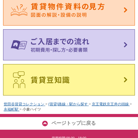
世田谷賃貸コレクション
>
(賃貸)路線・駅から探す
>
京王電鉄京王井の頭線
>
永福町駅
>
小倉ハイツ
ページトップに戻る
営業時間:09:30～18:00