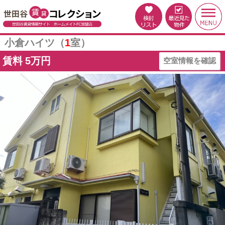
小倉ハイツ（
1
室）
賃料
5万円
空室情報を確認