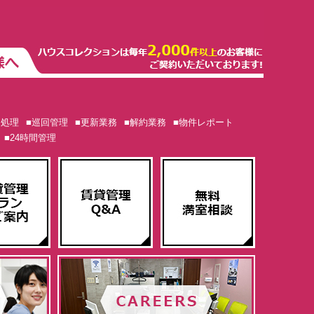
ム処理
■巡回管理
■更新業務
■解約業務
■物件レポート
■24時間管理