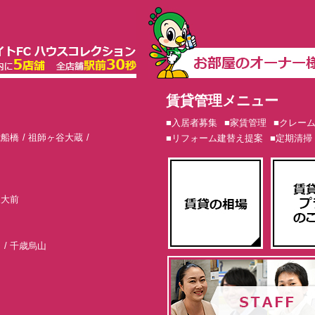
賃貸管理メニュー
■入居者募集
■家賃管理
■クレー
歳船橋
祖師ヶ谷大蔵
■リフォーム建替え提案
■定期清掃
東大前
山
千歳烏山