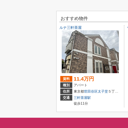
おすすめ物件
ルナ三軒茶屋
11.4万円
賃料
種別
アパート
住所
東京都
世田谷区
太子堂
５丁目３３-１９
交通
三軒茶屋駅
徒歩11分