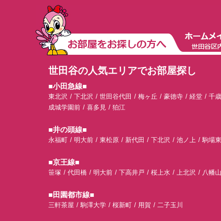
世田谷の人気エリアでお部屋探し
■小田急線■
東北沢
下北沢
世田谷代田
梅ヶ丘
豪徳寺
経堂
千
成城学園前
喜多見
狛江
■井の頭線■
永福町
明大前
東松原
新代田
下北沢
池ノ上
駒場
■京王線■
笹塚
代田橋
明大前
下高井戸
桜上水
上北沢
八幡
■田園都市線■
三軒茶屋
駒澤大学
桜新町
用賀
二子玉川