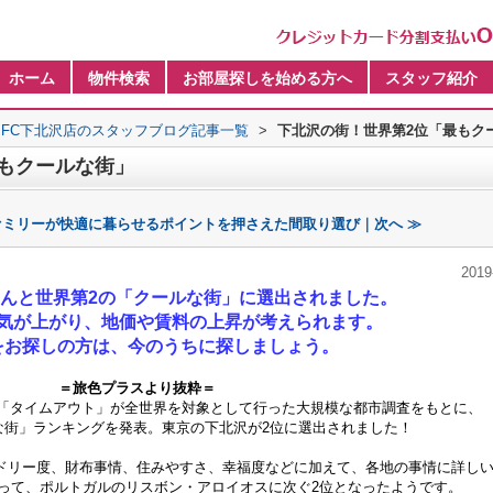
ホーム
物件検索
お部屋探しを始める方へ
スタッフ紹介
FC下北沢店のスタッフブログ記事一覧
>
下北沢の街！世界第2位「最もク
もクールな街」
ァミリーが快適に暮らせるポイントを押さえた間取り選び｜次へ ≫
2019
んと世界第2の「クールな街」に選出されました。
気が上がり、地価や賃料の上昇が考えられます。
をお探しの方は、今のうちに探しましょう。
＝
旅色プラスより抜粋＝
る「タイムアウト」が全世界を対象として行った大規模な都市調査をもとに、
な街」ランキングを発表。東京の下北沢が2位に選出されました！
ドリー度、財布事情、住みやすさ、幸福度などに加えて、各地の事情に詳し
って、ポルトガルのリスボン・アロイオスに次ぐ2位となったようです。