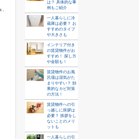
は？ 具体的な事
例もご紹介
ェ、
い
一人暮らしに冷
蔵庫は必要？ お
すすめのタイプ
や大きさも
インテリア付き
の賃貸物件がお
すすめ！ 探し方
や金額も！
賃貸物件のお風
呂場は湿気がた
まりやすい？ 効
果的なカビ対策
の方法！
賃貸物件への引
っ越しに挨拶は
必要？ 挨拶をし
ないことのメリ
ットも
一人暮らしの引