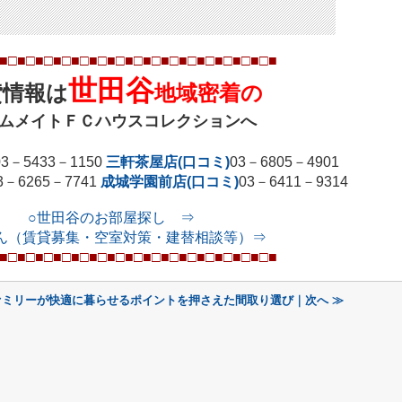
■□■□■□■□■□■□■□■□■□■□■□■□■□■
□■
□■
世田谷
貸情報は
地域密着の
ムメイトＦＣハウスコレクションへ
03
－
5433
－
1150
三軒茶屋店(口コミ)
03
－
6805
－
4901
3
－
6265
－
7741
成城学園前店(口コミ)
03
－
6411
－
9314
○世田谷のお部屋探し ⇒
ん（賃貸募集・空室対策・建替相談等）⇒
■□■□■□■□■□■□■□■□■□■□■□■□■□■
□■
□■
ァミリーが快適に暮らせるポイントを押さえた間取り選び｜次へ ≫