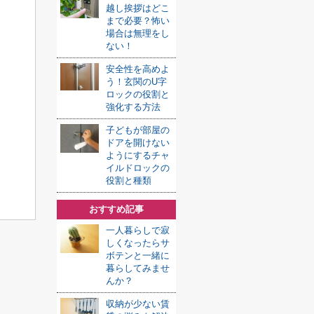
越し挨拶はどこ
まで必要？怖い
場合は無理をし
ない！
安全性を高めよ
う！玄関のU字
ロックの役割と
強化する方法
子どもが部屋の
ドアを開けない
ようにするチャ
イルドロックの
役割と種類
おすすめ記事
一人暮らしで寂
しくなったらサ
ボテンと一緒に
暮らしてみませ
んか？
収納が少ない賃