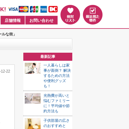
店舗情報
お問い合わせ
ールな街」
最新記事
一人暮らしは家
事が面倒？ 解決
-12-22
するための方法
や便利グッズ
も！
光熱費が高いと
悩むファミリー
に！平均値や節
約方法も
子供部屋の広さ
い
のおすすめと