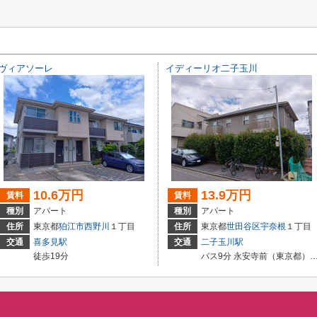
ヴィアソーレ
イディーリオ二子玉川
10.6万円
13.9万円
賃料
賃料
種別
アパート
種別
アパート
住所
東京都
狛江市
西野川
１丁目
住所
東京都
世田谷区
宇奈根
１丁目
交通
喜多見駅
交通
二子玉川駅
徒歩19分
バス9分 永安寺前（東京都） 停歩7分