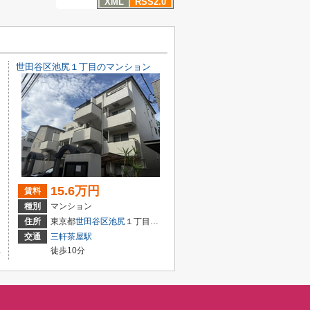
XML
RSS2.0
世田谷区池尻１丁目のマンション
15.6万円
賃料
種別
マンション
住所
東京都
世田谷区
池尻
１丁目１０-３
交通
三軒茶屋駅
徒歩10分