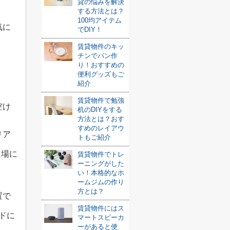
貸の悩みを解決
する方法とは？
100均アイテム
気に
でDIY！
賃貸物件のキッ
チンでパン作
り！おすすめの
便利グッズもご
紹介
賃貸物件で勉強
空け
机のDIYをする
方法とは？おす
すめのレイアウ
リア
トもご紹介
き場に
賃貸物件でトレ
ーニングがした
い！本格的なホ
ームジムの作り
方とは？
置で
賃貸物件にはス
ドに
マートスピーカ
ーがあると便