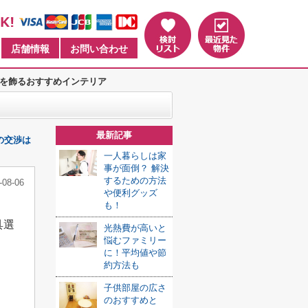
店舗情報
お問い合わせ
を飾るおすすめインテリア
最新記事
の交渉は
一人暮らしは家
事が面倒？ 解決
するための方法
-08-06
や便利グッズ
も！
具選
光熱費が高いと
悩むファミリー
に！平均値や節
！
約方法も
子供部屋の広さ
のおすすめと