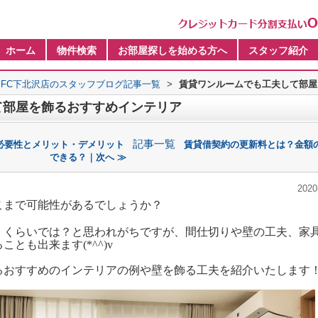
ホーム
物件検索
お部屋探しを始める方へ
スタッフ紹介
FC下北沢店のスタッフブログ記事一覧
>
賃貸ワンルームでも工夫して部屋
て部屋を飾るおすすめインテリア
記事一覧
必要性とメリット・デメリット
賃貸借契約の更新料とは？金額
できる？｜次へ ≫
2020
まで可能性があるでしょうか？
くらいでは？と思われがちですが、間仕切りや壁の工夫、家
とも出来ます(*^^)v
おすすめのインテリアの例や壁を飾る工夫を紹介いたします