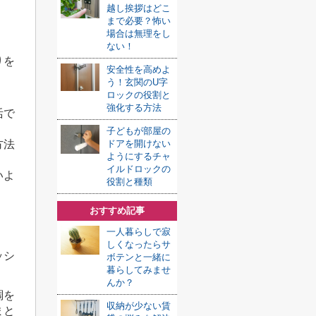
越し挨拶はどこ
まで必要？怖い
場合は無理をし
ない！
りを
安全性を高めよ
う！玄関のU字
ロックの役割と
強化する方法
活で
子どもが部屋の
方法
ドアを開けない
ようにするチャ
イルドロックの
いよ
役割と種類
おすすめ記事
一人暮らしで寂
しくなったらサ
ッシ
ボテンと一緒に
暮らしてみませ
んか？
調を
収納が少ない賃
まと