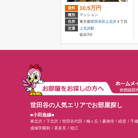
10.5万円
賃料
種別
マンション
住所
東京都
世田谷区
上北沢
４丁目
交通
上北沢駅
徒歩3分
世田谷の人気エリアでお部屋探し
■小田急線■
東北沢
下北沢
世田谷代田
梅ヶ丘
豪徳寺
経堂
千
成城学園前
喜多見
狛江