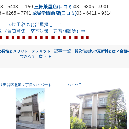
03
－
5433
－
1150
三軒茶屋店(口コミ)
03
－
6805
－
4901
3
－
6265
－
7741
成城学園前店(口コミ)
03
－
6411
－
9314
○世田谷のお部屋探し ⇒
ん（賃貸募集・空室対策・建替相談等）⇒
■□■□■□■□■□■□■□■□■□■□■□■□■□■
□■
□■
記事一覧
必要性とメリット・デメリット
賃貸借契約の更新料とは？金額
できる？｜次へ ≫
世田谷区北沢２丁目のアパート
ハイツG