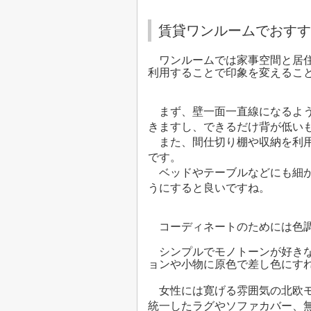
賃貸ワンルームでおすす
ワンルームでは家事空間と居住
利用することで印象を変えることがで
まず、壁一面
一直線になるよ
きますし、
できるだけ背が低い
また、間仕切り棚や収納を利用
です。
ベッドやテーブルなどにも細
うにすると良いですね。
コーディネートのためには色
シンプルでモノトーンが好きな
ョンや小物に原色で差し色にす
女性には寛げる雰囲気の北欧モ
統一したラグやソファカバー、