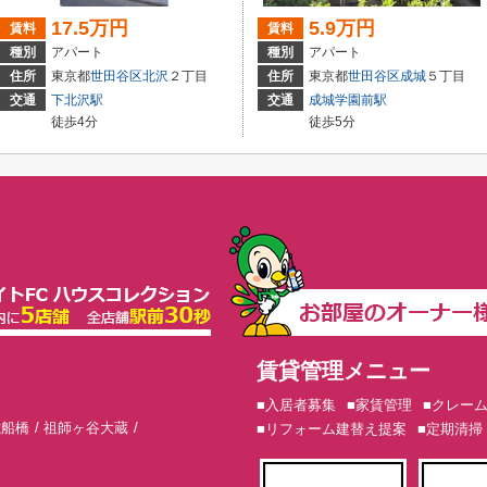
17.5万円
5.9万円
賃料
賃料
種別
アパート
種別
アパート
住所
東京都
世田谷区
北沢
２丁目
住所
東京都
世田谷区
成城
５丁目
交通
下北沢駅
交通
成城学園前駅
徒歩4分
徒歩5分
賃貸管理メニュー
■入居者募集
■家賃管理
■クレー
歳船橋
祖師ヶ谷大蔵
■リフォーム建替え提案
■定期清掃