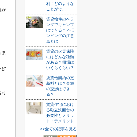
利！どのような
ことがで...
気が
賃貸物件のベラ
ンダでキャンプ
はできる？ ベラ
ンピングの注意
点とは
賃貸の火災保険
めま
にはどんな種類
がある？相場は
いくらくらい？
ひ好
賃貸借契約の更
新料とは？金額
の交渉はでき
おり
る？
賃貸住宅におけ
る独立洗面台の
必要性とメリッ
ト・デメリット
>>全ての記事を見る