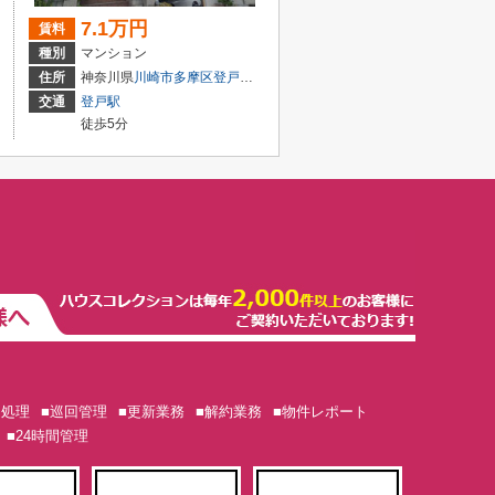
7.1万円
賃料
種別
マンション
住所
神奈川県
川崎市多摩区
登戸新町
交通
登戸駅
徒歩5分
ム処理
■巡回管理
■更新業務
■解約業務
■物件レポート
■24時間管理