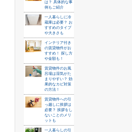
は？ 具体的な事
例もご紹介
一人暮らしに冷
蔵庫は必要？ お
すすめのタイプ
や大きさも
インテリア付き
の賃貸物件がお
すすめ！ 探し方
や金額も！
賃貸物件のお風
呂場は湿気がた
まりやすい？ 効
果的なカビ対策
の方法！
賃貸物件への引
っ越しに挨拶は
必要？ 挨拶をし
ないことのメリ
ットも
一人暮らしの引