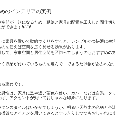
めのインテリアの実例
空間が一緒になるため、動線と家具の配置を工夫した間仕切
きます!(^^)!
うに家具を置いて動線づくりをすると、シンプルかつ快適に生
ものを使えば空間を広く見せる効果があります。
して、家事空間と居住空間を区切ってしまうのもおすすめの
かく収納が付いているものを選んで、できるだけ物があふれな
調も重要です。
男性は、家具に黒や濃い茶色を使い、カバーなどは白系、ク
れば、アクセントが効いておしゃれな印象になります。
ダンスタイルはいかがでしょうか。
明るい天然木の色柄と色
無機質なアイアンを用いてみるとすっきりしつつもおしゃれに