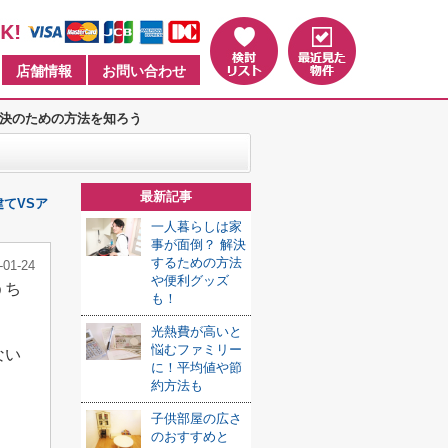
店舗情報
お問い合わせ
決のための方法を知ろう
最新記事
てVSア
一人暮らしは家
事が面倒？ 解決
するための方法
-01-24
や便利グッズ
うち
も！
光熱費が高いと
悩むファミリー
ない
に！平均値や節
約方法も
子供部屋の広さ
のおすすめと