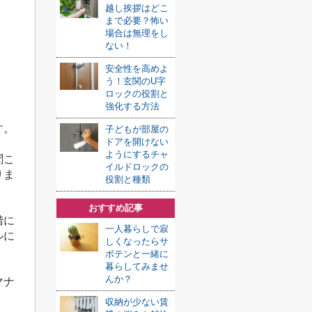
越し挨拶はどこ
まで必要？怖い
場合は無理をし
ない！
安全性を高めよ
う！玄関のU字
ロックの役割と
強化する方法
す。
子どもが部屋の
ドアを開けない
ようにするチャ
聞こ
イルドロックの
りま
役割と種類
おすすめ記事
階に
一人暮らしで寂
ルに
しくなったらサ
ボテンと一緒に
暮らしてみませ
んか？
マナ
収納が少ない賃