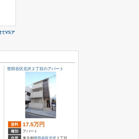
てVSア
世田谷区北沢２丁目のアパート
17.5万円
賃料
種別
アパート
住所
東京都
世田谷区
北沢
２丁目