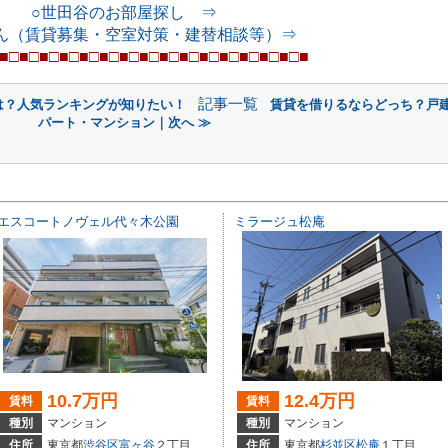
○世田谷のお部屋探し ⇒
ん（賃貸募集・空室対策・建替相談等）⇒
■□■□■□■□■□■□■□■□■□■□■□■□■□■
□■
□■
記事一覧
は？人気ランキングが知りたい！
賃貸を借りるならどっち？戸建
パート・マンション｜次へ ≫
エスコートノヴェル代々木公園
ミラージュ松庵
10.7万円
12.4万円
賃料
賃料
種別
マンション
種別
マンション
住所
東京都
渋谷区
富ヶ谷
２丁目１４-１９
住所
東京都
杉並区
松庵
１丁目