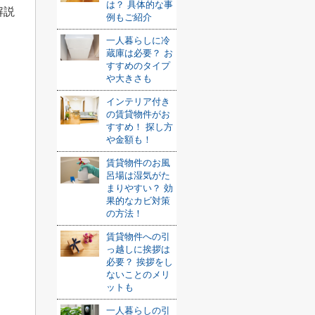
は？ 具体的な事
解説
例もご紹介
一人暮らしに冷
蔵庫は必要？ お
すすめのタイプ
や大きさも
インテリア付き
の賃貸物件がお
すすめ！ 探し方
や金額も！
賃貸物件のお風
呂場は湿気がた
まりやすい？ 効
果的なカビ対策
の方法！
賃貸物件への引
っ越しに挨拶は
必要？ 挨拶をし
ないことのメリ
ットも
一人暮らしの引