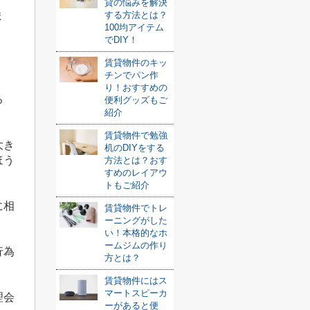
貸の悩みを解決
ま
する方法とは？
100均アイテム
でDIY！
賃貸物件のキッ
チンでパン作
り！おすすめの
る
便利グッズもご
紹介
賃貸物件で勉強
大き
机のDIYをする
ほう
方法とは？おす
すめのレイアウ
トもご紹介
に相
賃貸物件でトレ
ーニングがした
い！本格的なホ
ームジムの作り
行為
方とは？
賃貸物件にはス
マートスピーカ
理会
ーがあると便