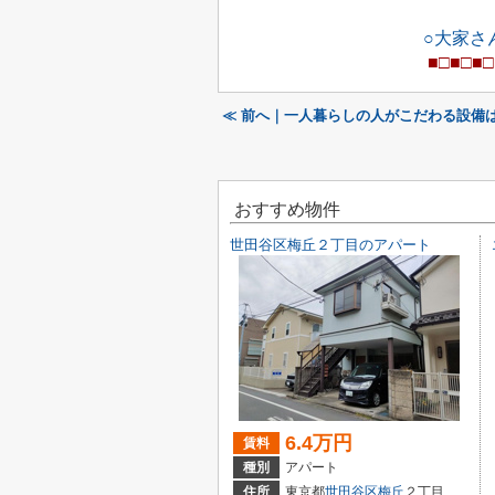
○大家さ
■□■□■□
≪ 前へ｜一人暮らしの人がこだわる設備
おすすめ物件
世田谷区梅丘２丁目のアパート
6.4万円
賃料
種別
アパート
住所
東京都
世田谷区
梅丘
２丁目