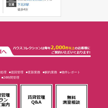
交通
下北沢駅
徒歩4分
ム処理
■巡回管理
■更新業務
■解約業務
■物件レポート
■24時間管理