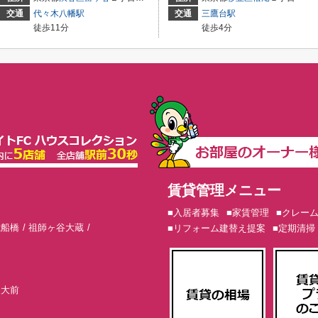
交通
代々木八幡駅
交通
三鷹台駅
徒歩11分
徒歩4分
賃貸管理メニュー
■入居者募集
■家賃管理
■クレー
歳船橋
祖師ヶ谷大蔵
■リフォーム建替え提案
■定期清掃
東大前