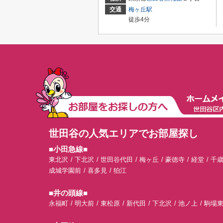
交通
梅ヶ丘駅
徒歩4分
世田谷の人気エリアでお部屋探し
■小田急線■
東北沢
下北沢
世田谷代田
梅ヶ丘
豪徳寺
経堂
千
成城学園前
喜多見
狛江
■井の頭線■
永福町
明大前
東松原
新代田
下北沢
池ノ上
駒場