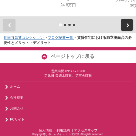
-
パークハイ
24.8万円
39
世田谷賃貸コレクション
>
ブログ記事一覧
>
賃貸住宅における独立洗面台の必
要性とメリット・デメリット
ページトップに戻る
営業時間:09:30～18:00
定休日:毎週水曜日、第三火曜日
ホーム
会社概要
お問合せ
PCサイト
個人情報
｜
利用規約
｜
アクセスマップ
Copyright(c) ホームメイトFC下北沢店 All rights reserved.