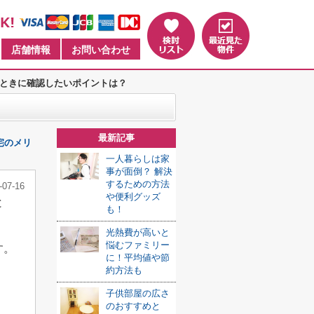
店舗情報
お問い合わせ
ときに確認したいポイントは？
最新記事
宅のメリ
一人暮らしは家
事が面倒？ 解決
するための方法
-07-16
や便利グッズ
と
も！
光熱費が高いと
悩むファミリー
す。
に！平均値や節
約方法も
子供部屋の広さ
のおすすめと