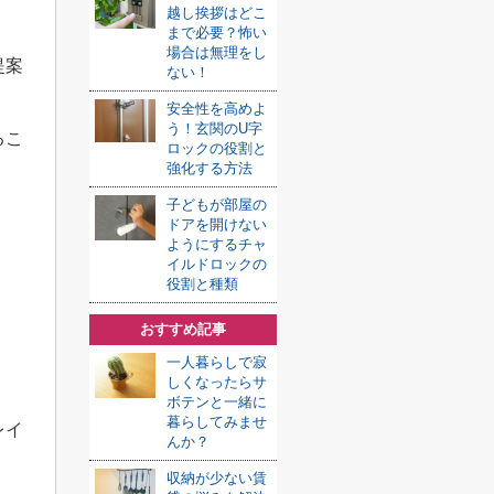
越し挨拶はどこ
まで必要？怖い
場合は無理をし
提案
ない！
安全性を高めよ
う！玄関のU字
るこ
ロックの役割と
強化する方法
子どもが部屋の
ドアを開けない
ようにするチャ
イルドロックの
役割と種類
おすすめ記事
一人暮らしで寂
しくなったらサ
ボテンと一緒に
暮らしてみませ
レイ
んか？
収納が少ない賃