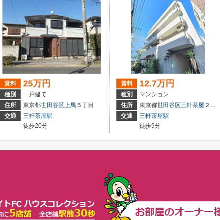
25万円
12.7万円
賃料
賃料
種別
一戸建て
種別
マンション
住所
東京都
世田谷区
上馬
５丁目
住所
東京都
世田谷区
三軒茶屋
２丁目３９-７
交通
三軒茶屋駅
交通
三軒茶屋駅
徒歩20分
徒歩9分