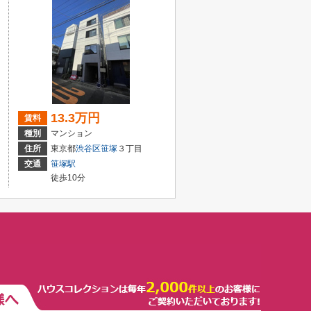
13.3万円
賃料
種別
マンション
住所
東京都
渋谷区
笹塚
３丁目
交通
笹塚駅
徒歩10分