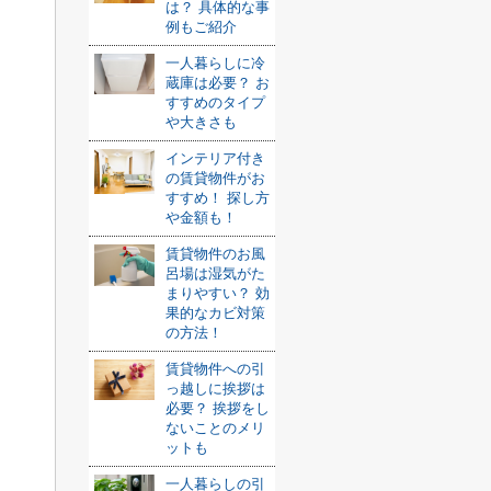
は？ 具体的な事
例もご紹介
一人暮らしに冷
蔵庫は必要？ お
すすめのタイプ
や大きさも
インテリア付き
の賃貸物件がお
すすめ！ 探し方
や金額も！
賃貸物件のお風
呂場は湿気がた
まりやすい？ 効
果的なカビ対策
の方法！
賃貸物件への引
っ越しに挨拶は
必要？ 挨拶をし
ないことのメリ
ットも
一人暮らしの引