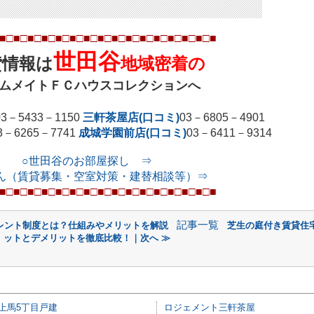
■□■□■□■□■□■□■□■□■□■□■□■□■□■
□■
□■
世田谷
貸情報は
地域密着の
ムメイトＦＣハウスコレクションへ
03
－
5433
－
1150
三軒茶屋店(口コミ)
03
－
6805
－
4901
3
－
6265
－
7741
成城学園前店(口コミ)
03
－
6411
－
9314
○世田谷のお部屋探し ⇒
ん（賃貸募集・空室対策・建替相談等）⇒
■□■□■□■□■□■□■□■□■□■□■□■□■□■
□■
□■
記事一覧
レント制度とは？仕組みやメリットを解説
芝生の庭付き賃貸住
ットとデメリットを徹底比較！｜次へ ≫
上馬5丁目戸建
ロジェメント三軒茶屋