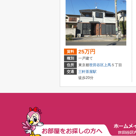
25万円
賃料
種別
一戸建て
住所
東京都
世田谷区
上馬
５丁目
交通
三軒茶屋駅
徒歩20分