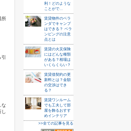
利！どのような
ことがで...
場所
賃貸物件のベラ
ンダでキャンプ
はできる？ ベラ
ンピングの注意
点とは
賃貸の火災保険
にはどんな種類
ら引
がある？相場は
いくらくらい？
賃貸借契約の更
新料とは？金額
の交渉はでき
る？
賃貸ワンルーム
しな
でも工夫して部
屋を飾るおすす
新し
めインテリア
>>全ての記事を見る