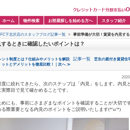
ホーム
物件検索
お部屋探しを始める方へ
スタッフ紹介
FC下北沢店のスタッフブログ記事一覧
>
事前準備が大切！賃貸を内見する
見するときに確認したいポイントは？
記事一覧
レント制度とは？仕組みやメリットを解説
芝生の庭付き賃貸住
ットとデメリットを徹底比較！｜次へ ≫
2020
度に絞れてきたら、次のステップは「内見」をします。
内見
に実際目で見て確かめることです。
めにも、事前にさまざまなポイントを確認することが大切で
際重要となる内見のポイントをご説明いたします(*'ω'*)