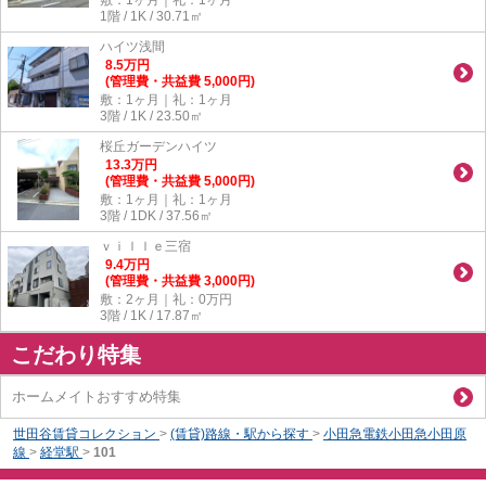
1階 / 1K / 30.71㎡
ハイツ浅間
8.5
万
円
(管理費・共益費 5,000円)
敷：1ヶ月｜礼：1ヶ月
3階 / 1K / 23.50㎡
桜丘ガーデンハイツ
13.3
万
円
(管理費・共益費 5,000円)
敷：1ヶ月｜礼：1ヶ月
3階 / 1DK / 37.56㎡
ｖｉｌｌｅ三宿
9.4
万
円
(管理費・共益費 3,000円)
敷：2ヶ月｜礼：0万円
3階 / 1K / 17.87㎡
こだわり特集
ホームメイトおすすめ特集
世田谷賃貸コレクション
>
(賃貸)路線・駅から探す
>
小田急電鉄小田急小田原
線
>
経堂駅
>
101