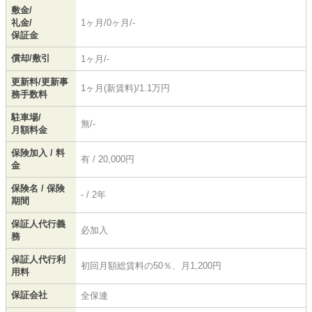
敷金/
礼金/
1ヶ月/0ヶ月/-
保証金
償却/敷引
1ヶ月/-
更新料/更新事
1ヶ月(新賃料)/1.1万円
務手数料
駐車場/
無/-
月額料金
保険加入 / 料
有 / 20,000円
金
保険名 / 保険
- / 2年
期間
保証人代行義
必加入
務
保証人代行利
初回月額総賃料の50％、月1,200円
用料
保証会社
全保連