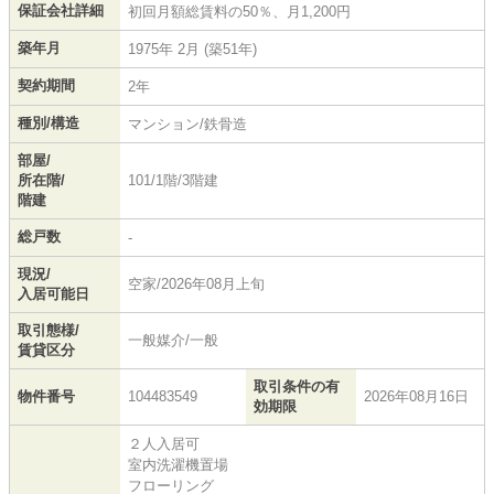
保証会社詳細
初回月額総賃料の50％、月1,200円
築年月
1975年 2月 (築51年)
契約期間
2年
種別/構造
マンション/鉄骨造
部屋/
所在階/
101/1階/3階建
階建
総戸数
-
現況/
空家/2026年08月上旬
入居可能日
取引態様/
一般媒介/一般
賃貸区分
取引条件の有
物件番号
104483549
2026年08月16日
効期限
２人入居可
室内洗濯機置場
フローリング