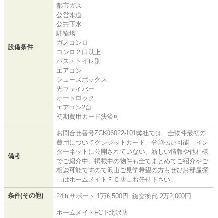
都市ガス
公営水道
公共下水
駐輪場
ガスコンロ
設備条件
コンロ２口以上
バス・トイレ別
エアコン
シューズボックス
光ファイバー
オートロック
エアコン2台
初期費用カード決済可
お問合せ番号ZCK06022-101弊社では、全物件最初の
費用についてクレジットカード、分割払い可能。イン
ターネットに公開されていない、新しい情報や他社様
備考
でご紹介中、掲載中の物件も全てまとめてご紹介やご
相談可能ですので沢山ご見学希望の方もぜひお部屋探
しはホームメイトＦＣ店にお任せ下さい。
条件(その他)
24ｈサポート:1万6,500円 鍵交換代:2万2,000円
ホームメイトFC下北沢店