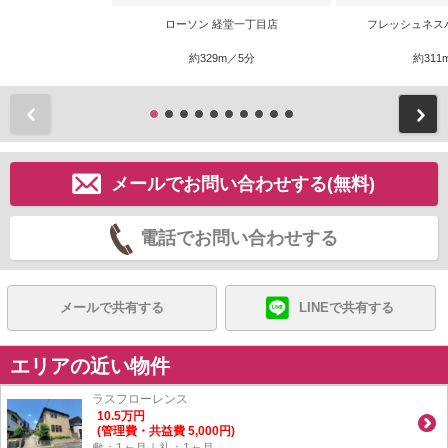
ローソン 経堂一丁目店
フレッシュネス
約329m／5分
約311
前
メールでお問い合わせする(無料)
電話でお問い合わせする
メールで共有する
LINEで共有する
エリアの近い物件
ラスフローレンス
10.5
万
円
(管理費・共益費 5,000円)
敷：1ヶ月｜礼：1ヶ月