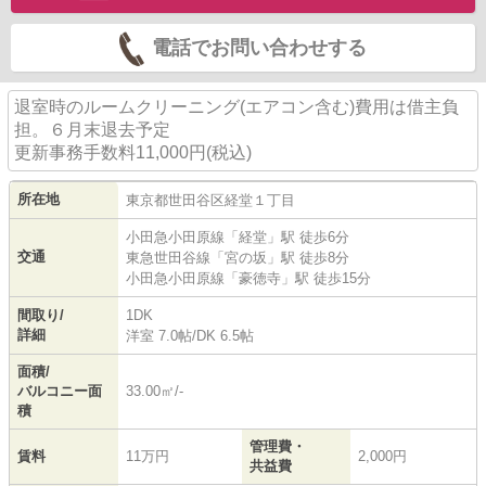
電話でお問い合わせする
退室時のルームクリーニング(エアコン含む)費用は借主負
担。６月末退去予定
更新事務手数料11,000円(税込)
所在地
東京都
世田谷区
経堂
１丁目
小田急小田原線
「
経堂
」駅 徒歩6分
交通
東急世田谷線
「
宮の坂
」駅 徒歩8分
小田急小田原線
「
豪徳寺
」駅 徒歩15分
間取り/
1DK
詳細
洋室 7.0帖
/
DK 6.5帖
面積/
バルコニー面
33.00㎡/-
積
管理費・
賃料
11万円
2,000円
共益費