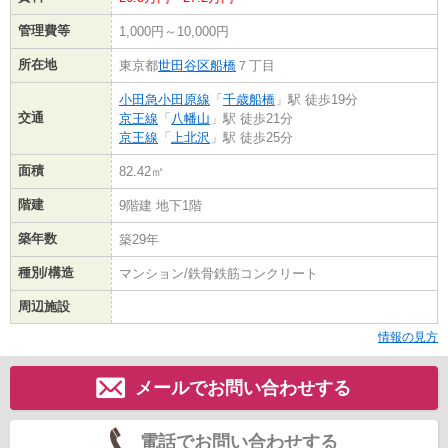
管理費等
1,000円～10,000円
所在地
東京都
世田谷区
船橋
７丁目
小田急小田原線
「
千歳船橋
」駅 徒歩19分
交通
京王線
「
八幡山
」駅 徒歩21分
京王線
「
上北沢
」駅 徒歩25分
面積
82.42㎡
階建
9階建 地下1階
築年数
築29年
種別/構造
マンション/鉄骨鉄筋コンクリート
周辺施設
情報の見方
メールでお問い合わせする
電話でお問い合わせする