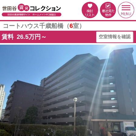
コートハウス千歳船橋（
6
室）
賃料
26.5
万円～
空室情報を確認