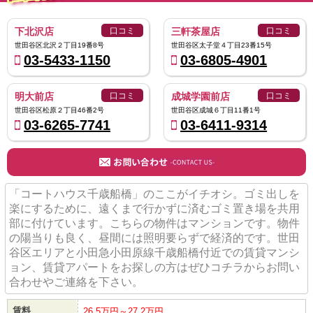
下北沢店
口コミ
三軒茶屋店
口コミ
世田谷区北沢２丁目19番8号
世田谷区太子堂４丁目23番15号
03-5433-1150
03-6805-4901
明大前店
口コミ
成城学園前店
口コミ
世田谷区松原２丁目46番2号
世田谷区成城６丁目11番1号
03-6265-7741
03-6411-9314
「コートハウス千歳船橋」のここがイチオシ。ゴミ出しを
楽にするために、遠くまで行かずに済むゴミ置き場を共用
部に付けています。こちらの物件はマンションです。物件
の陽当りも良く、昼間には照明要らずで経済的です。世田
谷区エリアと小田急小田原線千歳船橋付近での賃貸マンシ
ョン、賃貸アパートをお探しの方はぜひコチラからお問い
合わせやご連絡を下さい。
賃料
26.5万円～27.2万円