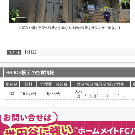
※写真や図と実際の現状とが異なる場合は現状を優先させて頂きます
【外観】
コメント
FELICE桜丘
の空室情報
所在階
賃料
管理費・共益費
敷金/礼金/保証金/償却/敷引
0.5ヶ
2階
16.3万円
6,000円
/
/
/
/
月
1ヶ月
-
-
-