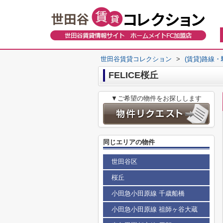
世田谷賃貸コレクション
>
(賃貸)路線
FELICE桜丘
▼ご希望の物件をお探しします
同じエリアの物件
世田谷区
桜丘
小田急小田原線 千歳船橋
小田急小田原線 祖師ヶ谷大蔵