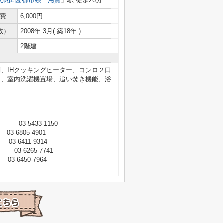
東急田園都市線
「
用賀
」駅 徒歩26分
費
6,000円
数）
2008年 3月( 築18年 )
2階建
、IHクッキングヒーター、コンロ２口
台、室内洗濯機置場、追い焚き機能、浴
-5433-1150
6805-4901
-6411-9314
6265-7741
-6450-7964