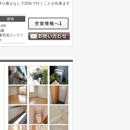
り換えなしで20分で行くことが出来ます
建物
空室情報へ
18年
階建
量気泡コンクリ
ト