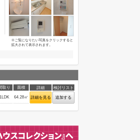
※ご覧になりたい写真をクリックすると
拡大されて表示されます。
間取り
面積
詳細
検討リスト
1LDK
64.28㎡
詳細を見る
追加する