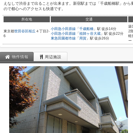
えなしで渋谷まで出ることが出来ます。新宿駅までは「千歳船橋駅」から乗
ので都心へのアクセスも快適です。
所在地
交通
築
小田急小田原線
「
千歳船橋
」駅 徒歩14分
東京都
世田谷区
桜丘
４丁目2-
2
小田急小田原線
「
祖師ヶ谷大蔵
」駅 徒歩22分
6
軽
東急田園都市線
「
用賀
」駅 徒歩26分
ー
物件情報
周辺施設