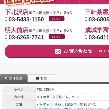
下北沢店
三軒茶屋
世田谷区北沢２丁目19番8号
03-5433-1150
03-680
口コミ
明大前店
成城学園
世田谷区松原２丁目46番2号
03-6265-7741
03-641
口コミ
物件概要
地図
物件名
FELICE桜丘
所在地
東京都
世田谷区
桜丘
４丁目2-6
交通
小田急小田原線
「
千歳船橋
」駅 徒歩14分