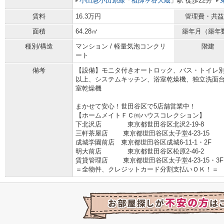
小田急小田原線
「
祖師ヶ谷大蔵
」駅 徒歩22分
賃料
16.3万円
管理費・共益
面積
64.28㎡
築年月（築年
種別/構造
マンション / 軽量気泡コンクリ
階建
ート
備考
【設備】モニタ付きオートロック、バス・トイレ別
以上、システムキッチン、浴室乾燥機、独立洗面
室乾燥機
まかせて安心！世田谷区で5店舗営業中！
【ホームメイトＦＣ㈲ハウスコレクション】
下北沢店 東京都世田谷区北沢2-19-8 03
三軒茶屋店 東京都世田谷区太子堂4-23-15 03-
成城学園前店 東京都世田谷区成城6-11-1・2F 03
明大前店 東京都世田谷区松原2-46-2 03-
賃貸管理店 東京都世田谷区太子堂4-23-15・3F 03
＝全物件、クレジットカード分割支払いＯＫ！＝