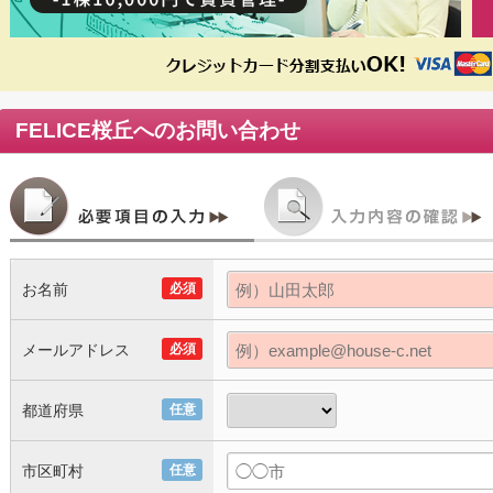
FELICE桜丘
へのお問い合わせ
お名前
必須
メールアドレス
必須
都道府県
任意
市区町村
任意