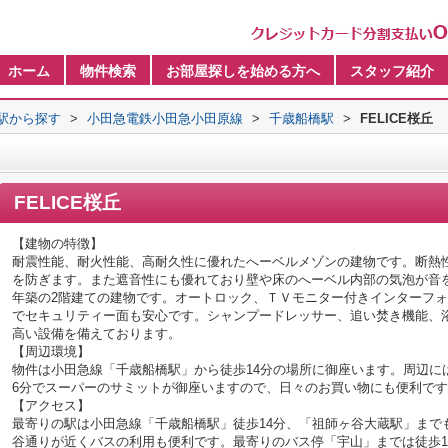
ホーム
物件検索
お部屋探しを始める方へ
スタッフ紹介
・駅から探す
>
小田急電鉄小田急小田原線
>
千歳船橋駅
>
FELICE桜丘
FELICE桜丘
【建物の特徴】
耐震性能、耐火性能、高耐久性に優れたへーベルメゾンの建物です。断熱
を防ぎます。また遮音性にも優れており壁や床のへーベル内部の気泡が音を
年築の2階建ての建物です。オートロック、ＴＶモニター付きインターフ
でセキュリティー面も安心です。シャンプードレッサー、追い焚き機能、
高い設備を備えております。
【周辺環境】
物件は小田急線「千歳船橋駅」から徒歩14分の場所に御座います。周辺に
6分でスーパーのサミットが御座いますので、日々のお買い物にも便利で
【アクセス】
最寄りの駅は小田急線「千歳船橋駅」徒歩14分、「祖師ヶ谷大蔵駅」まで
谷通りが近くバスの利用も便利です。最寄りのバス停「宇山」までは徒歩