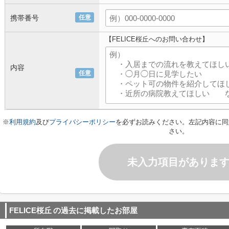
携帯番号
任意
【FELICE桜丘へのお問い合わせ】
内容
任意
※
利用規約
及び
プライバシーポリシー
を必ずお読みください。左記内容に同
さい。
未入力項目がありま
FELICE桜丘
の過去に掲載したお部屋