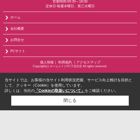
営業時間:09:30～18:00
定休日:毎週水曜日、第三火曜日
ホーム
会社概要
お問合せ
PCサイト
個人情報
｜
利用規約
｜
アクセスマップ
Copyright(c) ホームメイトFC下北沢店 All rights reserved.
当サイトでは、お客様の当サイト利用状況把握、サービス向上検討を目的と
して、クッキー（Cookie）を使用しています。
詳しくは、当社の
「Cookieの取扱いについて」
をご確認ください。
閉じる