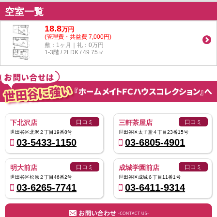
空室一覧
18.8
万
円
(管理費・共益費 7,000円)
敷：1ヶ月｜礼：0万円
1-3階 / 2LDK / 49.75㎡
下北沢店
口コミ
三軒茶屋店
口コミ
世田谷区北沢２丁目19番8号
世田谷区太子堂４丁目23番15号
03-5433-1150
03-6805-4901
明大前店
口コミ
成城学園前店
口コミ
世田谷区松原２丁目46番2号
世田谷区成城６丁目11番1号
03-6265-7741
03-6411-9314