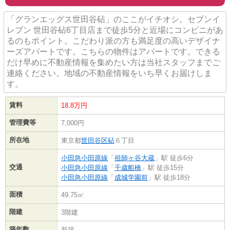
「グランエッグス世田谷砧」のここがイチオシ。セブンイ
レブン 世田谷砧6丁目店まで徒歩5分と近場にコンビニがあ
るのもポイント。こだわり派の方も満足度の高いデザイナ
ーズアパートです。こちらの物件はアパートです。できる
だけ早めに不動産情報を集めたい方は当社スタッフまでご
連絡ください。地域の不動産情報をいち早くお届けしま
す。
賃料
18.8万円
管理費等
7,000円
所在地
東京都
世田谷区
砧
６丁目
小田急小田原線
「
祖師ヶ谷大蔵
」駅 徒歩6分
交通
小田急小田原線
「
千歳船橋
」駅 徒歩15分
小田急小田原線
「
成城学園前
」駅 徒歩18分
面積
49.75㎡
階建
3階建
築年数
新築