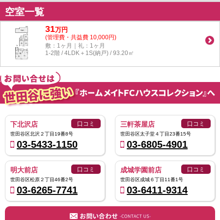
空室一覧
31
万
円
(管理費・共益費 10,000円)
敷：1ヶ月｜礼：1ヶ月
1-2階 / 4LDK＋1S(納戸) / 93.20㎡
下北沢店
口コミ
三軒茶屋店
口コミ
世田谷区北沢２丁目19番8号
世田谷区太子堂４丁目23番15号
03-5433-1150
03-6805-4901
明大前店
口コミ
成城学園前店
口コミ
世田谷区松原２丁目46番2号
世田谷区成城６丁目11番1号
03-6265-7741
03-6411-9314