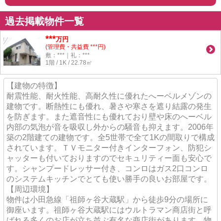
過去掲載物件一覧
***
万円
(管理費・共益費 ***円)
敷：***｜礼：***
1階 / 1K / 22.78㎡
【建物の特徴】
耐震性能、耐火性能、高耐久性に優れたへーベルメゾンの
建物です。断熱性にも優れ、暑さや寒さを遮り結露の発生
を防ぎます。また遮音性にも優れており壁や床のへーベル
内部の気泡が音を吸収し外からの騒音も抑えます。2006年
築の2階建ての建物です。全5世帯で全て1Kの間取りで構成
されています。ＴＶモニター付きインターフォン、防犯シ
ャッターも付いておりますのでセキュリティー面も安心で
す。シャンプードレッサー付き、コンロはガス2口コンロ
のシステムキッチンでとても使い勝手の良いお部屋です。
【周辺環境】
物件は小田急線「祖師ヶ谷大蔵駅」から徒歩9分の場所に
御座います。祖師ヶ谷大蔵駅にはウルトラマン商店街と呼
ばれる多くのお店が立ち並ぶ有名な商店街があります。物