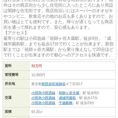
件はその商店街から少し住宅街に入ったところにあり周辺
は閑静な住宅街です。商店街沿いにはスーパーのオオゼキ
やコンビニ、飲食店その他のお店も多くありますので、お
買い物はとても便利です。また、帰りが遅くなっても商店
街を通って帰れますので、安心感もあります。
【アクセス】
最寄りの駅は小田急線「祖師ヶ谷大蔵駅」徒歩9分、「成
城学園前駅」までも徒歩17分で行くことが出来ます。新宿
駅までは「祖師ヶ谷大蔵駅」から乗り換えなしで20分ほど
で行くことが出来ますので都心へのアクセスも快適です。
賃料
31万円
管理費等
10,000円
所在地
東京都
世田谷区
祖師谷
４丁目20-7
小田急小田原線
「
祖師ヶ谷大蔵
」駅 徒歩9分
交通
小田急小田原線
「
成城学園前
」駅 徒歩17分
小田急小田原線
「
千歳船橋
」駅 徒歩23分
面積
93.20㎡