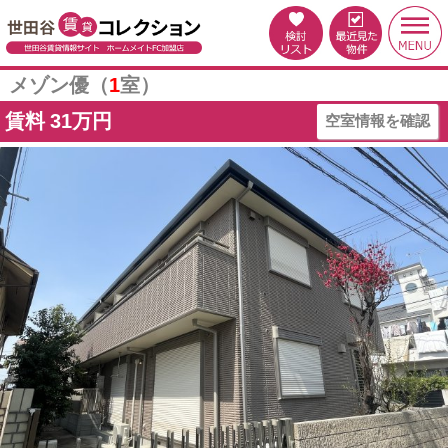
メゾン優（
1
室）
賃料
31万円
空室情報を確認