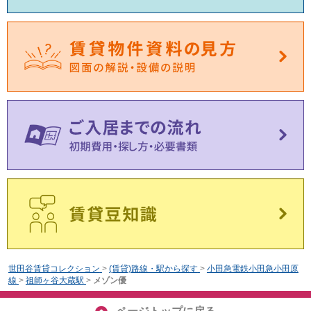
世田谷賃貸コレクション
>
(賃貸)路線・駅から探す
>
小田急電鉄小田急小田原
線
>
祖師ヶ谷大蔵駅
>
メゾン優