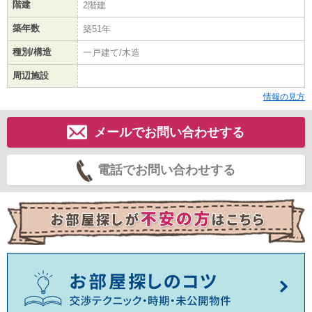
階建
2階建
築年数
築51年
種別/構造
一戸建て/木造
周辺施設
情報の見方
メールでお問い合わせする
電話でお問い合わせする