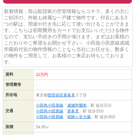
新着情報：筒山邸貸家の空室情報ならコチラ。多くの方に
ご好評の、外観も綺麗な一戸建て物件です。付近にある3
つの駅は、用途や行き先に応じて使い分けることができま
す。こちらは初期費用をカードでお支払いいただける物件
なので、支払い手続きの手間が省けます。まずはお客様の
こだわりやご希望をお聞かせ下さい。小田急小田原線成城
学園前付近の物件情報のことなら当社にお任せを。数多く
の物件をご用意して、お客様のご来店お待ちしておりま
す。
賃料
11万円
管理費等
-
所在地
東京都
世田谷区
喜多見
３丁目
小田急小田原線
「
成城学園前
」駅 徒歩21分
交通
小田急小田原線
「
喜多見
」駅 徒歩25分
小田急小田原線
「
祖師ヶ谷大蔵
」駅 徒歩26分
面積
54.00㎡