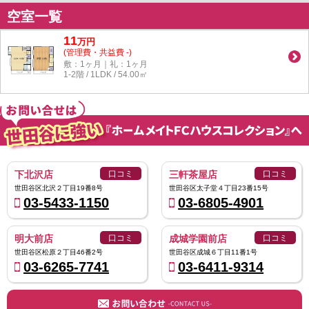
空室一覧
11
万
円
(管理費・共益費 -)
敷：1ヶ月｜礼：1ヶ月
1-2階 / 1LDK / 54.00㎡
下北沢店
口コミ
三軒茶屋店
口コミ
世田谷区北沢２丁目19番8号
世田谷区太子堂４丁目23番15号
03-5433-1150
03-6805-4901
明大前店
口コミ
成城学園前店
口コミ
世田谷区松原２丁目46番2号
世田谷区成城６丁目11番1号
03-6265-7741
03-6411-9314