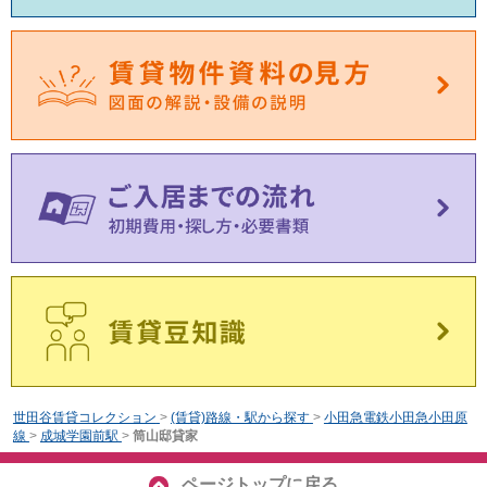
世田谷賃貸コレクション
>
(賃貸)路線・駅から探す
>
小田急電鉄小田急小田原
線
>
成城学園前駅
>
筒山邸貸家
ページトップに戻る