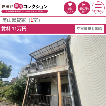
筒山邸貸家（
1
室）
賃料
11万円
空室情報を確認