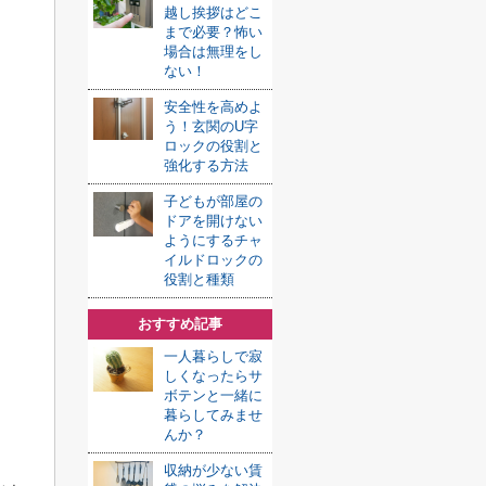
越し挨拶はどこ
まで必要？怖い
場合は無理をし
ない！
安全性を高めよ
う！玄関のU字
ロックの役割と
強化する方法
子どもが部屋の
ドアを開けない
ようにするチャ
イルドロックの
役割と種類
おすすめ記事
一人暮らしで寂
しくなったらサ
ボテンと一緒に
暮らしてみませ
んか？
収納が少ない賃