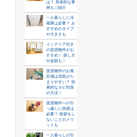
は？ 具体的な事
例もご紹介
一人暮らしに冷
蔵庫は必要？ お
すすめのタイプ
や大きさも
インテリア付き
の賃貸物件がお
すすめ！ 探し方
や金額も！
賃貸物件のお風
呂場は湿気がた
まりやすい？ 効
果的なカビ対策
の方法！
賃貸物件への引
っ越しに挨拶は
必要？ 挨拶をし
ないことのメリ
ットも
一人暮らしの引