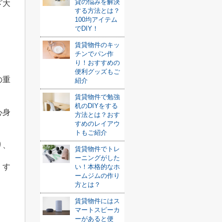
貸の悩みを解決
ざ大
する方法とは？
100均アイテム
でDIY！
賃貸物件のキッ
チンでパン作
り！おすすめの
便利グッズもご
の重
紹介
賃貸物件で勉強
机のDIYをする
心身
方法とは？おす
すめのレイアウ
トもご紹介
り、
賃貸物件でトレ
ーニングがした
くす
い！本格的なホ
ームジムの作り
方とは？
賃貸物件にはス
マートスピーカ
ーがあると便