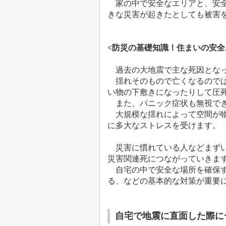
家の中で安全なエリアと、
安
きな災害が起きたとしても被害
<
防災の基礎知識！住まいの安全
過去の大地震で主な死因となっ
揺れそのもので亡くなるので
い物の下敷きになったりして圧
また、パニック症状も無視で
大規模な揺れによって空間が
に多大なストレスを受けます。
災害に慣れている人などまずい
災害関連死につながっていきま
自宅の中で安全な場所を確保す
る、などの基本的な対策が重要にな
自宅で地震に直面した際に