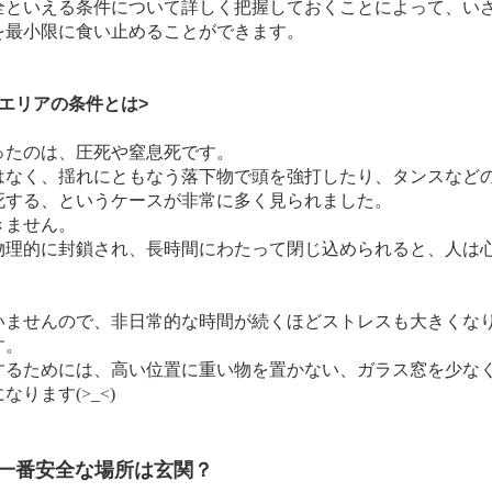
全といえる条件について詳しく把握しておくことによって、い
を最小限に食い止めることができます。
エリアの条件とは
>
たのは、圧死や窒息死です。
はなく、揺れにともなう落下物で頭を強打したり、タンスなど
死する、というケースが非常に多く見られました。
きません。
物理的に封鎖され、長時間にわたって閉じ込められると、人は
ませんので、非日常的な時間が続くほどストレスも大きくな
す。
るためには、高い位置に重い物を置かない、ガラス窓を少な
ります(>_<)
一番安全な場所は玄関？