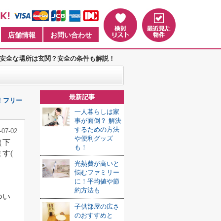
店舗情報
お問い合わせ
安全な場所は玄関？安全の条件も解説！
最新記事
！フリー
一人暮らしは家
事が面倒？ 解決
するための方法
-07-02
や便利グッズ
（下
も！
す(
光熱費が高いと
悩むファミリー
に！平均値や節
約方法も
つい
子供部屋の広さ
のおすすめと