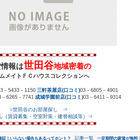
■□■□■□■□■□■□■□■□■□■□■□■□■□■
□■
□■
世田谷
貸情報は
地域密着の
ムメイトＦＣハウスコレクションへ
03
－
5433
－
1150
三軒茶屋店(口コミ)
03
－
6805
－
4901
3
－
6265
－
7741
成城学園前店(口コミ)
03
－
6411
－
9314
○世田谷のお部屋探し ⇒
ん（賃貸募集・空室対策・建替相談等）⇒
■□■□■□■□■□■□■□■□■□■□■□■□■□■
□■
□■
記事一覧
検証！いらない場合もあるってホント？
一定期間の家賃が無料