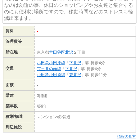
なのは勿論の事、休日のショッピングやお友達と集合する
のにも便利な場所ですので、移動時間などのストレスも軽
減出来ます。
賃料
-
管理費等
-
所在地
東京都
世田谷区
北沢
２丁目
小田急小田原線
「
下北沢
」駅 徒歩4分
交通
京王井の頭線
「
下北沢
」駅 徒歩4分
小田急小田原線
「
東北沢
」駅 徒歩11分
面積
-
階建
3階建
築年数
築9年
種別/構造
マンション/鉄骨造
周辺施設
情報の見方