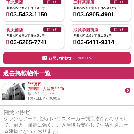
下北沢店
口コミ
三軒茶屋店
口コミ
世田谷区北沢２丁目19番8号
世田谷区太子堂４丁目23番15号
03-5433-1150
03-6805-4901
明大前店
口コミ
成城学園前店
口コミ
世田谷区松原２丁目46番2号
世田谷区成城６丁目11番1号
03-6265-7741
03-6411-9314
過去掲載物件一覧
***
万円
(管理費・共益費 ***円)
敷：***｜礼：***
1階 / 1LDK / 40.00㎡
[建物の特徴]
グランセノーテ北沢はハウスメーカー施工物件となりまし
て、耐火、耐震に強く、ご入居後も安心して生活を過ごせ
る建物となっております。