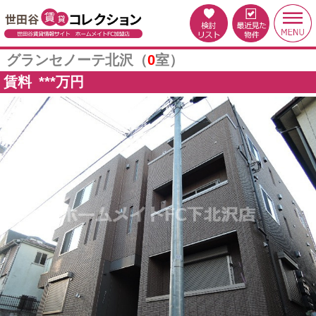
グランセノーテ北沢（
0
室）
賃料
***
万円