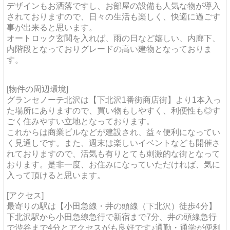
デザインもお洒落ですし、お部屋の設備も人気な物が導入
されておりますので、日々の生活も楽しく、快適に過ごす
事が出来ると思います。
オートロック玄関を入れば、雨の日など嬉しい、内廊下、
内階段となっておりグレードの高い建物となっておりま
す。
[物件の周辺環境]
グランセノーテ北沢は【下北沢1番街商店街】より1本入っ
た場所にありますので、買い物もしやすく、利便性も◎す
ごく住みやすい立地となっております。
これからは商業ビルなどが建設され、益々便利になってい
く見通しです。また、週末は楽しいイベントなども開催さ
れておりますので、活気も有りとても刺激的な街となって
おります。是非一度、お住みになっていただければ、気に
入って頂けると思います。
[アクセス]
最寄りの駅は【小田急線・井の頭線（下北沢）徒歩4分】
下北沢駅から小田急線急行で新宿まで7分、井の頭線急行
で渋谷まで4分とアクセスがも良好です♪通勤・通学が便利